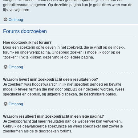
voegen. De tweede manier is via het gebruikerspaneel, je moet dan een
gebruikersnaam opgeven. Op dezelfde pagina kun je gebruikers weer van de
lijst verwijderen.
Omhoog
Forums doorzoeken
Hoe doorzoek ik het forum?
Door een zoekterm op te geven in het zoekveld, die je vindt op de index-,
forum- en onderwerppagina. Uitgebreid zoeken is mogelijk door op de
"zoeken" link te klikken, deze vind je op iedere pagina.
Omhoog
Waarom levert mijn zoekopdracht geen resultaten op?
Je zoekterm was hoogstwaarschijnlijk niet specifiek genoeg en bevatte
mogelijk teveel termen die niet door phpBB3 geïndexeerd worden. Wees
specifieker en gebruik, bij uitgebreid zoeken, de beschikbare opties.
Omhoog
Waarom resulteert mijn zoekopdracht in een lege pagina?
Je zoekopdracht gaf meer resultaten dan de webserver kon verwerken.
Gebruik de geavanceerde zoekfunctie en wees specifieker met zowel je
zoektermen als de te doorzoeken forums.