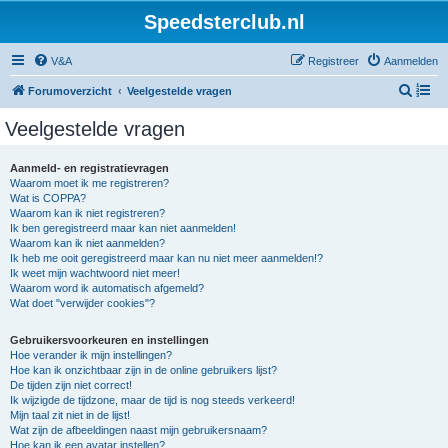
Speedsterclub.nl
V&A
Registreer
Aanmelden
Z
Forumoverzicht
Veelgestelde vragen
o
Veelgestelde vragen
e
k
Aanmeld- en registratievragen
Waarom moet ik me registreren?
Wat is COPPA?
Waarom kan ik niet registreren?
Ik ben geregistreerd maar kan niet aanmelden!
Waarom kan ik niet aanmelden?
Ik heb me ooit geregistreerd maar kan nu niet meer aanmelden!?
Ik weet mijn wachtwoord niet meer!
Waarom word ik automatisch afgemeld?
Wat doet "verwijder cookies"?
Gebruikersvoorkeuren en instellingen
Hoe verander ik mijn instellingen?
Hoe kan ik onzichtbaar zijn in de online gebruikers lijst?
De tijden zijn niet correct!
Ik wijzigde de tijdzone, maar de tijd is nog steeds verkeerd!
Mijn taal zit niet in de lijst!
Wat zijn de afbeeldingen naast mijn gebruikersnaam?
Hoe kan ik een avatar instellen?