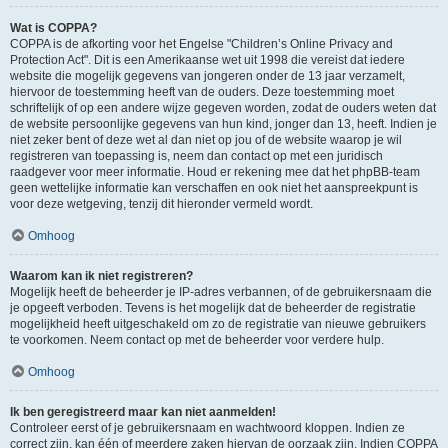
Wat is COPPA?
COPPA is de afkorting voor het Engelse "Children’s Online Privacy and
Protection Act". Dit is een Amerikaanse wet uit 1998 die vereist dat iedere
website die mogelijk gegevens van jongeren onder de 13 jaar verzamelt,
hiervoor de toestemming heeft van de ouders. Deze toestemming moet
schriftelijk of op een andere wijze gegeven worden, zodat de ouders weten dat
de website persoonlijke gegevens van hun kind, jonger dan 13, heeft. Indien je
niet zeker bent of deze wet al dan niet op jou of de website waarop je wil
registreren van toepassing is, neem dan contact op met een juridisch
raadgever voor meer informatie. Houd er rekening mee dat het phpBB-team
geen wettelijke informatie kan verschaffen en ook niet het aanspreekpunt is
voor deze wetgeving, tenzij dit hieronder vermeld wordt.
Omhoog
Waarom kan ik niet registreren?
Mogelijk heeft de beheerder je IP-adres verbannen, of de gebruikersnaam die
je opgeeft verboden. Tevens is het mogelijk dat de beheerder de registratie
mogelijkheid heeft uitgeschakeld om zo de registratie van nieuwe gebruikers
te voorkomen. Neem contact op met de beheerder voor verdere hulp.
Omhoog
Ik ben geregistreerd maar kan niet aanmelden!
Controleer eerst of je gebruikersnaam en wachtwoord kloppen. Indien ze
correct zijn, kan één of meerdere zaken hiervan de oorzaak zijn. Indien COPPA