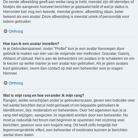
De eerste afbeelding geeft aan welke rang je hebt, meestal zijn dit sterretjes of
blokjes die aangeven hoeveel berichten je geplaatst hebt of wat je status is.
Hieronder kan nog een tweede, meestal grotere, afbeelding staan, beter
bekend als een avatar. Deze afbeelding is meestal uniek of persoonlijk voor
iedere gebruiker.
Omhoog
Hoe kan ik een avatar instellen?
In je Gebruikerspaneel, onder “Profiel” kun je een avatar toevoegen door
gebruik te maken van één van de volgende vier methodes: Gravatar, Galerij,
Afstand of Upload. Het is aan de beheerders om avatars in te schakelen en om
te kiezen op welke manier je een avatar kan gebruiken. Als je geen avatars
kunt gebruiken, neem dan contact op met een beheerder voor je vragen
hierover.
Omhoog
Wat is mijn rang en hoe verander ik mijn rang?
Rangen, welke verschijnen onder je gebruikersnaam, geven een indicatie over
het aantal berchten dat je hebt gemaakt of om bepaalde gebruikers te
identificeren, bijv. moderators en beheerders. Over het algemeen kun je je
rang niet wijzigen, aangezien ze ingesteld worden door een beheerder. Nu
moet je natuurlijk het forum niet beginnen te spammen met onzinnig veel
berichten, gewoon voor een hogere rang. Dit heeft zelfs mogelijk het
tegenovergestelde effect, een beheerder of moderator kunnen je berichten
aantal doen dalen.