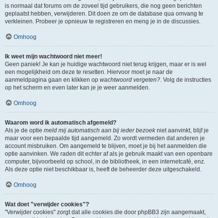
is normaal dat forums om de zoveel tijd gebruikers, die nog geen berichten
geplaatst hebben, verwijderen. Dit doen ze om de database qua omvang te
verkleinen. Probeer je opnieuw te registreren en meng je in de discussies.
Omhoog
Ik weet mijn wachtwoord niet meer!
Geen paniek! Je kan je huidige wachtwoord niet terug krijgen, maar er is wel
een mogelijkheid om deze te resetten. Hiervoor moet je naar de
aanmeldpagina gaan en klikken op
wachtwoord vergeten?
. Volg de instructies
op het scherm en even later kan je je weer aanmelden.
Omhoog
Waarom word ik automatisch afgemeld?
Als je de optie
meld mij automatisch aan bij ieder bezoek
niet aanvinkt, blijf je
maar voor een bepaalde tijd aangemeld. Zo wordt vermeden dat anderen je
account misbruiken. Om aangemeld te blijven, moet je bij het aanmelden die
optie aanvinken. We raden dit echter af als je gebruik maakt van een openbare
computer, bijvoorbeeld op school, in de bibliotheek, in een internetcafé, enz.
Als deze optie niet beschikbaar is, heeft de beheerder deze uitgeschakeld.
Omhoog
Wat doet "verwijder cookies"?
"Verwijder cookies" zorgt dat alle cookies die door phpBB3 zijn aangemaakt,