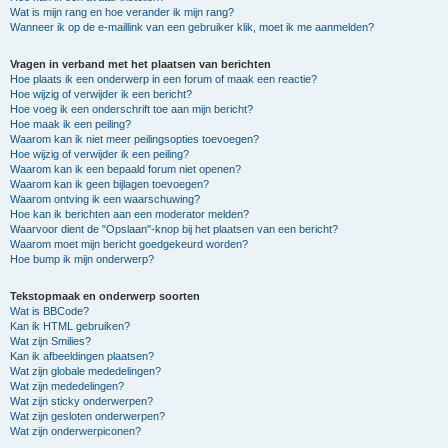
Wat is mijn rang en hoe verander ik mijn rang?
Wanneer ik op de e-maillink van een gebruiker klik, moet ik me aanmelden?
Vragen in verband met het plaatsen van berichten
Hoe plaats ik een onderwerp in een forum of maak een reactie?
Hoe wijzig of verwijder ik een bericht?
Hoe voeg ik een onderschrift toe aan mijn bericht?
Hoe maak ik een peiling?
Waarom kan ik niet meer peilingsopties toevoegen?
Hoe wijzig of verwijder ik een peiling?
Waarom kan ik een bepaald forum niet openen?
Waarom kan ik geen bijlagen toevoegen?
Waarom ontving ik een waarschuwing?
Hoe kan ik berichten aan een moderator melden?
Waarvoor dient de "Opslaan"-knop bij het plaatsen van een bericht?
Waarom moet mijn bericht goedgekeurd worden?
Hoe bump ik mijn onderwerp?
Tekstopmaak en onderwerp soorten
Wat is BBCode?
Kan ik HTML gebruiken?
Wat zijn Smilies?
Kan ik afbeeldingen plaatsen?
Wat zijn globale mededelingen?
Wat zijn mededelingen?
Wat zijn sticky onderwerpen?
Wat zijn gesloten onderwerpen?
Wat zijn onderwerpiconen?