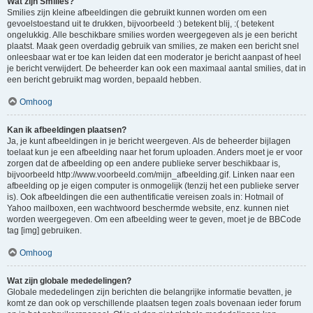
Wat zijn Smilies?
Smilies zijn kleine afbeeldingen die gebruikt kunnen worden om een
gevoelstoestand uit te drukken, bijvoorbeeld :) betekent blij, :( betekent
ongelukkig. Alle beschikbare smilies worden weergegeven als je een bericht
plaatst. Maak geen overdadig gebruik van smilies, ze maken een bericht snel
onleesbaar wat er toe kan leiden dat een moderator je bericht aanpast of heel
je bericht verwijdert. De beheerder kan ook een maximaal aantal smilies, dat in
een bericht gebruikt mag worden, bepaald hebben.
Omhoog
Kan ik afbeeldingen plaatsen?
Ja, je kunt afbeeldingen in je bericht weergeven. Als de beheerder bijlagen
toelaat kun je een afbeelding naar het forum uploaden. Anders moet je er voor
zorgen dat de afbeelding op een andere publieke server beschikbaar is,
bijvoorbeeld http://www.voorbeeld.com/mijn_afbeelding.gif. Linken naar een
afbeelding op je eigen computer is onmogelijk (tenzij het een publieke server
is). Ook afbeeldingen die een authentificatie vereisen zoals in: Hotmail of
Yahoo mailboxen, een wachtwoord beschermde website, enz. kunnen niet
worden weergegeven. Om een afbeelding weer te geven, moet je de BBCode
tag [img] gebruiken.
Omhoog
Wat zijn globale mededelingen?
Globale mededelingen zijn berichten die belangrijke informatie bevatten, je
komt ze dan ook op verschillende plaatsen tegen zoals bovenaan ieder forum