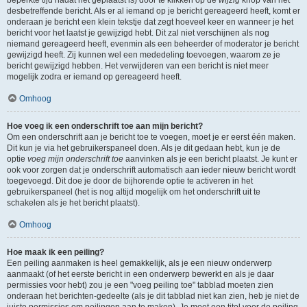
beperkte tijd nadat het geplaatst is) door te klikken op de
wijzig
knop van het
desbetreffende bericht. Als er al iemand op je bericht gereageerd heeft, komt er
onderaan je bericht een klein tekstje dat zegt hoeveel keer en wanneer je het
bericht voor het laatst je gewijzigd hebt. Dit zal niet verschijnen als nog
niemand gereageerd heeft, evenmin als een beheerder of moderator je bericht
gewijzigd heeft. Zij kunnen wel een mededeling toevoegen, waarom ze je
bericht gewijzigd hebben. Het verwijderen van een bericht is niet meer
mogelijk zodra er iemand op gereageerd heeft.
Omhoog
Hoe voeg ik een onderschrift toe aan mijn bericht?
Om een onderschrift aan je bericht toe te voegen, moet je er eerst één maken.
Dit kun je via het gebruikerspaneel doen. Als je dit gedaan hebt, kun je de
optie
voeg mijn onderschrift toe
aanvinken als je een bericht plaatst. Je kunt er
ook voor zorgen dat je onderschrift automatisch aan ieder nieuw bericht wordt
toegevoegd. Dit doe je door de bijhorende optie te activeren in het
gebruikerspaneel (het is nog altijd mogelijk om het onderschrift uit te
schakelen als je het bericht plaatst).
Omhoog
Hoe maak ik een peiling?
Een peiling aanmaken is heel gemakkelijk, als je een nieuw onderwerp
aanmaakt (of het eerste bericht in een onderwerp bewerkt en als je daar
permissies voor hebt) zou je een "voeg peiling toe" tabblad moeten zien
onderaan het berichten-gedeelte (als je dit tabblad niet kan zien, heb je niet de