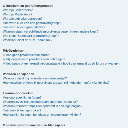
Gebruikers en gebruikersgroepen
Wat zijn Beheerders?
Wat zijn Moderators?
Wat zijn gebruikersgroepen?
Hoe word ik lid van een gebruikersgroep?
Hoe word ik een groepsleider?
Waarom staan verschillende gebruikersgroepen in een andere kleur?
Wat is de "Standaard gebruikersgroep"?
Waarvoor dient de "Het Team"-link?
Privéberichten
Ik kan geen privéberichten sturen!
Ik blijf ongewenste privéberichten ontvangen!
Ik heb spam of een e-mail met ongepaste inhoud van iemand op dit forum ontvangen!
Vrienden en vijanden
Waarvoor dient mijn vrienden- en vijandenlijst?
Hoe verwijder of voeg ik gebruikers toe aan mijn vrienden- en/of vijandenlijst?
Forums doorzoeken
Hoe doorzoek ik het forum?
Waarom levert mijn zoekopdracht geen resultaten op?
Waarom resulteert mijn zoekopdracht in een lege pagina?
Hoe zoek ik een gebruiker?
Hoe kan ik mijn eigen berichten en onderwerpen vinden?
Onderwerpabonnementen en bladwijzers