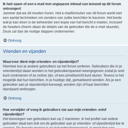
Ik heb spam of een e-mail met ongepaste inhoud van iemand op dit forum
ontvangen!
Jammer dat we dit moeten horen. Het e-mailformulier van dit forum werkt met
een aantal technieken om zenders van zulke berichten te traceren. Het beste
wat je kan doen is de beheerder een kopie van het bericht e-mailen, inclusief
de headers (hierin staan de details van de gebruiker die de e-mail stuurde).
Deze zal dan de nodige stappen ondernemen.
Omhoog
Vrienden en vijanden
Waarvoor dient mijn vrienden- en vijandenlijst?
Hiermee kun je andere gebruikers op het forum sorteren. Gebruikers die in je
vriendenlijst staan worden in het gebruikerspaneel weergegeven zodat je snel
kunt controleren of ze online zijn, of een privébericht kunt sturen. Tevens is het
mogelijk dat hun berichten, in je huidige stijl, gemarkeerd worden. Als je een
gebruiker aan je vijandenlijst toevoegt, worden zijn of haar berichten
standaard verborgen.
Omhoog
Hoe verwijder of voeg ik gebruikers toe aan mijn vrienden- en/of
vijandenlijst?
Het toevoegen van gebruikers kan op 2 manieren. In het profiel van iedere
gebruiker staat een link om de gebruiker aan je vrienden- of vijandenlijst toe te