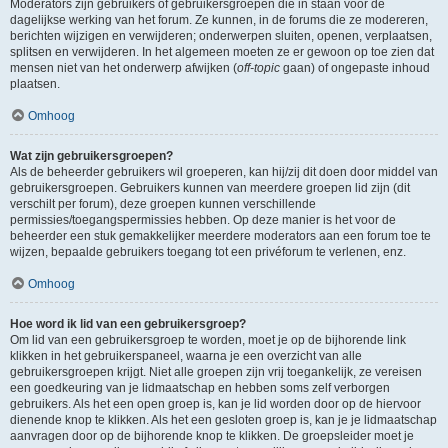
Moderators zijn gebruikers of gebruikersgroepen die in staan voor de
dagelijkse werking van het forum. Ze kunnen, in de forums die ze modereren,
berichten wijzigen en verwijderen; onderwerpen sluiten, openen, verplaatsen,
splitsen en verwijderen. In het algemeen moeten ze er gewoon op toe zien dat
mensen niet van het onderwerp afwijken (
off-topic
gaan) of ongepaste inhoud
plaatsen.
Omhoog
Wat zijn gebruikersgroepen?
Als de beheerder gebruikers wil groeperen, kan hij/zij dit doen door middel van
gebruikersgroepen. Gebruikers kunnen van meerdere groepen lid zijn (dit
verschilt per forum), deze groepen kunnen verschillende
permissies/toegangspermissies hebben. Op deze manier is het voor de
beheerder een stuk gemakkelijker meerdere moderators aan een forum toe te
wijzen, bepaalde gebruikers toegang tot een privéforum te verlenen, enz.
Omhoog
Hoe word ik lid van een gebruikersgroep?
Om lid van een gebruikersgroep te worden, moet je op de bijhorende link
klikken in het gebruikerspaneel, waarna je een overzicht van alle
gebruikersgroepen krijgt. Niet alle groepen zijn vrij toegankelijk, ze vereisen
een goedkeuring van je lidmaatschap en hebben soms zelf verborgen
gebruikers. Als het een open groep is, kan je lid worden door op de hiervoor
dienende knop te klikken. Als het een gesloten groep is, kan je je lidmaatschap
aanvragen door op de bijhorende knop te klikken. De groepsleider moet je