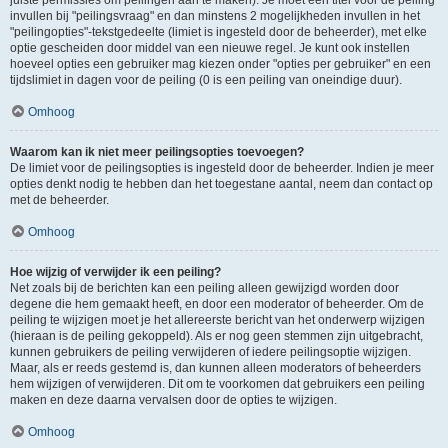
juiste permissies om peilingen aan te maken). Je moet een titel voor de peiling
invullen bij "peilingsvraag" en dan minstens 2 mogelijkheden invullen in het
"peilingopties"-tekstgedeelte (limiet is ingesteld door de beheerder), met elke
optie gescheiden door middel van een nieuwe regel. Je kunt ook instellen
hoeveel opties een gebruiker mag kiezen onder "opties per gebruiker" en een
tijdslimiet in dagen voor de peiling (0 is een peiling van oneindige duur).
Omhoog
Waarom kan ik niet meer peilingsopties toevoegen?
De limiet voor de peilingsopties is ingesteld door de beheerder. Indien je meer
opties denkt nodig te hebben dan het toegestane aantal, neem dan contact op
met de beheerder.
Omhoog
Hoe wijzig of verwijder ik een peiling?
Net zoals bij de berichten kan een peiling alleen gewijzigd worden door
degene die hem gemaakt heeft, en door een moderator of beheerder. Om de
peiling te wijzigen moet je het allereerste bericht van het onderwerp wijzigen
(hieraan is de peiling gekoppeld). Als er nog geen stemmen zijn uitgebracht,
kunnen gebruikers de peiling verwijderen of iedere peilingsoptie wijzigen.
Maar, als er reeds gestemd is, dan kunnen alleen moderators of beheerders
hem wijzigen of verwijderen. Dit om te voorkomen dat gebruikers een peiling
maken en deze daarna vervalsen door de opties te wijzigen.
Omhoog