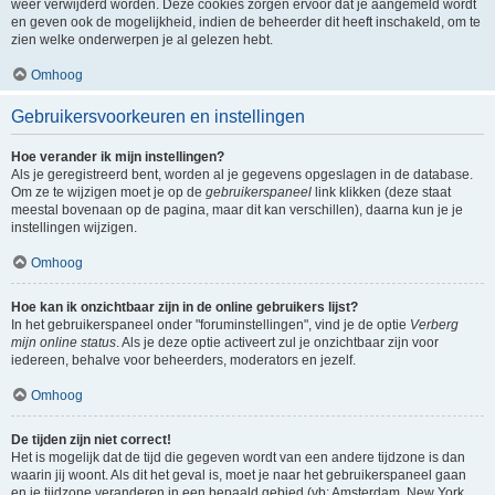
weer verwijderd worden. Deze cookies zorgen ervoor dat je aangemeld wordt
en geven ook de mogelijkheid, indien de beheerder dit heeft inschakeld, om te
zien welke onderwerpen je al gelezen hebt.
Omhoog
Gebruikersvoorkeuren en instellingen
Hoe verander ik mijn instellingen?
Als je geregistreerd bent, worden al je gegevens opgeslagen in de database.
Om ze te wijzigen moet je op de
gebruikerspaneel
link klikken (deze staat
meestal bovenaan op de pagina, maar dit kan verschillen), daarna kun je je
instellingen wijzigen.
Omhoog
Hoe kan ik onzichtbaar zijn in de online gebruikers lijst?
In het gebruikerspaneel onder "foruminstellingen", vind je de optie
Verberg
mijn online status
. Als je deze optie activeert zul je onzichtbaar zijn voor
iedereen, behalve voor beheerders, moderators en jezelf.
Omhoog
De tijden zijn niet correct!
Het is mogelijk dat de tijd die gegeven wordt van een andere tijdzone is dan
waarin jij woont. Als dit het geval is, moet je naar het gebruikerspaneel gaan
en je tijdzone veranderen in een bepaald gebied (vb: Amsterdam, New York,