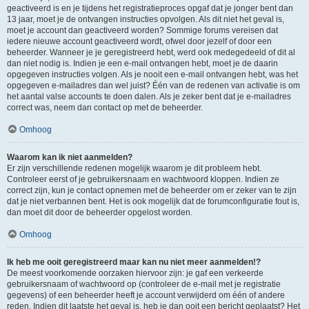
geactiveerd is en je tijdens het registratieproces opgaf dat je jonger bent dan
13 jaar, moet je de ontvangen instructies opvolgen. Als dit niet het geval is,
moet je account dan geactiveerd worden? Sommige forums vereisen dat
iedere nieuwe account geactiveerd wordt, ofwel door jezelf of door een
beheerder. Wanneer je je geregistreerd hebt, werd ook medegedeeld of dit al
dan niet nodig is. Indien je een e-mail ontvangen hebt, moet je de daarin
opgegeven instructies volgen. Als je nooit een e-mail ontvangen hebt, was het
opgegeven e-mailadres dan wel juist? Één van de redenen van activatie is om
het aantal valse accounts te doen dalen. Als je zeker bent dat je e-mailadres
correct was, neem dan contact op met de beheerder.
Omhoog
Waarom kan ik niet aanmelden?
Er zijn verschillende redenen mogelijk waarom je dit probleem hebt.
Controleer eerst of je gebruikersnaam en wachtwoord kloppen. Indien ze
correct zijn, kun je contact opnemen met de beheerder om er zeker van te zijn
dat je niet verbannen bent. Het is ook mogelijk dat de forumconfiguratie fout is,
dan moet dit door de beheerder opgelost worden.
Omhoog
Ik heb me ooit geregistreerd maar kan nu niet meer aanmelden!?
De meest voorkomende oorzaken hiervoor zijn: je gaf een verkeerde
gebruikersnaam of wachtwoord op (controleer de e-mail met je registratie
gegevens) of een beheerder heeft je account verwijderd om één of andere
reden. Indien dit laatste het geval is, heb je dan ooit een bericht geplaatst? Het