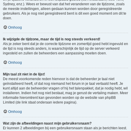
Sydney, enz.). Wees er bewust van dat het veranderen van de tijdzone, zoals
de meeste instellingen, alleen gedaan kunnen worden door geregistreerde
gebruikers. Als je nog niet geregistreerd bent is dit een goed moment om dit te
doen.
Omhoog
Ik wijzigde de tijdzone, maar de tijd is nog steeds verkeerd!
Als je zeker bent dat je de correcte tijdzone en zomertijd goed hebt ingevuld en
de tijd is nog steeds anders, is waarschijnlijk de tijd op de server verkeerd
ingesteld en zullen de beheerders een aanpassing moeten doen.
Omhoog
Mijn taal zit niet in de lijst!
De meest voorkomende reden hiervoor is dat de beheerder je taal niet
geïnstalleerd heeft, of dat nog niemand het forum in je taal vertaald heeft. Je
kunt altijd aan de beheerder vragen of hij het talenpakket, dat je nodig hebt, wil
installeren. Indien het nog niet bestaat, mag je gerust de vertaling maken. Meer
informatie hieromtrent kan gevonden worden op de website van phpBB
Limited (de link staat onderaan iedere pagina).
Omhoog
Wat zijn de afbeeldingen naast mijn gebruikersnaam?
Er kunnen 2 afbeeldingen bij een gebruikersnaam staan als je berichten leest.