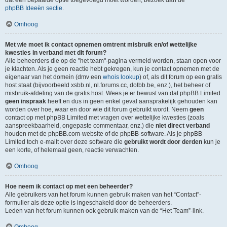
dat een bepaalde optie toegevoegd moet worden, bezoek dan de
phpBB Ideeën sectie
.
Omhoog
Met wie moet ik contact opnemen omtrent misbruik en/of wettelijke
kwesties in verband met dit forum?
Alle beheerders die op de "het team"-pagina vermeld worden, staan open voor
je klachten. Als je geen reactie hebt gekregen, kun je contact opnemen met de
eigenaar van het domein (dmv een
whois lookup
) of, als dit forum op een gratis
host staat (bijvoorbeeld xsbb.nl, nl.forums.cc, dotbb.be, enz.), het beheer of
misbruik-afdeling van de gratis host. Wees je er bewust van dat phpBB Limited
geen inspraak
heeft en dus in geen enkel geval aansprakelijk gehouden kan
worden over hoe, waar en door wie dit forum gebruikt wordt. Neem
geen
contact op met phpBB Limited met vragen over wettelijke kwesties (zoals
aanspreekbaarheid, ongepaste commentaar, enz.) die
niet direct verband
houden met de phpBB.com-website of de phpBB-software. Als je phpBB
Limited toch e-mailt over deze software die
gebruikt wordt door derden
kun je
een korte, of helemaal geen, reactie verwachten.
Omhoog
Hoe neem ik contact op met een beheerder?
Alle gebruikers van het forum kunnen gebruik maken van het “Contact”-
formulier als deze optie is ingeschakeld door de beheerders.
Leden van het forum kunnen ook gebruik maken van de “Het Team”-link.