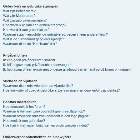
Gebruikers en gebruikersgroepen
Wat zijn Beheerders?
Wat zijn Moderators?
Wat zijn gebruikersgroepen?
Hoe word ik lid van een gebruikersgroep?
Hoe word ik een groepsleider?
Waarom staan verschillende gebruikersgroepen in een andere kleur?
Wat is de "Standaard gebruikersgroep"?
Waarvoor dient de "Het Team"-link?
Privéberichten
Ik kan geen privéberichten sturen!
Ik blijf ongewenste privéberichten ontvangen!
Ik heb spam of een e-mail met ongepaste inhoud van iemand op dit forum ontvangen!
Vrienden en vijanden
Waarvoor dient mijn vrienden- en vijandenlijst?
Hoe verwijder of voeg ik gebruikers toe aan mijn vrienden- en/of vijandenlijst?
Forums doorzoeken
Hoe doorzoek ik het forum?
Waarom levert mijn zoekopdracht geen resultaten op?
Waarom resulteert mijn zoekopdracht in een lege pagina?
Hoe zoek ik een gebruiker?
Hoe kan ik mijn eigen berichten en onderwerpen vinden?
Onderwerpabonnementen en bladwijzers