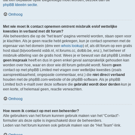
dat een bepaalde optie toegevoegd moet worden, bezoek dan de
phpBB Ideeën sectie
.
Omhoog
Met wie moet ik contact opnemen omtrent misbruik en/of wettelijke
kwesties in verband met dit forum?
Alle beheerders die op de "het team"-pagina vermeld worden, staan open voor
je klachten. Als je geen reactie hebt gekregen, kun je contact opnemen met de
eigenaar van het domein (dmv een
whois lookup
) of, als dit forum op een gratis
host staat (bijvoorbeeld xsbb.nl, nl.forums.cc, dotbb.be, enz.), het beheer of
misbruik-afdeling van de gratis host. Wees je er bewust van dat phpBB Limited
geen inspraak
heeft en dus in geen enkel geval aansprakelijk gehouden kan
worden over hoe, waar en door wie dit forum gebruikt wordt. Neem
geen
contact op met phpBB Limited met vragen over wettelijke kwesties (zoals
aanspreekbaarheid, ongepaste commentaar, enz.) die
niet direct verband
houden met de phpBB.com-website of de phpBB-software. Als je phpBB
Limited toch e-mailt over deze software die
gebruikt wordt door derden
kun je
een korte, of helemaal geen, reactie verwachten.
Omhoog
Hoe neem ik contact op met een beheerder?
Alle gebruikers van het forum kunnen gebruik maken van het “Contact”-
formulier als deze optie is ingeschakeld door de beheerders.
Leden van het forum kunnen ook gebruik maken van de “Het Team”-link.