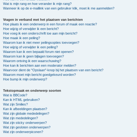
Wat is mijn rang en hoe verander ik mijn rang?
Wanneer ik op de e-maillink van een gebruiker klik, moet ik me aanmelden?
Vragen in verband met het plaatsen van berichten
Hoe plaats ik een onderwerp in een forum of maak een reactie?
Hoe wijzig of verwijder ik een bericht?
Hoe voeg ik een onderschrift toe aan mijn bericht?
Hoe maak ik een peiling?
Waarom kan ik niet meer peilingsopties toevoegen?
Hoe wijzig of verwijder ik een peiling?
Waarom kan ik een bepaald forum niet openen?
Waarom kan ik geen bijlagen toevoegen?
Waarom ontving ik een waarschuwing?
Hoe kan ik berichten aan een moderator melden?
Waarvoor dient de "Opslaan"-knop bij het plaatsen van een bericht?
Waarom moet mijn bericht goedgekeurd worden?
Hoe bump ik mijn onderwerp?
Tekstopmaak en onderwerp soorten
Wat is BBCode?
Kan ik HTML gebruiken?
Wat zijn Smilies?
Kan ik afbeeldingen plaatsen?
Wat zijn globale mededelingen?
Wat zijn mededelingen?
Wat zijn sticky onderwerpen?
Wat zijn gesloten onderwerpen?
Wat zijn onderwerpiconen?