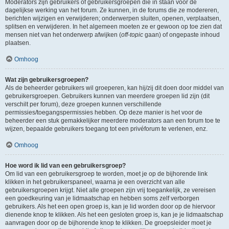
Moderators zijn gebruikers of gebruikersgroepen die in staan voor de
dagelijkse werking van het forum. Ze kunnen, in de forums die ze modereren,
berichten wijzigen en verwijderen; onderwerpen sluiten, openen, verplaatsen,
splitsen en verwijderen. In het algemeen moeten ze er gewoon op toe zien dat
mensen niet van het onderwerp afwijken (
off-topic
gaan) of ongepaste inhoud
plaatsen.
Omhoog
Wat zijn gebruikersgroepen?
Als de beheerder gebruikers wil groeperen, kan hij/zij dit doen door middel van
gebruikersgroepen. Gebruikers kunnen van meerdere groepen lid zijn (dit
verschilt per forum), deze groepen kunnen verschillende
permissies/toegangspermissies hebben. Op deze manier is het voor de
beheerder een stuk gemakkelijker meerdere moderators aan een forum toe te
wijzen, bepaalde gebruikers toegang tot een privéforum te verlenen, enz.
Omhoog
Hoe word ik lid van een gebruikersgroep?
Om lid van een gebruikersgroep te worden, moet je op de bijhorende link
klikken in het gebruikerspaneel, waarna je een overzicht van alle
gebruikersgroepen krijgt. Niet alle groepen zijn vrij toegankelijk, ze vereisen
een goedkeuring van je lidmaatschap en hebben soms zelf verborgen
gebruikers. Als het een open groep is, kan je lid worden door op de hiervoor
dienende knop te klikken. Als het een gesloten groep is, kan je je lidmaatschap
aanvragen door op de bijhorende knop te klikken. De groepsleider moet je