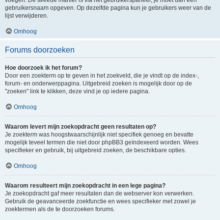
voegen. De tweede manier is via het gebruikerspaneel, je moet dan een
gebruikersnaam opgeven. Op dezelfde pagina kun je gebruikers weer van de
lijst verwijderen.
Omhoog
Forums doorzoeken
Hoe doorzoek ik het forum?
Door een zoekterm op te geven in het zoekveld, die je vindt op de index-,
forum- en onderwerppagina. Uitgebreid zoeken is mogelijk door op de
"zoeken" link te klikken, deze vind je op iedere pagina.
Omhoog
Waarom levert mijn zoekopdracht geen resultaten op?
Je zoekterm was hoogstwaarschijnlijk niet specifiek genoeg en bevatte
mogelijk teveel termen die niet door phpBB3 geïndexeerd worden. Wees
specifieker en gebruik, bij uitgebreid zoeken, de beschikbare opties.
Omhoog
Waarom resulteert mijn zoekopdracht in een lege pagina?
Je zoekopdracht gaf meer resultaten dan de webserver kon verwerken.
Gebruik de geavanceerde zoekfunctie en wees specifieker met zowel je
zoektermen als de te doorzoeken forums.