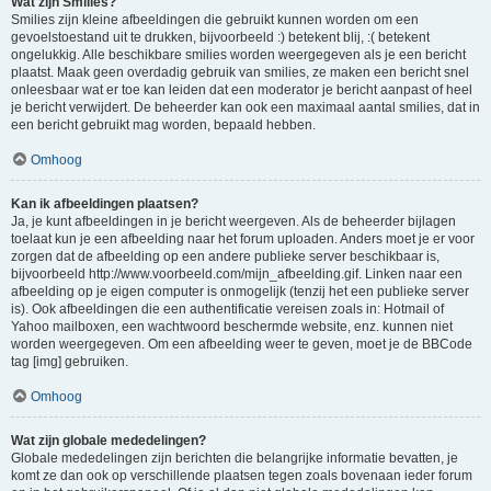
Wat zijn Smilies?
Smilies zijn kleine afbeeldingen die gebruikt kunnen worden om een
gevoelstoestand uit te drukken, bijvoorbeeld :) betekent blij, :( betekent
ongelukkig. Alle beschikbare smilies worden weergegeven als je een bericht
plaatst. Maak geen overdadig gebruik van smilies, ze maken een bericht snel
onleesbaar wat er toe kan leiden dat een moderator je bericht aanpast of heel
je bericht verwijdert. De beheerder kan ook een maximaal aantal smilies, dat in
een bericht gebruikt mag worden, bepaald hebben.
Omhoog
Kan ik afbeeldingen plaatsen?
Ja, je kunt afbeeldingen in je bericht weergeven. Als de beheerder bijlagen
toelaat kun je een afbeelding naar het forum uploaden. Anders moet je er voor
zorgen dat de afbeelding op een andere publieke server beschikbaar is,
bijvoorbeeld http://www.voorbeeld.com/mijn_afbeelding.gif. Linken naar een
afbeelding op je eigen computer is onmogelijk (tenzij het een publieke server
is). Ook afbeeldingen die een authentificatie vereisen zoals in: Hotmail of
Yahoo mailboxen, een wachtwoord beschermde website, enz. kunnen niet
worden weergegeven. Om een afbeelding weer te geven, moet je de BBCode
tag [img] gebruiken.
Omhoog
Wat zijn globale mededelingen?
Globale mededelingen zijn berichten die belangrijke informatie bevatten, je
komt ze dan ook op verschillende plaatsen tegen zoals bovenaan ieder forum