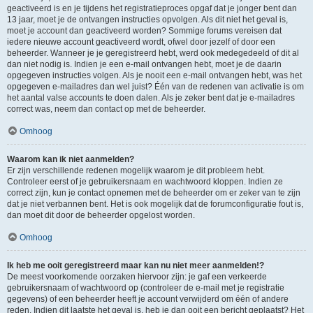
geactiveerd is en je tijdens het registratieproces opgaf dat je jonger bent dan
13 jaar, moet je de ontvangen instructies opvolgen. Als dit niet het geval is,
moet je account dan geactiveerd worden? Sommige forums vereisen dat
iedere nieuwe account geactiveerd wordt, ofwel door jezelf of door een
beheerder. Wanneer je je geregistreerd hebt, werd ook medegedeeld of dit al
dan niet nodig is. Indien je een e-mail ontvangen hebt, moet je de daarin
opgegeven instructies volgen. Als je nooit een e-mail ontvangen hebt, was het
opgegeven e-mailadres dan wel juist? Één van de redenen van activatie is om
het aantal valse accounts te doen dalen. Als je zeker bent dat je e-mailadres
correct was, neem dan contact op met de beheerder.
Omhoog
Waarom kan ik niet aanmelden?
Er zijn verschillende redenen mogelijk waarom je dit probleem hebt.
Controleer eerst of je gebruikersnaam en wachtwoord kloppen. Indien ze
correct zijn, kun je contact opnemen met de beheerder om er zeker van te zijn
dat je niet verbannen bent. Het is ook mogelijk dat de forumconfiguratie fout is,
dan moet dit door de beheerder opgelost worden.
Omhoog
Ik heb me ooit geregistreerd maar kan nu niet meer aanmelden!?
De meest voorkomende oorzaken hiervoor zijn: je gaf een verkeerde
gebruikersnaam of wachtwoord op (controleer de e-mail met je registratie
gegevens) of een beheerder heeft je account verwijderd om één of andere
reden. Indien dit laatste het geval is, heb je dan ooit een bericht geplaatst? Het