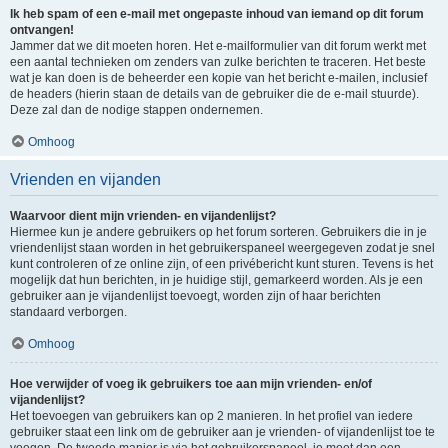
Ik heb spam of een e-mail met ongepaste inhoud van iemand op dit forum
ontvangen!
Jammer dat we dit moeten horen. Het e-mailformulier van dit forum werkt met
een aantal technieken om zenders van zulke berichten te traceren. Het beste
wat je kan doen is de beheerder een kopie van het bericht e-mailen, inclusief
de headers (hierin staan de details van de gebruiker die de e-mail stuurde).
Deze zal dan de nodige stappen ondernemen.
Omhoog
Vrienden en vijanden
Waarvoor dient mijn vrienden- en vijandenlijst?
Hiermee kun je andere gebruikers op het forum sorteren. Gebruikers die in je
vriendenlijst staan worden in het gebruikerspaneel weergegeven zodat je snel
kunt controleren of ze online zijn, of een privébericht kunt sturen. Tevens is het
mogelijk dat hun berichten, in je huidige stijl, gemarkeerd worden. Als je een
gebruiker aan je vijandenlijst toevoegt, worden zijn of haar berichten
standaard verborgen.
Omhoog
Hoe verwijder of voeg ik gebruikers toe aan mijn vrienden- en/of
vijandenlijst?
Het toevoegen van gebruikers kan op 2 manieren. In het profiel van iedere
gebruiker staat een link om de gebruiker aan je vrienden- of vijandenlijst toe te