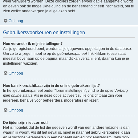
weer verwijderd worden. Deze cookies zorgen ervoor dat je aangemeld wordt
en geven ook de mogelijkheid, indien de beheerder dit heeft inschakeld, om te
zien welke onderwerpen je al gelezen hebt.
Omhoog
Gebruikersvoorkeuren en instellingen
Hoe verander ik mijn instellingen?
Als je geregistreerd bent, worden al je gegevens opgeslagen in de database.
Om ze te wijzigen moet je op de
gebruikerspaneel
link klikken (deze staat
meestal bovenaan op de pagina, maar dit kan verschillen), daarna kun je je
instellingen wijzigen.
Omhoog
Hoe kan ik onzichtbaar zijn in de online gebruikers lijst?
In het gebruikerspaneel onder "foruminstellingen", vind je de optie
Verberg
mijn online status
. Als je deze optie activeert zul je onzichtbaar zijn voor
iedereen, behalve voor beheerders, moderators en jezelf.
Omhoog
De tijden zijn niet correct!
Het is mogelijk dat de tijd die gegeven wordt van een andere tijdzone is dan
waarin jij woont. Als dit het geval is, moet je naar het gebruikerspaneel gaan
en je tijdzone veranderen in een bepaald gebied (vb: Amsterdam, New York,