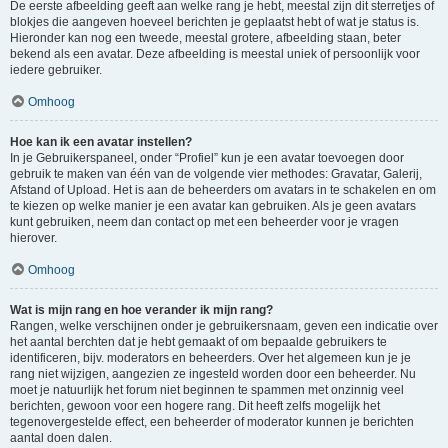
De eerste afbeelding geeft aan welke rang je hebt, meestal zijn dit sterretjes of
blokjes die aangeven hoeveel berichten je geplaatst hebt of wat je status is.
Hieronder kan nog een tweede, meestal grotere, afbeelding staan, beter
bekend als een avatar. Deze afbeelding is meestal uniek of persoonlijk voor
iedere gebruiker.
Omhoog
Hoe kan ik een avatar instellen?
In je Gebruikerspaneel, onder “Profiel” kun je een avatar toevoegen door
gebruik te maken van één van de volgende vier methodes: Gravatar, Galerij,
Afstand of Upload. Het is aan de beheerders om avatars in te schakelen en om
te kiezen op welke manier je een avatar kan gebruiken. Als je geen avatars
kunt gebruiken, neem dan contact op met een beheerder voor je vragen
hierover.
Omhoog
Wat is mijn rang en hoe verander ik mijn rang?
Rangen, welke verschijnen onder je gebruikersnaam, geven een indicatie over
het aantal berchten dat je hebt gemaakt of om bepaalde gebruikers te
identificeren, bijv. moderators en beheerders. Over het algemeen kun je je
rang niet wijzigen, aangezien ze ingesteld worden door een beheerder. Nu
moet je natuurlijk het forum niet beginnen te spammen met onzinnig veel
berichten, gewoon voor een hogere rang. Dit heeft zelfs mogelijk het
tegenovergestelde effect, een beheerder of moderator kunnen je berichten
aantal doen dalen.