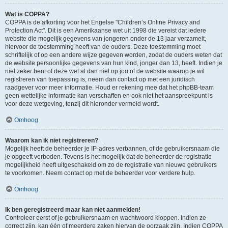
Wat is COPPA?
COPPA is de afkorting voor het Engelse "Children’s Online Privacy and
Protection Act". Dit is een Amerikaanse wet uit 1998 die vereist dat iedere
website die mogelijk gegevens van jongeren onder de 13 jaar verzamelt,
hiervoor de toestemming heeft van de ouders. Deze toestemming moet
schriftelijk of op een andere wijze gegeven worden, zodat de ouders weten dat
de website persoonlijke gegevens van hun kind, jonger dan 13, heeft. Indien je
niet zeker bent of deze wet al dan niet op jou of de website waarop je wil
registreren van toepassing is, neem dan contact op met een juridisch
raadgever voor meer informatie. Houd er rekening mee dat het phpBB-team
geen wettelijke informatie kan verschaffen en ook niet het aanspreekpunt is
voor deze wetgeving, tenzij dit hieronder vermeld wordt.
Omhoog
Waarom kan ik niet registreren?
Mogelijk heeft de beheerder je IP-adres verbannen, of de gebruikersnaam die
je opgeeft verboden. Tevens is het mogelijk dat de beheerder de registratie
mogelijkheid heeft uitgeschakeld om zo de registratie van nieuwe gebruikers
te voorkomen. Neem contact op met de beheerder voor verdere hulp.
Omhoog
Ik ben geregistreerd maar kan niet aanmelden!
Controleer eerst of je gebruikersnaam en wachtwoord kloppen. Indien ze
correct zijn, kan één of meerdere zaken hiervan de oorzaak zijn. Indien COPPA