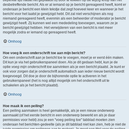
beperkte tijd nadat het geplaatst is) door te klikken op de
wijzig
knop van het
desbetreffende bericht. Als er al iemand op je bericht gereageerd heeft, komt er
onderaan je bericht een klein tekstje dat zegt hoeveel keer en wanneer je het
bericht voor het laatst je gewijzigd hebt. Dit zal niet verschijnen als nog
niemand gereageerd heeft, evenmin als een beheerder of moderator je bericht
gewijzigd heeft. Zij kunnen wel een mededeling toevoegen, waarom ze je
bericht gewijzigd hebben. Het verwijderen van een bericht is niet meer
mogelijk zodra er iemand op gereageerd heeft.
Omhoog
Hoe voeg ik een onderschrift toe aan mijn bericht?
Om een onderschrift aan je bericht toe te voegen, moet je er eerst één maken.
Dit kun je via het gebruikerspaneel doen. Als je dit gedaan hebt, kun je de
optie
voeg mijn onderschrift toe
aanvinken als je een bericht plaatst. Je kunt er
ook voor zorgen dat je onderschrift automatisch aan ieder nieuw bericht wordt
toegevoegd. Dit doe je door de bijhorende optie te activeren in het
gebruikerspaneel (het is nog altijd mogelijk om het onderschrift uit te
schakelen als je het bericht plaatst).
Omhoog
Hoe maak ik een peiling?
Een peiling aanmaken is heel gemakkelijk, als je een nieuw onderwerp
aanmaakt (of het eerste bericht in een onderwerp bewerkt en als je daar
permissies voor hebt) zou je een "voeg peiling toe" tabblad moeten zien
onderaan het berichten-gedeelte (als je dit tabblad niet kan zien, heb je niet de