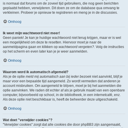
is normaal dat forums om de zoveel tijd gebruikers, die nog geen berichten
geplaatst hebben, verwijderen. Dit doen ze om de database qua omvang te
verkleinen. Probeer je opnieuw te registreren en meng je in de discussies.
Omhoog
Ik weet mijn wachtwoord niet meer!
Geen paniek! Je kan je huidige wachtwoord niet terug krijgen, maar er is wel
een mogelijkheid om deze te resetten. Hiervoor moet je naar de
aanmeldpagina gaan en klikken op
wachtwoord vergeten?
. Volg de instructies
op het scherm en even later kan je je weer aanmelden.
Omhoog
Waarom word ik automatisch afgemeld?
Als je de optie
meld mij automatisch aan bij ieder bezoek
niet aanvinkt, blijf je
maar voor een bepaalde tijd aangemeld. Zo wordt vermeden dat anderen je
account misbruiken. Om aangemeld te blijven, moet je bij het aanmelden die
optie aanvinken. We raden dit echter af als je gebruik maakt van een openbare
computer, bijvoorbeeld op school, in de bibliotheek, in een internetcafé, enz.
Als deze optie niet beschikbaar is, heeft de beheerder deze uitgeschakeld.
Omhoog
Wat doet "verwijder cookies"?
"Verwijder cookies" zorgt dat alle cookies die door phpBB3 zijn aangemaakt,