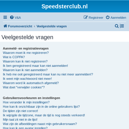
Speedsterclub.nl
V&A
Registreer
Aanmelden
Z
Forumoverzicht
Veelgestelde vragen
o
Veelgestelde vragen
e
k
Aanmeld- en registratievragen
Waarom moet ik me registreren?
Wat is COPPA?
Waarom kan ik niet registreren?
Ik ben geregistreerd maar kan niet aanmelden!
Waarom kan ik niet aanmelden?
Ik heb me ooit geregistreerd maar kan nu niet meer aanmelden!?
Ik weet mijn wachtwoord niet meer!
Waarom word ik automatisch afgemeld?
Wat doet "verwijder cookies"?
Gebruikersvoorkeuren en instellingen
Hoe verander ik mijn instellingen?
Hoe kan ik onzichtbaar zijn in de online gebruikers lijst?
De tijden zijn niet correct!
Ik wijzigde de tijdzone, maar de tijd is nog steeds verkeerd!
Mijn taal zit niet in de lijst!
Wat zijn de afbeeldingen naast mijn gebruikersnaam?
Hoe kan ik een avatar instellen?