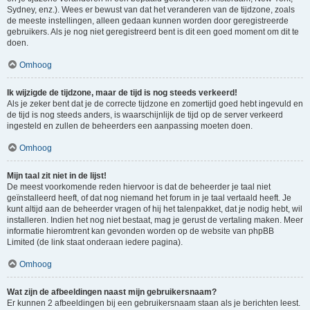
Sydney, enz.). Wees er bewust van dat het veranderen van de tijdzone, zoals
de meeste instellingen, alleen gedaan kunnen worden door geregistreerde
gebruikers. Als je nog niet geregistreerd bent is dit een goed moment om dit te
doen.
Omhoog
Ik wijzigde de tijdzone, maar de tijd is nog steeds verkeerd!
Als je zeker bent dat je de correcte tijdzone en zomertijd goed hebt ingevuld en
de tijd is nog steeds anders, is waarschijnlijk de tijd op de server verkeerd
ingesteld en zullen de beheerders een aanpassing moeten doen.
Omhoog
Mijn taal zit niet in de lijst!
De meest voorkomende reden hiervoor is dat de beheerder je taal niet
geïnstalleerd heeft, of dat nog niemand het forum in je taal vertaald heeft. Je
kunt altijd aan de beheerder vragen of hij het talenpakket, dat je nodig hebt, wil
installeren. Indien het nog niet bestaat, mag je gerust de vertaling maken. Meer
informatie hieromtrent kan gevonden worden op de website van phpBB
Limited (de link staat onderaan iedere pagina).
Omhoog
Wat zijn de afbeeldingen naast mijn gebruikersnaam?
Er kunnen 2 afbeeldingen bij een gebruikersnaam staan als je berichten leest.