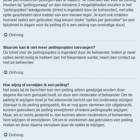
juiste permissies om peilingen aan te maken). Je moet een titel voor de peiling
invullen bij "peilingsvraag" en dan minstens 2 mogelijkheden invullen in het
"peilingopties"-tekstgedeelte (limiet is ingesteld door de beheerder), met elke
optie gescheiden door middel van een nieuwe regel. Je kunt ook instellen
hoeveel opties een gebruiker mag kiezen onder "opties per gebruiker" en een
tijdslimiet in dagen voor de peiling (0 is een peiling van oneindige duur).
Omhoog
Waarom kan ik niet meer peilingsopties toevoegen?
De limiet voor de peilingsopties is ingesteld door de beheerder. Indien je meer
opties denkt nodig te hebben dan het toegestane aantal, neem dan contact op
met de beheerder.
Omhoog
Hoe wijzig of verwijder ik een peiling?
Net zoals bij de berichten kan een peiling alleen gewijzigd worden door
degene die hem gemaakt heeft, en door een moderator of beheerder. Om de
peiling te wijzigen moet je het allereerste bericht van het onderwerp wijzigen
(hieraan is de peiling gekoppeld). Als er nog geen stemmen zijn uitgebracht,
kunnen gebruikers de peiling verwijderen of iedere peilingsoptie wijzigen.
Maar, als er reeds gestemd is, dan kunnen alleen moderators of beheerders
hem wijzigen of verwijderen. Dit om te voorkomen dat gebruikers een peiling
maken en deze daarna vervalsen door de opties te wijzigen.
Omhoog