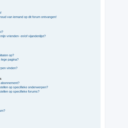
n!
nhoud van iemand op dit forum ontvangen!
st?
ijn vrienden- en/of vijandenlijst?
ltaten op?
 lege pagina?
erpen vinden?
s
en abonnement?
stellen op specifieke onderwerpen?
tellen op specifieke forums?
rum?