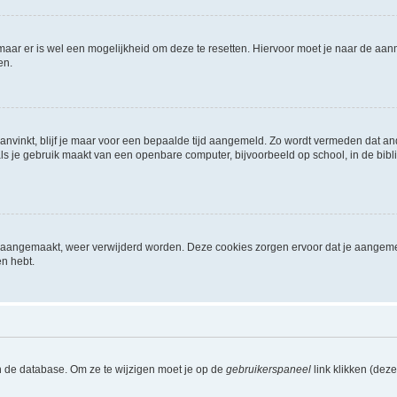
 maar er is wel een mogelijkheid om deze te resetten. Hiervoor moet je naar de a
en.
aanvinkt, blijf je maar voor een bepaalde tijd aangemeld. Zo wordt vermeden dat a
ls je gebruik maakt van een openbare computer, bijvoorbeeld op school, in de biblio
ijn aangemaakt, weer verwijderd worden. Deze cookies zorgen ervoor dat je aangem
en hebt.
n de database. Om ze te wijzigen moet je op de
gebruikerspaneel
link klikken (dez