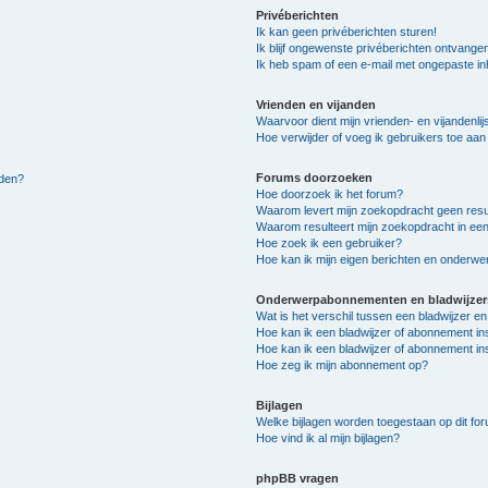
Privéberichten
Ik kan geen privéberichten sturen!
Ik blijf ongewenste privéberichten ontvange
Ik heb spam of een e-mail met ongepaste i
Vrienden en vijanden
Waarvoor dient mijn vrienden- en vijandenlij
Hoe verwijder of voeg ik gebruikers toe aan m
Forums doorzoeken
lden?
Hoe doorzoek ik het forum?
Waarom levert mijn zoekopdracht geen resu
Waarom resulteert mijn zoekopdracht in een
Hoe zoek ik een gebruiker?
Hoe kan ik mijn eigen berichten en onderw
Onderwerpabonnementen en bladwijzer
Wat is het verschil tussen een bladwijzer 
Hoe kan ik een bladwijzer of abonnement in
Hoe kan ik een bladwijzer of abonnement ins
Hoe zeg ik mijn abonnement op?
Bijlagen
Welke bijlagen worden toegestaan op dit fo
Hoe vind ik al mijn bijlagen?
phpBB vragen