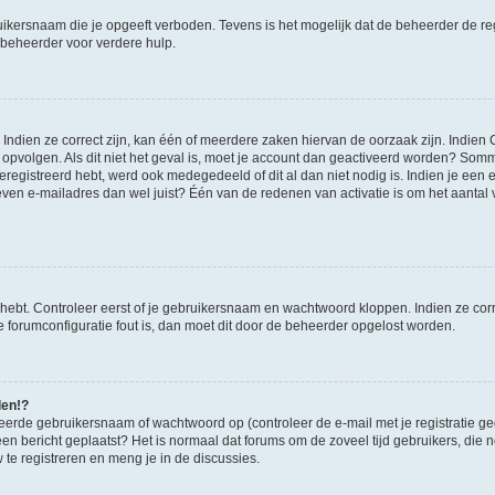
ikersnaam die je opgeeft verboden. Tevens is het mogelijk dat de beheerder de regi
beheerder voor verdere hulp.
ndien ze correct zijn, kan één of meerdere zaken hiervan de oorzaak zijn. Indien C
es opvolgen. Als dit niet het geval is, moet je account dan geactiveerd worden? S
geregistreerd hebt, werd ook medegedeeld of dit al dan niet nodig is. Indien je een
ven e-mailadres dan wel juist? Één van de redenen van activatie is om het aantal va
 hebt. Controleer eerst of je gebruikersnaam en wachtwoord kloppen. Indien ze cor
 de forumconfiguratie fout is, dan moet dit door de beheerder opgelost worden.
den!?
eerde gebruikersnaam of wachtwoord op (controleer de e-mail met je registratie g
it een bericht geplaatst? Het is normaal dat forums om de zoveel tijd gebruikers, di
e registreren en meng je in de discussies.