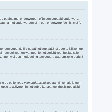
l de pagina met onderwerpen of in een bepaald onderwerp.
 pagina met onderwerpen of in een onderwerp (de lijst met
je
r een beperkte tijd nadat het geplaatst is) door te klikken op
gt hoeveel keer en wanneer je het bericht voor het laatst je
Zij kunnen wel een mededeling toevoegen, waarom ze je bericht
n je de optie
voeg mijn onderschrift toe
aanvinken als je een
optie te activeren in het gebruikerspaneel (het is nog altijd