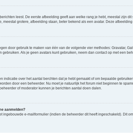
richten leest. De eerste afbeelding geeft aan welke rang je hebt, meestal zijn dit 
e, meestal grotere, afbeelding staan, beter bekend als een avatar. Deze afbeelding 
oegen door gebruik te maken van één van de volgende vier methodes: Gravatar, Gale
n gebruiken. Als je geen avatars kunt gebruiken, neem dan contact op met een beh
indicatie over het aantal berchten dat je hebt gemaakt of om bepaalde gebruikers 
d worden door een beheerder. Nu moet je natuurlijk het forum niet beginnen te sp
en beheerder of moderator kunnen je berichten aantal doen dalen.
k me aanmelden?
t ingebouwde e-mailformulier (indien de beheerder dit heeft ingeschakeld). Dit o