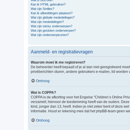
Wat is BBCode?
Kan ik HTML gebruiken?
Wat zijn Smilies?
Kan ik afbeeldingen plaatsen?
Wat zijn globale mededelingen?
Wat zijn mededelingen?
Wat zijn sticky onderwerpen?
Wat zijn gesloten onderwerpen?
Wat zijn onderwerpiconen?
Aanmeld- en registratievragen
Waarom moet ik me registreren?
De beheerder heeft bepaalt of je al dan niet geregistreerd moet
privéberichten sturen, andere gebruikers e-mailen, lid worden
Omhoog
Wat is COPPA?
COPPA is de afkorting voor het Engelse "Children’s Online Priv
verzamelt, hiervoor de toestemming heeft van de ouders. Deze
kind, jonger dan 13, heeft. Indien je niet zeker bent of deze w
informatie. Houd er rekening mee dat het phpBB-team geen wette
Omhoog