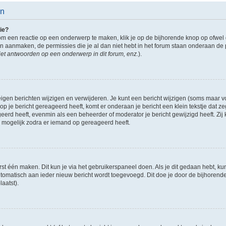
en
ie?
om een reactie op een onderwerp te maken, klik je op de bijhorende knop op ofwe
an aanmaken, de permissies die je al dan niet hebt in het forum staan onderaan de
et antwoorden op een onderwerp in dit forum, enz.
).
eigen berichten wijzigen en verwijderen. Je kunt een bericht wijzigen (soms maar voo
p je bericht gereageerd heeft, komt er onderaan je bericht een klein tekstje dat ze
ageerd heeft, evenmin als een beheerder of moderator je bericht gewijzigd heeft. 
r mogelijk zodra er iemand op gereageerd heeft.
rst één maken. Dit kun je via het gebruikerspaneel doen. Als je dit gedaan hebt, ku
automatisch aan ieder nieuw bericht wordt toegevoegd. Dit doe je door de bijhorende 
laatst).