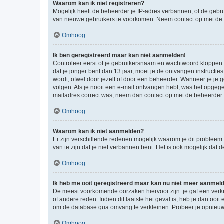
Waarom kan ik niet registreren?
Mogelijk heeft de beheerder je IP-adres verbannen, of de gebru
van nieuwe gebruikers te voorkomen. Neem contact op met de 
Omhoog
Ik ben geregistreerd maar kan niet aanmelden!
Controleer eerst of je gebruikersnaam en wachtwoord kloppen. I
dat je jonger bent dan 13 jaar, moet je de ontvangen instructi
wordt, ofwel door jezelf of door een beheerder. Wanneer je je 
volgen. Als je nooit een e-mail ontvangen hebt, was het opgege
mailadres correct was, neem dan contact op met de beheerder.
Omhoog
Waarom kan ik niet aanmelden?
Er zijn verschillende redenen mogelijk waarom je dit probleem
van te zijn dat je niet verbannen bent. Het is ook mogelijk dat
Omhoog
Ik heb me ooit geregistreerd maar kan nu niet meer aanmel
De meest voorkomende oorzaken hiervoor zijn: je gaf een verk
of andere reden. Indien dit laatste het geval is, heb je dan oo
om de database qua omvang te verkleinen. Probeer je opnieuw t
Omhoog