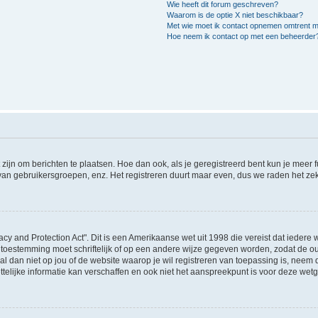
Wie heeft dit forum geschreven?
Waarom is de optie X niet beschikbaar?
Met wie moet ik contact opnemen omtrent mis
Hoe neem ik contact op met een beheerder
 zijn om berichten te plaatsen. Hoe dan ook, als je geregistreerd bent kun je meer
 van gebruikersgroepen, enz. Het registreren duurt maar even, dus we raden het ze
acy and Protection Act". Dit is een Amerikaanse wet uit 1998 die vereist dat ieder
 toestemming moet schriftelijk of op een andere wijze gegeven worden, zodat de 
et al dan niet op jou of de website waarop je wil registreren van toepassing is, nee
lijke informatie kan verschaffen en ook niet het aanspreekpunt is voor deze wetge