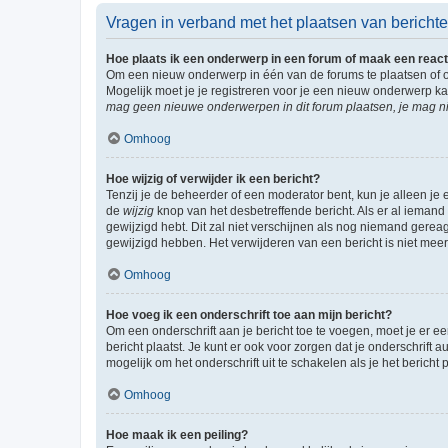
Vragen in verband met het plaatsen van bericht
Hoe plaats ik een onderwerp in een forum of maak een react
Om een nieuw onderwerp in één van de forums te plaatsen of 
Mogelijk moet je je registreren voor je een nieuw onderwerp k
mag geen nieuwe onderwerpen in dit forum plaatsen, je mag ni
Omhoog
Hoe wijzig of verwijder ik een bericht?
Tenzij je de beheerder of een moderator bent, kun je alleen je 
de
wijzig
knop van het desbetreffende bericht. Als er al iemand o
gewijzigd hebt. Dit zal niet verschijnen als nog niemand gere
gewijzigd hebben. Het verwijderen van een bericht is niet mee
Omhoog
Hoe voeg ik een onderschrift toe aan mijn bericht?
Om een onderschrift aan je bericht toe te voegen, moet je er ee
bericht plaatst. Je kunt er ook voor zorgen dat je onderschrift 
mogelijk om het onderschrift uit te schakelen als je het bericht p
Omhoog
Hoe maak ik een peiling?