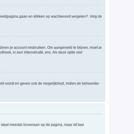
anmeldpagina gaan en klikken op
wachtwoord vergeten?
. Volg de
nderen je account misbruiken. Om aangemeld te blijven, moet je
theek, in een internetcafé, enz. Als deze optie niet
eld wordt en geven ook de mogelijkheid, indien de beheerder
e staat meestal bovenaan op de pagina, maar dit kan