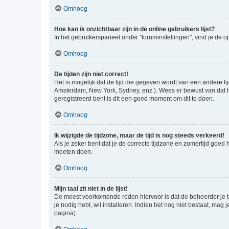
Omhoog
Hoe kan ik onzichtbaar zijn in de online gebruikers lijst?
In het gebruikerspaneel onder "foruminstellingen", vind je de o
Omhoog
De tijden zijn niet correct!
Het is mogelijk dat de tijd die gegeven wordt van een andere ti
Amsterdam, New York, Sydney, enz.). Wees er bewust van dat he
geregistreerd bent is dit een goed moment om dit te doen.
Omhoog
Ik wijzigde de tijdzone, maar de tijd is nog steeds verkeerd!
Als je zeker bent dat je de correcte tijdzone en zomertijd goed
moeten doen.
Omhoog
Mijn taal zit niet in de lijst!
De meest voorkomende reden hiervoor is dat de beheerder je taal 
je nodig hebt, wil installeren. Indien het nog niet bestaat, m
pagina).