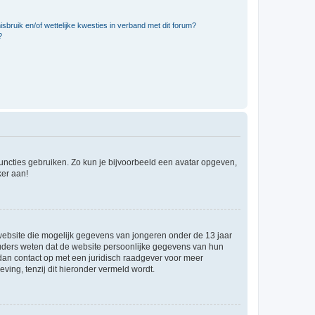
bruik en/of wettelijke kwesties in verband met dit forum?
?
 functies gebruiken. Zo kun je bijvoorbeeld een avatar opgeven,
ker aan!
e website die mogelijk gegevens van jongeren onder de 13 jaar
ouders weten dat de website persoonlijke gegevens van hun
m dan contact op met een juridisch raadgever voor meer
ving, tenzij dit hieronder vermeld wordt.