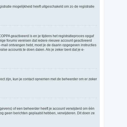
stratie mogelijkheid heeft uitgeschakeld om zo de registratie
OPPA geactiveerd is en je tijdens het registratieproces opgaf
ommige forums vereisen dat iedere nieuwe account geactiveerd
 e-mail ontvangen hebt, moet je de daarin opgegeven instructies
lse accounts te doen dalen. Als je zeker bent dat je e-
rect zijn, kun je contact opnemen met de beheerder om er zeker
egevens) of een beheerder heeft je account verwijderd om één
e nog geen berichten geplaatst hebben, verwijderen. Dit doen ze