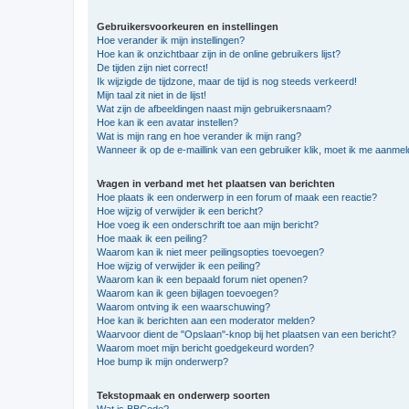
Gebruikersvoorkeuren en instellingen
Hoe verander ik mijn instellingen?
Hoe kan ik onzichtbaar zijn in de online gebruikers lijst?
De tijden zijn niet correct!
Ik wijzigde de tijdzone, maar de tijd is nog steeds verkeerd!
Mijn taal zit niet in de lijst!
Wat zijn de afbeeldingen naast mijn gebruikersnaam?
Hoe kan ik een avatar instellen?
Wat is mijn rang en hoe verander ik mijn rang?
Wanneer ik op de e-maillink van een gebruiker klik, moet ik me aanme
Vragen in verband met het plaatsen van berichten
Hoe plaats ik een onderwerp in een forum of maak een reactie?
Hoe wijzig of verwijder ik een bericht?
Hoe voeg ik een onderschrift toe aan mijn bericht?
Hoe maak ik een peiling?
Waarom kan ik niet meer peilingsopties toevoegen?
Hoe wijzig of verwijder ik een peiling?
Waarom kan ik een bepaald forum niet openen?
Waarom kan ik geen bijlagen toevoegen?
Waarom ontving ik een waarschuwing?
Hoe kan ik berichten aan een moderator melden?
Waarvoor dient de "Opslaan"-knop bij het plaatsen van een bericht?
Waarom moet mijn bericht goedgekeurd worden?
Hoe bump ik mijn onderwerp?
Tekstopmaak en onderwerp soorten