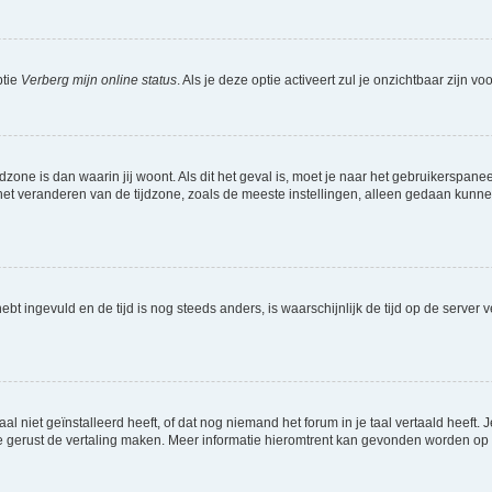
ptie
Verberg mijn online status
. Als je deze optie activeert zul je onzichtbaar zijn 
jdzone is dan waarin jij woont. Als dit het geval is, moet je naar het gebruikerspan
t veranderen van de tijdzone, zoals de meeste instellingen, alleen gedaan kunnen
 hebt ingevuld en de tijd is nog steeds anders, is waarschijnlijk de tijd op de serv
niet geïnstalleerd heeft, of dat nog niemand het forum in je taal vertaald heeft. Je
ag je gerust de vertaling maken. Meer informatie hieromtrent kan gevonden worden o