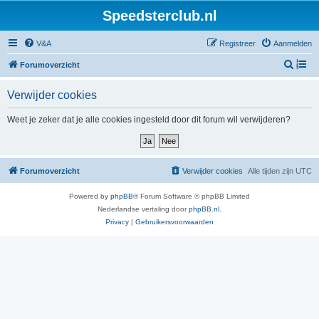
Speedsterclub.nl
V&A
Registreer
Aanmelden
Z
Forumoverzicht
o
Verwijder cookies
e
k
Weet je zeker dat je alle cookies ingesteld door dit forum wil verwijderen?
Forumoverzicht
Verwijder cookies
Alle tijden zijn
UTC
Powered by
phpBB
® Forum Software © phpBB Limited
Nederlandse vertaling door
phpBB.nl
.
Privacy
|
Gebruikersvoorwaarden