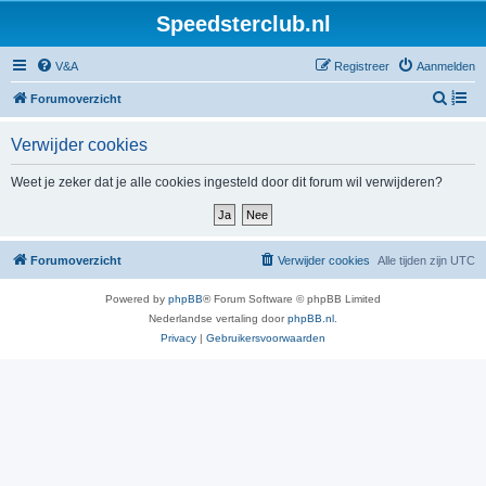
Speedsterclub.nl
V&A
Registreer
Aanmelden
Z
Forumoverzicht
o
Verwijder cookies
e
k
Weet je zeker dat je alle cookies ingesteld door dit forum wil verwijderen?
Forumoverzicht
Verwijder cookies
Alle tijden zijn
UTC
Powered by
phpBB
® Forum Software © phpBB Limited
Nederlandse vertaling door
phpBB.nl
.
Privacy
|
Gebruikersvoorwaarden