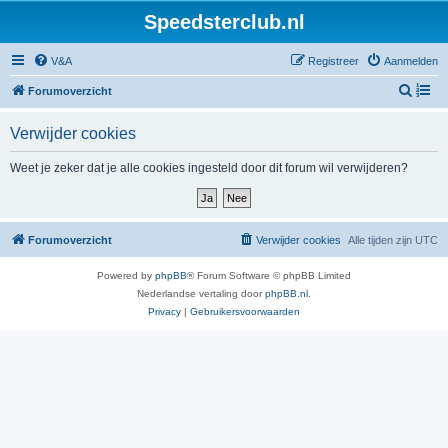
Speedsterclub.nl
V&A
Registreer
Aanmelden
Z
Forumoverzicht
o
Verwijder cookies
e
k
Weet je zeker dat je alle cookies ingesteld door dit forum wil verwijderen?
Forumoverzicht
Verwijder cookies
Alle tijden zijn
UTC
Powered by
phpBB
® Forum Software © phpBB Limited
Nederlandse vertaling door
phpBB.nl
.
Privacy
|
Gebruikersvoorwaarden