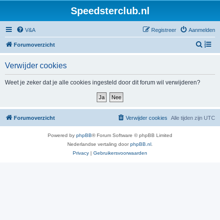
Speedsterclub.nl
V&A
Registreer
Aanmelden
Z
Forumoverzicht
o
Verwijder cookies
e
k
Weet je zeker dat je alle cookies ingesteld door dit forum wil verwijderen?
Forumoverzicht
Verwijder cookies
Alle tijden zijn
UTC
Powered by
phpBB
® Forum Software © phpBB Limited
Nederlandse vertaling door
phpBB.nl
.
Privacy
|
Gebruikersvoorwaarden