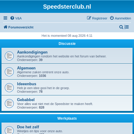
Speedsterclub.nl
V&A
Registreer
Aanmelden
Z
Forumoverzicht
o
Het is momenteel 08 aug 2026 4:11
e
Discussie
k
Aankondigingen
Aankondigingen rondom het website en het forum van beheer.
Onderwerpen:
39
Algemeen
Algemene zaken omtrent onze auto.
Onderwerpen:
1036
Ideeenbus
Heb je een idee gooi het in de groep.
Onderwerpen:
78
Gebabbel
Voor alles wat niet met de Speedster te maken heeft.
Onderwerpen:
828
Werkplaats
Doe het zelf
Weetjes en tips voor onze auto.