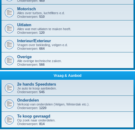
Onderwerpen:
469
Motorisch
Alles over turbos, luchtfilters e.d.
Onderwerpen:
510
Uitlaten
Alles wat met uitlaten te maken heeft.
Onderwerpen:
120
Interieur/Exterieur
Vragen over bekleding, velgen e.d.
Onderwerpen:
664
Overige
Alle overige technische zaken.
Onderwerpen:
566
Vraag & Aanbod
2e hands Speedsters
Je auto te koop aanbieden.
Onderwerpen:
545
Onderdelen
Verkoop van onderdelen (Velgen, Winterdak etc.).
Onderwerpen:
1220
Te koop gevraagd
Op zoek naar onderdelen.
Onderwerpen:
814