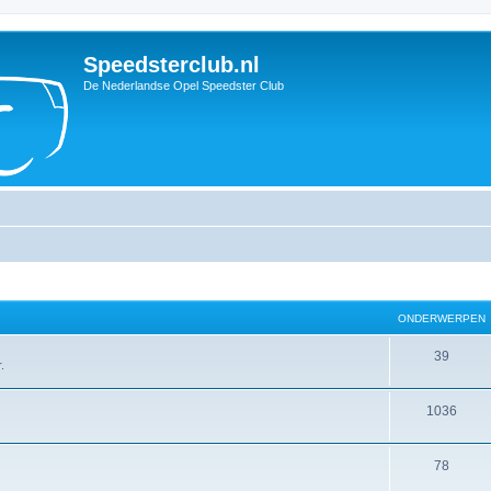
Speedsterclub.nl
De Nederlandse Opel Speedster Club
ONDERWERPEN
O
39
.
n
O
1036
d
n
e
O
78
d
r