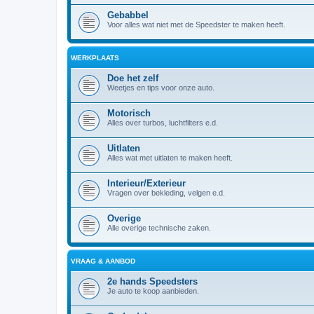
Gebabbel
Voor alles wat niet met de Speedster te maken heeft.
WERKPLAATS
Doe het zelf
Weetjes en tips voor onze auto.
Motorisch
Alles over turbos, luchtfilters e.d.
Uitlaten
Alles wat met uitlaten te maken heeft.
Interieur/Exterieur
Vragen over bekleding, velgen e.d.
Overige
Alle overige technische zaken.
VRAAG & AANBOD
2e hands Speedsters
Je auto te koop aanbieden.