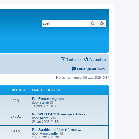
Zoek
Uitgebreid zoeken
Registreer
Aanmelden
Extra Quick links
Het is momenteel 06 aug 2026 9:54
BERICHTEN
LAATSTE BERICHT
L
Re: Forum migratie
B
220
a
B
door
stefan
a
e
11 mei 2021 8:56
e
t
k
s
i
L
Re: WALLPAPER van speedster c…
B
17631
r
t
j
a
B
door
André R
e
k
a
e
21 jan 2026 21:55
e
i
b
l
t
k
e
a
s
i
L
Re: Spuitbus of lakstift met …
B
1652
r
r
a
c
t
j
a
B
door
RaoulLauffer
i
t
e
k
a
e
10 feb 2017 15:38