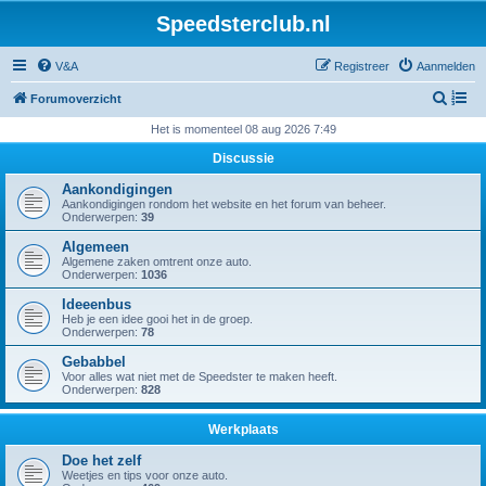
Speedsterclub.nl
V&A
Registreer
Aanmelden
Z
Forumoverzicht
o
Het is momenteel 08 aug 2026 7:49
e
Discussie
k
Aankondigingen
Aankondigingen rondom het website en het forum van beheer.
Onderwerpen:
39
Algemeen
Algemene zaken omtrent onze auto.
Onderwerpen:
1036
Ideeenbus
Heb je een idee gooi het in de groep.
Onderwerpen:
78
Gebabbel
Voor alles wat niet met de Speedster te maken heeft.
Onderwerpen:
828
Werkplaats
Doe het zelf
Weetjes en tips voor onze auto.