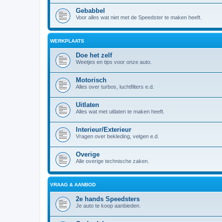
Gebabbel
Voor alles wat niet met de Speedster te maken heeft.
WERKPLAATS
Doe het zelf
Weetjes en tips voor onze auto.
Motorisch
Alles over turbos, luchtfilters e.d.
Uitlaten
Alles wat met uitlaten te maken heeft.
Interieur/Exterieur
Vragen over bekleding, velgen e.d.
Overige
Alle overige technische zaken.
VRAAG & AANBOD
2e hands Speedsters
Je auto te koop aanbieden.