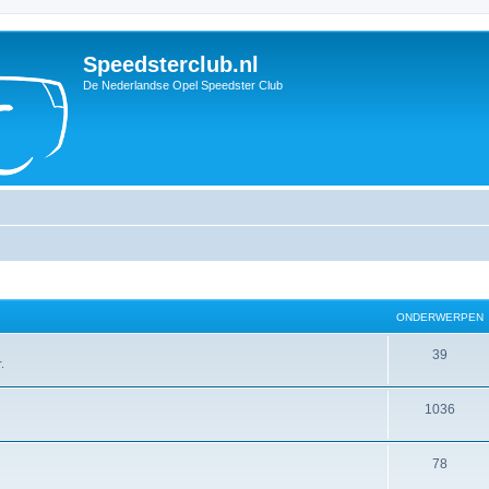
Speedsterclub.nl
De Nederlandse Opel Speedster Club
ONDERWERPEN
O
39
.
n
O
1036
d
n
e
O
78
d
r