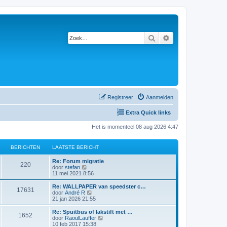
Zoek
Uitgebreid zoeken
Registreer
Aanmelden
Extra Quick links
Het is momenteel 08 aug 2026 4:47
BERICHTEN
LAATSTE BERICHT
L
Re: Forum migratie
B
220
a
B
door
stefan
a
e
11 mei 2021 8:56
e
t
k
s
i
L
Re: WALLPAPER van speedster c…
B
17631
r
t
j
a
B
door
André R
e
k
a
e
21 jan 2026 21:55
e
i
b
l
t
k
e
a
s
i
L
Re: Spuitbus of lakstift met …
B
1652
r
r
a
c
t
j
a
B
door
RaoulLauffer
i
t
e
k
a
e
10 feb 2017 15:38