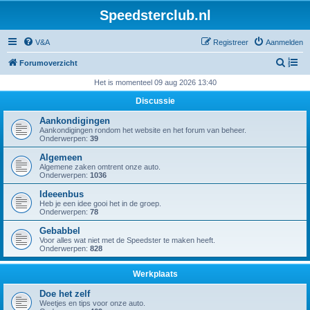
Speedsterclub.nl
V&A
Registreer
Aanmelden
Z
Forumoverzicht
o
Het is momenteel 09 aug 2026 13:40
e
Discussie
k
Aankondigingen
Aankondigingen rondom het website en het forum van beheer.
Onderwerpen:
39
Algemeen
Algemene zaken omtrent onze auto.
Onderwerpen:
1036
Ideeenbus
Heb je een idee gooi het in de groep.
Onderwerpen:
78
Gebabbel
Voor alles wat niet met de Speedster te maken heeft.
Onderwerpen:
828
Werkplaats
Doe het zelf
Weetjes en tips voor onze auto.