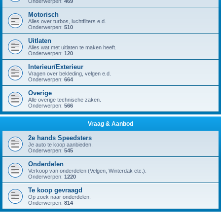
Onderwerpen:
469
Motorisch
Alles over turbos, luchtfilters e.d.
Onderwerpen:
510
Uitlaten
Alles wat met uitlaten te maken heeft.
Onderwerpen:
120
Interieur/Exterieur
Vragen over bekleding, velgen e.d.
Onderwerpen:
664
Overige
Alle overige technische zaken.
Onderwerpen:
566
Vraag & Aanbod
2e hands Speedsters
Je auto te koop aanbieden.
Onderwerpen:
545
Onderdelen
Verkoop van onderdelen (Velgen, Winterdak etc.).
Onderwerpen:
1220
Te koop gevraagd
Op zoek naar onderdelen.
Onderwerpen:
814