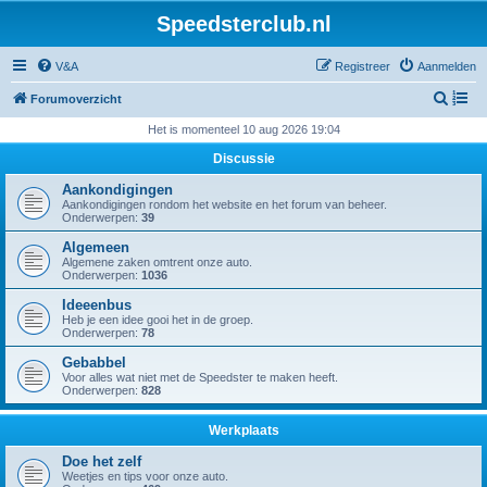
Speedsterclub.nl
V&A
Registreer
Aanmelden
Z
Forumoverzicht
o
Het is momenteel 10 aug 2026 19:04
e
Discussie
k
Aankondigingen
Aankondigingen rondom het website en het forum van beheer.
Onderwerpen:
39
Algemeen
Algemene zaken omtrent onze auto.
Onderwerpen:
1036
Ideeenbus
Heb je een idee gooi het in de groep.
Onderwerpen:
78
Gebabbel
Voor alles wat niet met de Speedster te maken heeft.
Onderwerpen:
828
Werkplaats
Doe het zelf
Weetjes en tips voor onze auto.