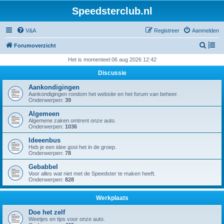
Speedsterclub.nl
V&A
Registreer
Aanmelden
Z
Forumoverzicht
o
Het is momenteel 06 aug 2026 12:42
e
Discussie
k
Aankondigingen
Aankondigingen rondom het website en het forum van beheer.
Onderwerpen:
39
Algemeen
Algemene zaken omtrent onze auto.
Onderwerpen:
1036
Ideeenbus
Heb je een idee gooi het in de groep.
Onderwerpen:
78
Gebabbel
Voor alles wat niet met de Speedster te maken heeft.
Onderwerpen:
828
Werkplaats
Doe het zelf
Weetjes en tips voor onze auto.