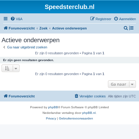
Speedsterclub.nl
V&A
Registreer
Aanmelden
Z
Forumoverzicht
Zoek
Actieve onderwerpen
o
Actieve onderwerpen
e
Ga naar uitgebreid zoeken
k
Er zijn 0 resultaten gevonden • Pagina
1
van
1
Er zijn geen resultaten gevonden.
Er zijn 0 resultaten gevonden • Pagina
1
van
1
Ga naar
Forumoverzicht
Verwijder cookies
Alle tijden zijn
UTC
Powered by
phpBB
® Forum Software © phpBB Limited
Nederlandse vertaling door
phpBB.nl
.
Privacy
|
Gebruikersvoorwaarden