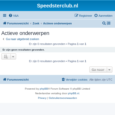
Speedsterclub.nl
V&A
Registreer
Aanmelden
Z
Forumoverzicht
Zoek
Actieve onderwerpen
o
Actieve onderwerpen
e
Ga naar uitgebreid zoeken
k
Er zijn 0 resultaten gevonden • Pagina
1
van
1
Er zijn geen resultaten gevonden.
Er zijn 0 resultaten gevonden • Pagina
1
van
1
Ga naar
Forumoverzicht
Verwijder cookies
Alle tijden zijn
UTC
Powered by
phpBB
® Forum Software © phpBB Limited
Nederlandse vertaling door
phpBB.nl
.
Privacy
|
Gebruikersvoorwaarden