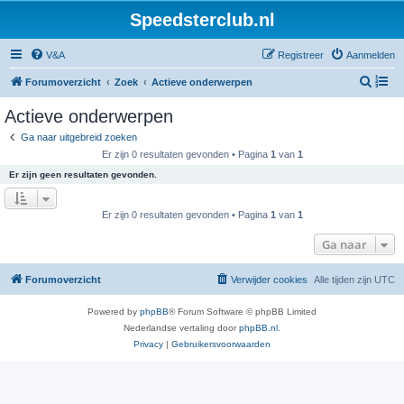
Speedsterclub.nl
V&A
Registreer
Aanmelden
Z
Forumoverzicht
Zoek
Actieve onderwerpen
o
Actieve onderwerpen
e
Ga naar uitgebreid zoeken
k
Er zijn 0 resultaten gevonden • Pagina
1
van
1
Er zijn geen resultaten gevonden.
Er zijn 0 resultaten gevonden • Pagina
1
van
1
Ga naar
Forumoverzicht
Verwijder cookies
Alle tijden zijn
UTC
Powered by
phpBB
® Forum Software © phpBB Limited
Nederlandse vertaling door
phpBB.nl
.
Privacy
|
Gebruikersvoorwaarden