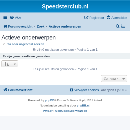
Speedsterclub.nl
V&A
Registreer
Aanmelden
Z
Forumoverzicht
Zoek
Actieve onderwerpen
o
Actieve onderwerpen
e
Ga naar uitgebreid zoeken
k
Er zijn 0 resultaten gevonden • Pagina
1
van
1
Er zijn geen resultaten gevonden.
Er zijn 0 resultaten gevonden • Pagina
1
van
1
Ga naar
Forumoverzicht
Verwijder cookies
Alle tijden zijn
UTC
Powered by
phpBB
® Forum Software © phpBB Limited
Nederlandse vertaling door
phpBB.nl
.
Privacy
|
Gebruikersvoorwaarden