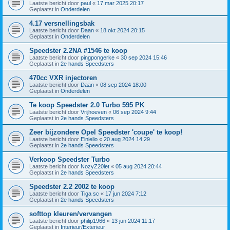
Laatste bericht door
paul
«
17 mar 2025 20:17
Geplaatst in
Onderdelen
4.17 versnellingsbak
Laatste bericht door
Daan
«
18 okt 2024 20:15
Geplaatst in
Onderdelen
Speedster 2.2NA #1546 te koop
Laatste bericht door
pingpongerke
«
30 sep 2024 15:46
Geplaatst in
2e hands Speedsters
470cc VXR injectoren
Laatste bericht door
Daan
«
08 sep 2024 18:00
Geplaatst in
Onderdelen
Te koop Speedster 2.0 Turbo 595 PK
Laatste bericht door
Vrijhoeven
«
06 sep 2024 9:44
Geplaatst in
2e hands Speedsters
Zeer bijzondere Opel Speedster 'coupe' te koop!
Laatste bericht door
Elnielio
«
20 aug 2024 14:29
Geplaatst in
2e hands Speedsters
Verkoop Speedster Turbo
Laatste bericht door
NozyZ20let
«
05 aug 2024 20:44
Geplaatst in
2e hands Speedsters
Speedster 2.2 2002 te koop
Laatste bericht door
Tiga sc
«
17 jun 2024 7:12
Geplaatst in
2e hands Speedsters
softtop kleuren/vervangen
Laatste bericht door
philip1966
«
13 jun 2024 11:17
Geplaatst in
Interieur/Exterieur