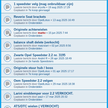
1 speedster velg (mag onbruikbaar zijn)
Laatste bericht door
eryofa
«
19 aug 2025 17:29
Geplaatst in
Te koop gevraagd
Reverie Seat brackets
Laatste bericht door
OpelLotus
«
13 aug 2025 16:49
Geplaatst in
Onderdelen
Originele achterwielen
Laatste bericht door
markv
«
15 jun 2025 7:44
Geplaatst in
Onderdelen
balance shaft delete (verkocht)
Laatste bericht door
matzwart
«
02 jun 2025 8:56
Geplaatst in
Onderdelen
Zwarte Opel Speedster 2.2 nr. 3195
Laatste bericht door
André R
«
28 apr 2025 18:49
Geplaatst in
2e hands Speedsters
Originele stuur hub / boss
Laatste bericht door
OpelLotus
«
01 apr 2025 17:17
Geplaatst in
Te koop gevraagd
Oem Speedster 2.2 velgen
Laatste bericht door
OpelLotus
«
29 mar 2025 18:38
Geplaatst in
Onderdelen
Larini einddemper voor 2.2 VERKOCHT.
Laatste bericht door
paul
«
17 mar 2025 20:32
Geplaatst in
Onderdelen
ATS/DTC wielen ( VERKOCHT)