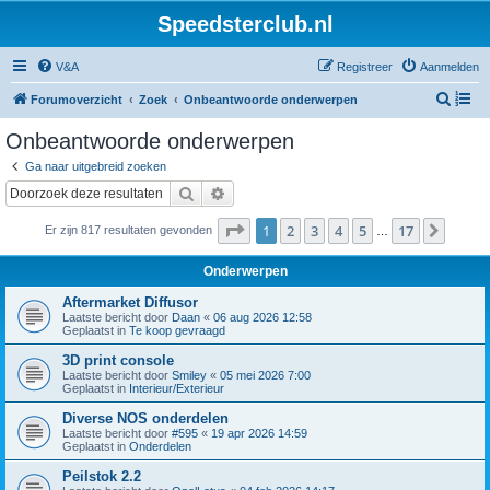
Speedsterclub.nl
V&A
Registreer
Aanmelden
Z
Forumoverzicht
Zoek
Onbeantwoorde onderwerpen
o
Onbeantwoorde onderwerpen
e
Ga naar uitgebreid zoeken
k
Zoek
Uitgebreid zoeken
Pagina
1
van
17
1
2
3
4
5
17
Volge
Er zijn 817 resultaten gevonden
…
Onderwerpen
Aftermarket Diffusor
Laatste bericht door
Daan
«
06 aug 2026 12:58
Geplaatst in
Te koop gevraagd
3D print console
Laatste bericht door
Smiley
«
05 mei 2026 7:00
Geplaatst in
Interieur/Exterieur
Diverse NOS onderdelen
Laatste bericht door
#595
«
19 apr 2026 14:59
Geplaatst in
Onderdelen
Peilstok 2.2