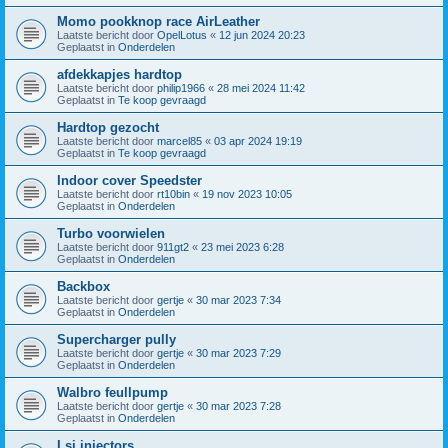
Momo pookknop race AirLeather
Laatste bericht door
OpelLotus
«
12 jun 2024 20:23
Geplaatst in
Onderdelen
afdekkapjes hardtop
Laatste bericht door
philip1966
«
28 mei 2024 11:42
Geplaatst in
Te koop gevraagd
Hardtop gezocht
Laatste bericht door
marcel85
«
03 apr 2024 19:19
Geplaatst in
Te koop gevraagd
Indoor cover Speedster
Laatste bericht door
rt10bin
«
19 nov 2023 10:05
Geplaatst in
Onderdelen
Turbo voorwielen
Laatste bericht door
911gt2
«
23 mei 2023 6:28
Geplaatst in
Onderdelen
Backbox
Laatste bericht door
gertje
«
30 mar 2023 7:34
Geplaatst in
Onderdelen
Supercharger pully
Laatste bericht door
gertje
«
30 mar 2023 7:29
Geplaatst in
Onderdelen
Walbro feullpump
Laatste bericht door
gertje
«
30 mar 2023 7:28
Geplaatst in
Onderdelen
Lsj injectors