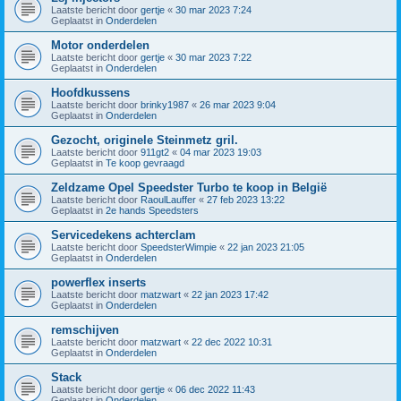
Laatste bericht door
gertje
«
30 mar 2023 7:24
Geplaatst in
Onderdelen
Motor onderdelen
Laatste bericht door
gertje
«
30 mar 2023 7:22
Geplaatst in
Onderdelen
Hoofdkussens
Laatste bericht door
brinky1987
«
26 mar 2023 9:04
Geplaatst in
Onderdelen
Gezocht, originele Steinmetz gril.
Laatste bericht door
911gt2
«
04 mar 2023 19:03
Geplaatst in
Te koop gevraagd
Zeldzame Opel Speedster Turbo te koop in België
Laatste bericht door
RaoulLauffer
«
27 feb 2023 13:22
Geplaatst in
2e hands Speedsters
Servicedekens achterclam
Laatste bericht door
SpeedsterWimpie
«
22 jan 2023 21:05
Geplaatst in
Onderdelen
powerflex inserts
Laatste bericht door
matzwart
«
22 jan 2023 17:42
Geplaatst in
Onderdelen
remschijven
Laatste bericht door
matzwart
«
22 dec 2022 10:31
Geplaatst in
Onderdelen
Stack
Laatste bericht door
gertje
«
06 dec 2022 11:43
Geplaatst in
Onderdelen