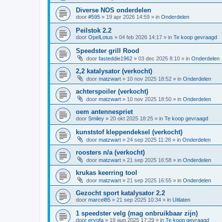
Diverse NOS onderdelen
door
#595
»
19 apr 2026 14:59
» in
Onderdelen
Peilstok 2.2
door
OpelLotus
»
04 feb 2026 14:17
» in
Te koop gevraagd
Speedster grill Rood
door
fasteddie1962
»
03 dec 2025 8:10
» in
Onderdelen
2,2 katalysator (verkocht)
door
matzwart
»
10 nov 2025 18:52
» in
Onderdelen
achterspoiler (verkocht)
door
matzwart
»
10 nov 2025 18:50
» in
Onderdelen
oem antennespriet
door
Smiley
»
20 okt 2025 18:25
» in
Te koop gevraagd
kunststof kleppendeksel (verkocht)
door
matzwart
»
24 sep 2025 11:28
» in
Onderdelen
roosters n/a (verkocht)
door
matzwart
»
21 sep 2025 16:58
» in
Onderdelen
krukas keerring tool
door
matzwart
»
21 sep 2025 16:55
» in
Onderdelen
Gezocht sport katalysator 2.2
door
marcel85
»
21 sep 2025 10:34
» in
Uitlaten
1 speedster velg (mag onbruikbaar zijn)
door
eryofa
»
19 aug 2025 17:29
» in
Te koop gevraagd