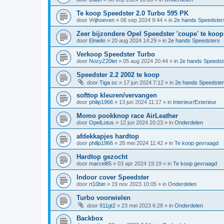
Te koop Speedster 2.0 Turbo 595 PK
door
Vrijhoeven
»
06 sep 2024 9:44
» in
2e hands Speedster
Zeer bijzondere Opel Speedster 'coupe' te koop
door
Elnielio
»
20 aug 2024 14:29
» in
2e hands Speedsters
Verkoop Speedster Turbo
door
NozyZ20let
»
05 aug 2024 20:44
» in
2e hands Speedst
Speedster 2.2 2002 te koop
door
Tiga sc
»
17 jun 2024 7:12
» in
2e hands Speedste
softtop kleuren/vervangen
door
philip1966
»
13 jun 2024 11:17
» in
Interieur/Exterieur
Momo pookknop race AirLeather
door
OpelLotus
»
12 jun 2024 20:23
» in
Onderdelen
afdekkapjes hardtop
door
philip1966
»
28 mei 2024 11:42
» in
Te koop gevraagd
Hardtop gezocht
door
marcel85
»
03 apr 2024 19:19
» in
Te koop gevraagd
Indoor cover Speedster
door
rt10bin
»
19 nov 2023 10:05
» in
Onderdelen
Turbo voorwielen
door
911gt2
»
23 mei 2023 6:28
» in
Onderdelen
Backbox