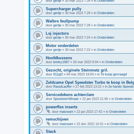
door
gertje
»
30 mar 2023 7:34
» in
Onderdelen
Supercharger pully
door
gertje
»
30 mar 2023 7:29
» in
Onderdelen
Walbro feullpump
door
gertje
»
30 mar 2023 7:28
» in
Onderdelen
Lsj injectors
door
gertje
»
30 mar 2023 7:24
» in
Onderdelen
Motor onderdelen
door
gertje
»
30 mar 2023 7:22
» in
Onderdelen
Hoofdkussens
door
brinky1987
»
26 mar 2023 9:04
» in
Onderdelen
Gezocht, originele Steinmetz gril.
door
911gt2
»
04 mar 2023 19:03
» in
Te koop gevraagd
Zeldzame Opel Speedster Turbo te koop in Belg
door
RaoulLauffer
»
27 feb 2023 13:22
» in
2e hands Speeds
Servicedekens achterclam
door
SpeedsterWimpie
»
22 jan 2023 21:05
» in
Onderdelen
powerflex inserts
door
matzwart
»
22 jan 2023 17:42
» in
Onderdelen
remschijven
door
matzwart
»
22 dec 2022 10:31
» in
Onderdelen
Stack