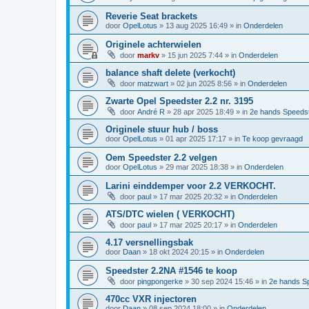
Reverie Seat brackets
door
OpelLotus
»
13 aug 2025 16:49
» in
Onderdelen
Originele achterwielen
door
markv
»
15 jun 2025 7:44
» in
Onderdelen
balance shaft delete (verkocht)
door
matzwart
»
02 jun 2025 8:56
» in
Onderdelen
Zwarte Opel Speedster 2.2 nr. 3195
door
André R
»
28 apr 2025 18:49
» in
2e hands Speeds
Originele stuur hub / boss
door
OpelLotus
»
01 apr 2025 17:17
» in
Te koop gevraagd
Oem Speedster 2.2 velgen
door
OpelLotus
»
29 mar 2025 18:38
» in
Onderdelen
Larini einddemper voor 2.2 VERKOCHT.
door
paul
»
17 mar 2025 20:32
» in
Onderdelen
ATS/DTC wielen ( VERKOCHT)
door
paul
»
17 mar 2025 20:17
» in
Onderdelen
4.17 versnellingsbak
door
Daan
»
18 okt 2024 20:15
» in
Onderdelen
Speedster 2.2NA #1546 te koop
door
pingpongerke
»
30 sep 2024 15:46
» in
2e hands S
470cc VXR injectoren
door
Daan
»
08 sep 2024 18:00
» in
Onderdelen