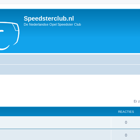
Speedsterclub.nl
De Nederlandse Opel Speedster Club
Er 
REACTIES
R
0
e
R
0
a