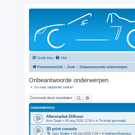
Snelle links
V&A
Forumoverzicht
Zoek
Onbeantwoorde onderwerpen
Onbeantwoorde onderwerpen
Ga naar uitgebreid zoeken
Zoek
Uitgebreid zoeken
ONDERWERPEN
Aftermarket Diffusor
door
Daan
»
06 aug 2026 12:58
» in
Te koop gevraagd
3D print console
door
Smiley
»
05 mei 2026 7:00
» in
Interieur/Exterieur