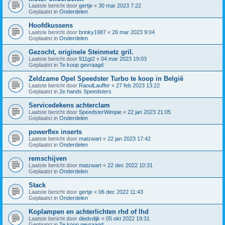
Laatste bericht door
gertje
«
30 mar 2023 7:22
Geplaatst in
Onderdelen
Hoofdkussens
Laatste bericht door
brinky1987
«
26 mar 2023 9:04
Geplaatst in
Onderdelen
Gezocht, originele Steinmetz gril.
Laatste bericht door
911gt2
«
04 mar 2023 19:03
Geplaatst in
Te koop gevraagd
Zeldzame Opel Speedster Turbo te koop in België
Laatste bericht door
RaoulLauffer
«
27 feb 2023 13:22
Geplaatst in
2e hands Speedsters
Servicedekens achterclam
Laatste bericht door
SpeedsterWimpie
«
22 jan 2023 21:05
Geplaatst in
Onderdelen
powerflex inserts
Laatste bericht door
matzwart
«
22 jan 2023 17:42
Geplaatst in
Onderdelen
remschijven
Laatste bericht door
matzwart
«
22 dec 2022 10:31
Geplaatst in
Onderdelen
Stack
Laatste bericht door
gertje
«
06 dec 2022 11:43
Geplaatst in
Onderdelen
Koplampen en achterlichten rhd of lhd
Laatste bericht door
diedvdijk
«
05 okt 2022 19:31
Geplaatst in
Te koop gevraagd