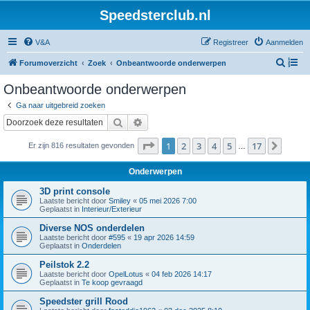
Speedsterclub.nl
V&A
Registreer
Aanmelden
Z
Forumoverzicht
Zoek
Onbeantwoorde onderwerpen
o
Onbeantwoorde onderwerpen
e
Ga naar uitgebreid zoeken
k
Zoek
Uitgebreid zoeken
Pagina
1
van
17
1
2
3
4
5
17
Volge
Er zijn 816 resultaten gevonden
…
Onderwerpen
3D print console
Laatste bericht door
Smiley
«
05 mei 2026 7:00
Geplaatst in
Interieur/Exterieur
Diverse NOS onderdelen
Laatste bericht door
#595
«
19 apr 2026 14:59
Geplaatst in
Onderdelen
Peilstok 2.2
Laatste bericht door
OpelLotus
«
04 feb 2026 14:17
Geplaatst in
Te koop gevraagd
Speedster grill Rood