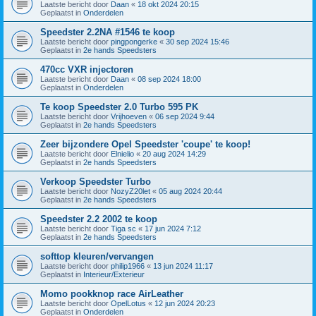
Laatste bericht door
Daan
«
18 okt 2024 20:15
Geplaatst in
Onderdelen
Speedster 2.2NA #1546 te koop
Laatste bericht door
pingpongerke
«
30 sep 2024 15:46
Geplaatst in
2e hands Speedsters
470cc VXR injectoren
Laatste bericht door
Daan
«
08 sep 2024 18:00
Geplaatst in
Onderdelen
Te koop Speedster 2.0 Turbo 595 PK
Laatste bericht door
Vrijhoeven
«
06 sep 2024 9:44
Geplaatst in
2e hands Speedsters
Zeer bijzondere Opel Speedster 'coupe' te koop!
Laatste bericht door
Elnielio
«
20 aug 2024 14:29
Geplaatst in
2e hands Speedsters
Verkoop Speedster Turbo
Laatste bericht door
NozyZ20let
«
05 aug 2024 20:44
Geplaatst in
2e hands Speedsters
Speedster 2.2 2002 te koop
Laatste bericht door
Tiga sc
«
17 jun 2024 7:12
Geplaatst in
2e hands Speedsters
softtop kleuren/vervangen
Laatste bericht door
philip1966
«
13 jun 2024 11:17
Geplaatst in
Interieur/Exterieur
Momo pookknop race AirLeather
Laatste bericht door
OpelLotus
«
12 jun 2024 20:23
Geplaatst in
Onderdelen