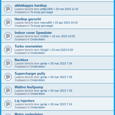
afdekkapjes hardtop
Laatste bericht door
philip1966
«
28 mei 2024 11:42
Geplaatst in
Te koop gevraagd
Hardtop gezocht
Laatste bericht door
marcel85
«
03 apr 2024 19:19
Geplaatst in
Te koop gevraagd
Indoor cover Speedster
Laatste bericht door
rt10bin
«
19 nov 2023 10:05
Geplaatst in
Onderdelen
Turbo voorwielen
Laatste bericht door
911gt2
«
23 mei 2023 6:28
Geplaatst in
Onderdelen
Backbox
Laatste bericht door
gertje
«
30 mar 2023 7:34
Geplaatst in
Onderdelen
Supercharger pully
Laatste bericht door
gertje
«
30 mar 2023 7:29
Geplaatst in
Onderdelen
Walbro feullpump
Laatste bericht door
gertje
«
30 mar 2023 7:28
Geplaatst in
Onderdelen
Lsj injectors
Laatste bericht door
gertje
«
30 mar 2023 7:24
Geplaatst in
Onderdelen
Motor onderdelen