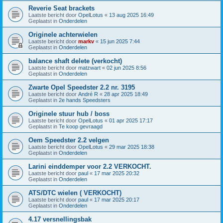
Reverie Seat brackets
Laatste bericht door
OpelLotus
«
13 aug 2025 16:49
Geplaatst in
Onderdelen
Originele achterwielen
Laatste bericht door
markv
«
15 jun 2025 7:44
Geplaatst in
Onderdelen
balance shaft delete (verkocht)
Laatste bericht door
matzwart
«
02 jun 2025 8:56
Geplaatst in
Onderdelen
Zwarte Opel Speedster 2.2 nr. 3195
Laatste bericht door
André R
«
28 apr 2025 18:49
Geplaatst in
2e hands Speedsters
Originele stuur hub / boss
Laatste bericht door
OpelLotus
«
01 apr 2025 17:17
Geplaatst in
Te koop gevraagd
Oem Speedster 2.2 velgen
Laatste bericht door
OpelLotus
«
29 mar 2025 18:38
Geplaatst in
Onderdelen
Larini einddemper voor 2.2 VERKOCHT.
Laatste bericht door
paul
«
17 mar 2025 20:32
Geplaatst in
Onderdelen
ATS/DTC wielen ( VERKOCHT)
Laatste bericht door
paul
«
17 mar 2025 20:17
Geplaatst in
Onderdelen
4.17 versnellingsbak