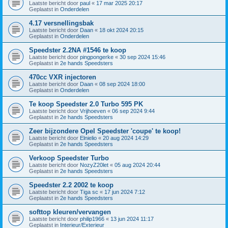
Laatste bericht door
paul
«
17 mar 2025 20:17
Geplaatst in
Onderdelen
4.17 versnellingsbak
Laatste bericht door
Daan
«
18 okt 2024 20:15
Geplaatst in
Onderdelen
Speedster 2.2NA #1546 te koop
Laatste bericht door
pingpongerke
«
30 sep 2024 15:46
Geplaatst in
2e hands Speedsters
470cc VXR injectoren
Laatste bericht door
Daan
«
08 sep 2024 18:00
Geplaatst in
Onderdelen
Te koop Speedster 2.0 Turbo 595 PK
Laatste bericht door
Vrijhoeven
«
06 sep 2024 9:44
Geplaatst in
2e hands Speedsters
Zeer bijzondere Opel Speedster 'coupe' te koop!
Laatste bericht door
Elnielio
«
20 aug 2024 14:29
Geplaatst in
2e hands Speedsters
Verkoop Speedster Turbo
Laatste bericht door
NozyZ20let
«
05 aug 2024 20:44
Geplaatst in
2e hands Speedsters
Speedster 2.2 2002 te koop
Laatste bericht door
Tiga sc
«
17 jun 2024 7:12
Geplaatst in
2e hands Speedsters
softtop kleuren/vervangen
Laatste bericht door
philip1966
«
13 jun 2024 11:17
Geplaatst in
Interieur/Exterieur