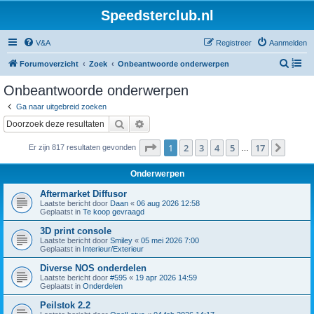
Speedsterclub.nl
V&A
Registreer
Aanmelden
Z
Forumoverzicht
Zoek
Onbeantwoorde onderwerpen
o
Onbeantwoorde onderwerpen
e
Ga naar uitgebreid zoeken
k
Zoek
Uitgebreid zoeken
Pagina
1
van
17
1
2
3
4
5
17
Volge
Er zijn 817 resultaten gevonden
…
Onderwerpen
Aftermarket Diffusor
Laatste bericht door
Daan
«
06 aug 2026 12:58
Geplaatst in
Te koop gevraagd
3D print console
Laatste bericht door
Smiley
«
05 mei 2026 7:00
Geplaatst in
Interieur/Exterieur
Diverse NOS onderdelen
Laatste bericht door
#595
«
19 apr 2026 14:59
Geplaatst in
Onderdelen
Peilstok 2.2