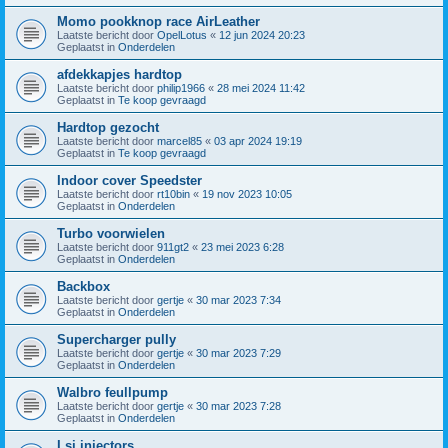
Momo pookknop race AirLeather
Laatste bericht door
OpelLotus
«
12 jun 2024 20:23
Geplaatst in
Onderdelen
afdekkapjes hardtop
Laatste bericht door
philip1966
«
28 mei 2024 11:42
Geplaatst in
Te koop gevraagd
Hardtop gezocht
Laatste bericht door
marcel85
«
03 apr 2024 19:19
Geplaatst in
Te koop gevraagd
Indoor cover Speedster
Laatste bericht door
rt10bin
«
19 nov 2023 10:05
Geplaatst in
Onderdelen
Turbo voorwielen
Laatste bericht door
911gt2
«
23 mei 2023 6:28
Geplaatst in
Onderdelen
Backbox
Laatste bericht door
gertje
«
30 mar 2023 7:34
Geplaatst in
Onderdelen
Supercharger pully
Laatste bericht door
gertje
«
30 mar 2023 7:29
Geplaatst in
Onderdelen
Walbro feullpump
Laatste bericht door
gertje
«
30 mar 2023 7:28
Geplaatst in
Onderdelen
Lsj injectors