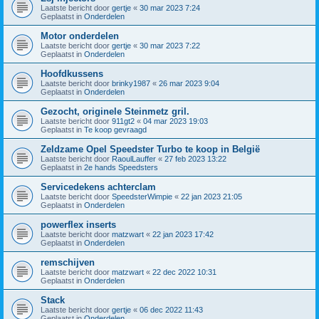
Laatste bericht door
gertje
«
30 mar 2023 7:24
Geplaatst in
Onderdelen
Motor onderdelen
Laatste bericht door
gertje
«
30 mar 2023 7:22
Geplaatst in
Onderdelen
Hoofdkussens
Laatste bericht door
brinky1987
«
26 mar 2023 9:04
Geplaatst in
Onderdelen
Gezocht, originele Steinmetz gril.
Laatste bericht door
911gt2
«
04 mar 2023 19:03
Geplaatst in
Te koop gevraagd
Zeldzame Opel Speedster Turbo te koop in België
Laatste bericht door
RaoulLauffer
«
27 feb 2023 13:22
Geplaatst in
2e hands Speedsters
Servicedekens achterclam
Laatste bericht door
SpeedsterWimpie
«
22 jan 2023 21:05
Geplaatst in
Onderdelen
powerflex inserts
Laatste bericht door
matzwart
«
22 jan 2023 17:42
Geplaatst in
Onderdelen
remschijven
Laatste bericht door
matzwart
«
22 dec 2022 10:31
Geplaatst in
Onderdelen
Stack
Laatste bericht door
gertje
«
06 dec 2022 11:43
Geplaatst in
Onderdelen