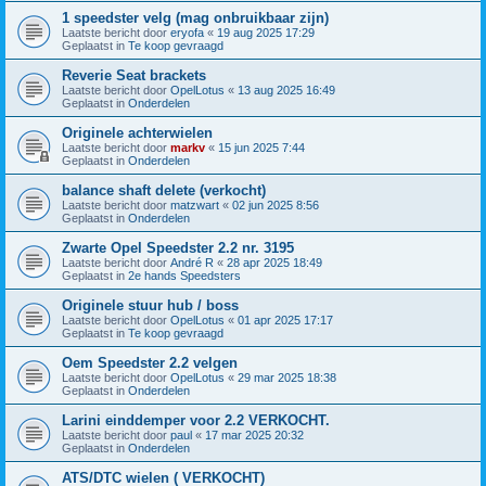
1 speedster velg (mag onbruikbaar zijn)
Laatste bericht door
eryofa
«
19 aug 2025 17:29
Geplaatst in
Te koop gevraagd
Reverie Seat brackets
Laatste bericht door
OpelLotus
«
13 aug 2025 16:49
Geplaatst in
Onderdelen
Originele achterwielen
Laatste bericht door
markv
«
15 jun 2025 7:44
Geplaatst in
Onderdelen
balance shaft delete (verkocht)
Laatste bericht door
matzwart
«
02 jun 2025 8:56
Geplaatst in
Onderdelen
Zwarte Opel Speedster 2.2 nr. 3195
Laatste bericht door
André R
«
28 apr 2025 18:49
Geplaatst in
2e hands Speedsters
Originele stuur hub / boss
Laatste bericht door
OpelLotus
«
01 apr 2025 17:17
Geplaatst in
Te koop gevraagd
Oem Speedster 2.2 velgen
Laatste bericht door
OpelLotus
«
29 mar 2025 18:38
Geplaatst in
Onderdelen
Larini einddemper voor 2.2 VERKOCHT.
Laatste bericht door
paul
«
17 mar 2025 20:32
Geplaatst in
Onderdelen
ATS/DTC wielen ( VERKOCHT)