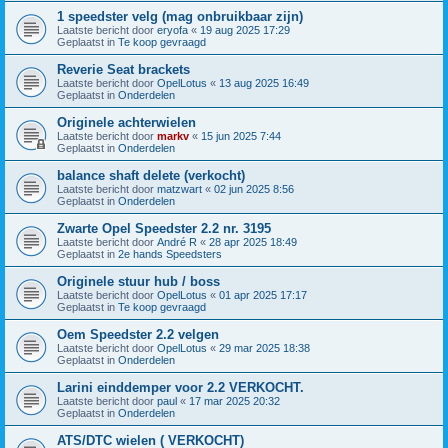
1 speedster velg (mag onbruikbaar zijn)
Laatste bericht door
eryofa
«
19 aug 2025 17:29
Geplaatst in
Te koop gevraagd
Reverie Seat brackets
Laatste bericht door
OpelLotus
«
13 aug 2025 16:49
Geplaatst in
Onderdelen
Originele achterwielen
Laatste bericht door
markv
«
15 jun 2025 7:44
Geplaatst in
Onderdelen
balance shaft delete (verkocht)
Laatste bericht door
matzwart
«
02 jun 2025 8:56
Geplaatst in
Onderdelen
Zwarte Opel Speedster 2.2 nr. 3195
Laatste bericht door
André R
«
28 apr 2025 18:49
Geplaatst in
2e hands Speedsters
Originele stuur hub / boss
Laatste bericht door
OpelLotus
«
01 apr 2025 17:17
Geplaatst in
Te koop gevraagd
Oem Speedster 2.2 velgen
Laatste bericht door
OpelLotus
«
29 mar 2025 18:38
Geplaatst in
Onderdelen
Larini einddemper voor 2.2 VERKOCHT.
Laatste bericht door
paul
«
17 mar 2025 20:32
Geplaatst in
Onderdelen
ATS/DTC wielen ( VERKOCHT)