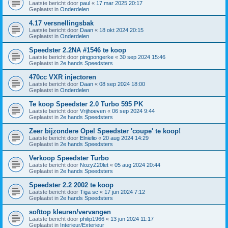
Laatste bericht door
paul
«
17 mar 2025 20:17
Geplaatst in
Onderdelen
4.17 versnellingsbak
Laatste bericht door
Daan
«
18 okt 2024 20:15
Geplaatst in
Onderdelen
Speedster 2.2NA #1546 te koop
Laatste bericht door
pingpongerke
«
30 sep 2024 15:46
Geplaatst in
2e hands Speedsters
470cc VXR injectoren
Laatste bericht door
Daan
«
08 sep 2024 18:00
Geplaatst in
Onderdelen
Te koop Speedster 2.0 Turbo 595 PK
Laatste bericht door
Vrijhoeven
«
06 sep 2024 9:44
Geplaatst in
2e hands Speedsters
Zeer bijzondere Opel Speedster 'coupe' te koop!
Laatste bericht door
Elnielio
«
20 aug 2024 14:29
Geplaatst in
2e hands Speedsters
Verkoop Speedster Turbo
Laatste bericht door
NozyZ20let
«
05 aug 2024 20:44
Geplaatst in
2e hands Speedsters
Speedster 2.2 2002 te koop
Laatste bericht door
Tiga sc
«
17 jun 2024 7:12
Geplaatst in
2e hands Speedsters
softtop kleuren/vervangen
Laatste bericht door
philip1966
«
13 jun 2024 11:17
Geplaatst in
Interieur/Exterieur