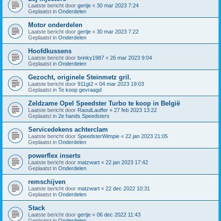
Laatste bericht door
gertje
«
30 mar 2023 7:24
Geplaatst in
Onderdelen
Motor onderdelen
Laatste bericht door
gertje
«
30 mar 2023 7:22
Geplaatst in
Onderdelen
Hoofdkussens
Laatste bericht door
brinky1987
«
26 mar 2023 9:04
Geplaatst in
Onderdelen
Gezocht, originele Steinmetz gril.
Laatste bericht door
911gt2
«
04 mar 2023 19:03
Geplaatst in
Te koop gevraagd
Zeldzame Opel Speedster Turbo te koop in België
Laatste bericht door
RaoulLauffer
«
27 feb 2023 13:22
Geplaatst in
2e hands Speedsters
Servicedekens achterclam
Laatste bericht door
SpeedsterWimpie
«
22 jan 2023 21:05
Geplaatst in
Onderdelen
powerflex inserts
Laatste bericht door
matzwart
«
22 jan 2023 17:42
Geplaatst in
Onderdelen
remschijven
Laatste bericht door
matzwart
«
22 dec 2022 10:31
Geplaatst in
Onderdelen
Stack
Laatste bericht door
gertje
«
06 dec 2022 11:43
Geplaatst in
Onderdelen