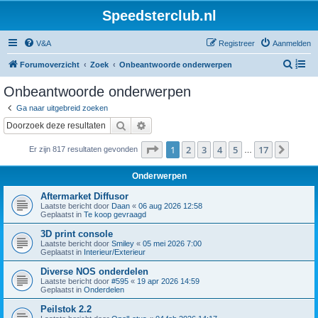
Speedsterclub.nl
V&A
Registreer
Aanmelden
Z
Forumoverzicht
Zoek
Onbeantwoorde onderwerpen
o
Onbeantwoorde onderwerpen
e
Ga naar uitgebreid zoeken
k
Zoek
Uitgebreid zoeken
Pagina
1
van
17
1
2
3
4
5
17
Volge
Er zijn 817 resultaten gevonden
…
Onderwerpen
Aftermarket Diffusor
Laatste bericht door
Daan
«
06 aug 2026 12:58
Geplaatst in
Te koop gevraagd
3D print console
Laatste bericht door
Smiley
«
05 mei 2026 7:00
Geplaatst in
Interieur/Exterieur
Diverse NOS onderdelen
Laatste bericht door
#595
«
19 apr 2026 14:59
Geplaatst in
Onderdelen
Peilstok 2.2