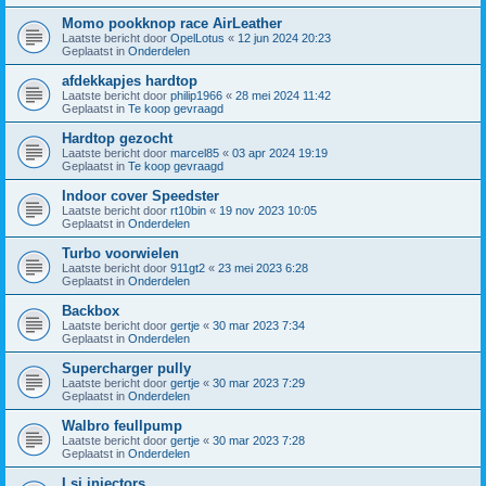
Momo pookknop race AirLeather
Laatste bericht door
OpelLotus
«
12 jun 2024 20:23
Geplaatst in
Onderdelen
afdekkapjes hardtop
Laatste bericht door
philip1966
«
28 mei 2024 11:42
Geplaatst in
Te koop gevraagd
Hardtop gezocht
Laatste bericht door
marcel85
«
03 apr 2024 19:19
Geplaatst in
Te koop gevraagd
Indoor cover Speedster
Laatste bericht door
rt10bin
«
19 nov 2023 10:05
Geplaatst in
Onderdelen
Turbo voorwielen
Laatste bericht door
911gt2
«
23 mei 2023 6:28
Geplaatst in
Onderdelen
Backbox
Laatste bericht door
gertje
«
30 mar 2023 7:34
Geplaatst in
Onderdelen
Supercharger pully
Laatste bericht door
gertje
«
30 mar 2023 7:29
Geplaatst in
Onderdelen
Walbro feullpump
Laatste bericht door
gertje
«
30 mar 2023 7:28
Geplaatst in
Onderdelen
Lsj injectors