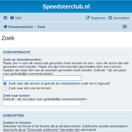
Speedsterclub.nl
V&A
Registreer
Aanmelden
Forumoverzicht
Zoek
Zoek
ZOEKOPDRACHT
Zoek op sleutelwoorden:
Plaats een
+
voor elk woord dat gevonden moet worden en een
-
voor elk woord dat niet
gevonden moet worden. Plaats een lijst met woorden gescheiden door een
|
tussen
haakjes als maar één van de woorden gevonden moet worden. Gebruik * als een joker
voor gedeeltelijke overeenkomsten.
Zoek naar alle termen of gebruik de zoekopdracht zoals het is ingevuld
Zoek naar één van de termen
Zoek naar auteur:
Gebruik * als een joker voor gedeeltelijke overeenkomsten.
ZOEKOPTIES
Zoeken in forums:
Selecteer het forum of de forums die je wil doorzoeken. Subforums worden automatisch
doorzocht als je “Doorzoek subforums“ hieronder niet uitschakelt.