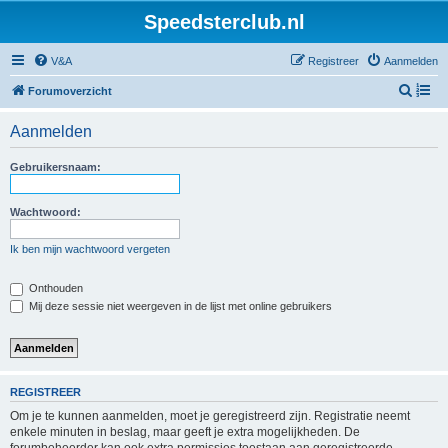
Speedsterclub.nl
V&A
Registreer
Aanmelden
Z
Forumoverzicht
o
Aanmelden
e
k
Gebruikersnaam:
Wachtwoord:
Ik ben mijn wachtwoord vergeten
Onthouden
Mij deze sessie niet weergeven in de lijst met online gebruikers
REGISTREER
Om je te kunnen aanmelden, moet je geregistreerd zijn. Registratie neemt
enkele minuten in beslag, maar geeft je extra mogelijkheden. De
forumbeheerder kan ook extra permissies toestaan aan geregistreerde