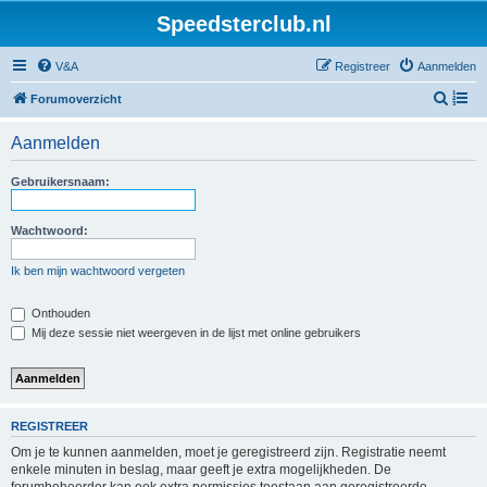
Speedsterclub.nl
V&A
Registreer
Aanmelden
Z
Forumoverzicht
o
Aanmelden
e
k
Gebruikersnaam:
Wachtwoord:
Ik ben mijn wachtwoord vergeten
Onthouden
Mij deze sessie niet weergeven in de lijst met online gebruikers
REGISTREER
Om je te kunnen aanmelden, moet je geregistreerd zijn. Registratie neemt
enkele minuten in beslag, maar geeft je extra mogelijkheden. De
forumbeheerder kan ook extra permissies toestaan aan geregistreerde