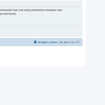
mbeheerder kan ook extra permissies toestaan aan
an het forum.
Verwijder cookies
Alle tijden zijn
UTC