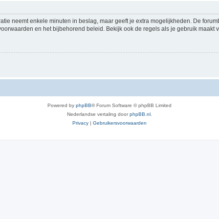
ratie neemt enkele minuten in beslag, maar geeft je extra mogelijkheden. De foru
voorwaarden en het bijbehorend beleid. Bekijk ook de regels als je gebruik maakt v
Powered by
phpBB
® Forum Software © phpBB Limited
Nederlandse vertaling door
phpBB.nl
.
Privacy
|
Gebruikersvoorwaarden