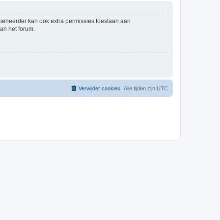
mbeheerder kan ook extra permissies toestaan aan
an het forum.
Verwijder cookies
Alle tijden zijn
UTC