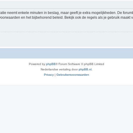
ratie neemt enkele minuten in beslag, maar geeft je extra mogelijkheden. De foru
voorwaarden en het bijbehorend beleid. Bekijk ook de regels als je gebruik maakt v
Powered by
phpBB
® Forum Software © phpBB Limited
Nederlandse vertaling door
phpBB.nl
.
Privacy
|
Gebruikersvoorwaarden