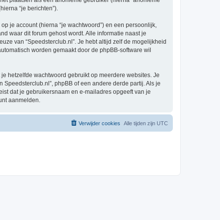
e het plaatsen als een anonieme gebruiker (hierna “anonieme
hierna “je berichten”).
p je account (hierna “je wachtwoord”) en een persoonlijk,
and waar dit forum gehost wordt. Alle informatie naast je
keuze van “Speedsterclub.nl”. Je hebt altijd zelf de mogelijkheid
e automatisch worden gemaakt door de phpBB-software wil
at je hetzelfde wachtwoord gebruikt op meerdere websites. Je
Speedsterclub.nl”, phpBB of een andere derde partij. Als je
eist dat je gebruikersnaam en e-mailadres opgeeft van je
kunt aanmelden.
Verwijder cookies
Alle tijden zijn
UTC