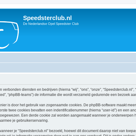
Speedsterclub.nl
De Nederlandse Opel Speedster Club
ijn verbonden diensten en bedrijven (hierna “wij”, “ons”, “onze”, “Speedsterclub.nl”,
ed”, “phpBB-teams”) de informatie die wordt verzameld gedurende een bezoek aan di
nier is door het gebruik van zogenaamde cookies. De phpBB-software maakt meerde
ste twee cookies bevatten een indentificatienummer (hierna “user-id”) en een an
oegewezen. Een derde cookie zal worden aangemaakt wanneer je onderwerpen heb
aarmee je gebruikerservaring.
neer je “Speedsterclub.nl” bezoekt, hoewel dit document daarop niet van toepass