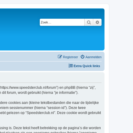
Zoek
Uitgebreid zoeken
Registreer
Aanmelden
Extra Quick links
 “https://www.speedsterclub.nl/forum”) en phpBB (hierna “zij”,
t forum, wordt gebruikt (hierna “je informatie”).
re cookies aan (kleine tekstbestanden die naar de tijdelijke
oniem sessienummer (hierna “session-id”). Deze twee
t gelezen op “Speedsterclub.nl”. Deze cookie wordt gebruikt
ing is. Deze tekst heeft betrekking op de pagina’s die worden