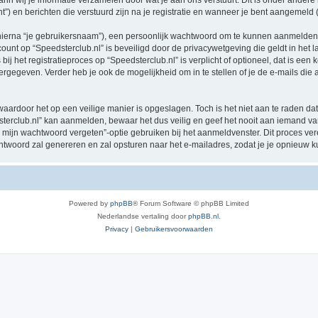
n wij je informatie verzamelen door wat je aan ons verstuurt. Dit is onder ander
nt”) en berichten die verstuurd zijn na je registratie en wanneer je bent aangemeld (
hierna “je gebruikersnaam”), een persoonlijk wachtwoord om te kunnen aanmelden o
ccount op “Speedsterclub.nl” is beveiligd door de privacywetgeving die geldt in het l
ij het registratieproces op “Speedsterclub.nl” is verplicht of optioneel, dat is een 
rgegeven. Verder heb je ook de mogelijkheid om in te stellen of je de e-mails di
waardoor het op een veilige manier is opgeslagen. Toch is het niet aan te raden d
erclub.nl” kan aanmelden, bewaar het dus veilig en geef het nooit aan iemand van 
 mijn wachtwoord vergeten”-optie gebruiken bij het aanmeldvenster. Dit proces ver
woord zal genereren en zal opsturen naar het e-mailadres, zodat je je opnieuw 
Powered by
phpBB
® Forum Software © phpBB Limited
Nederlandse vertaling door
phpBB.nl
.
Privacy
|
Gebruikersvoorwaarden