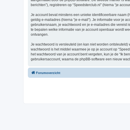
aangemaakt door de phpBB-software. De tweede manier is waari
berichten”), registreren op “Speedsterclub.nl” (hierna “je accou
Je account bevat minstens een unieke identificeerbare naam (
geldig e-mailadres (hierna “je e-mail”). Je informatie voor je a
gebruikersnaam, je wachtwoord en je e-mailadres die vereist is b
te bepalen welke informatie van je account openbaar wordt wee
ontvangen.
Je wachtwoord is versleuteld (en kan niet worden ontsleuteld) 
wachtwoord is het middel waarmee je op je account op “Speedst
het wachtwoord van je account bent vergeten, kun je de “Ik ben
gebruikersaccount, waarna de phpBB-software een nieuw wacht
Forumoverzicht