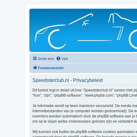
Snelle links
V&A
Forumoverzicht
Speedsterclub.nl - Privacybeleid
Dit beleid legt in detail uit hoe “Speedsterclub.nl” samen met z
“hun”, “zijn”, “phpBB-software”, “www.phpbb.com”, “phpBB Limit
Je informatie wordt op twee manieren verzameld. De eerste ma
internetbestanden van je computer worden gedownload). De eer
nummers worden automatisch door de phpBB-software aan je t
om op te slaan welke onderwerpen gelezen zijn en verbetert d
Wij kunnen ook buiten de phpBB-software cookies aanmaken wan