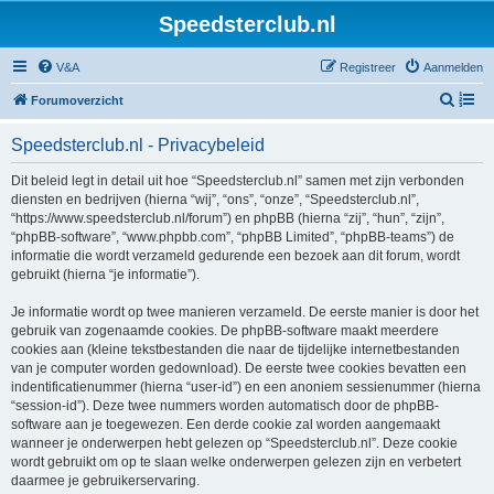
Speedsterclub.nl
V&A
Registreer
Aanmelden
Z
Forumoverzicht
o
Speedsterclub.nl - Privacybeleid
e
k
Dit beleid legt in detail uit hoe “Speedsterclub.nl” samen met zijn verbonden
diensten en bedrijven (hierna “wij”, “ons”, “onze”, “Speedsterclub.nl”,
“https://www.speedsterclub.nl/forum”) en phpBB (hierna “zij”, “hun”, “zijn”,
“phpBB-software”, “www.phpbb.com”, “phpBB Limited”, “phpBB-teams”) de
informatie die wordt verzameld gedurende een bezoek aan dit forum, wordt
gebruikt (hierna “je informatie”).
Je informatie wordt op twee manieren verzameld. De eerste manier is door het
gebruik van zogenaamde cookies. De phpBB-software maakt meerdere
cookies aan (kleine tekstbestanden die naar de tijdelijke internetbestanden
van je computer worden gedownload). De eerste twee cookies bevatten een
indentificatienummer (hierna “user-id”) en een anoniem sessienummer (hierna
“session-id”). Deze twee nummers worden automatisch door de phpBB-
software aan je toegewezen. Een derde cookie zal worden aangemaakt
wanneer je onderwerpen hebt gelezen op “Speedsterclub.nl”. Deze cookie
wordt gebruikt om op te slaan welke onderwerpen gelezen zijn en verbetert
daarmee je gebruikerservaring.