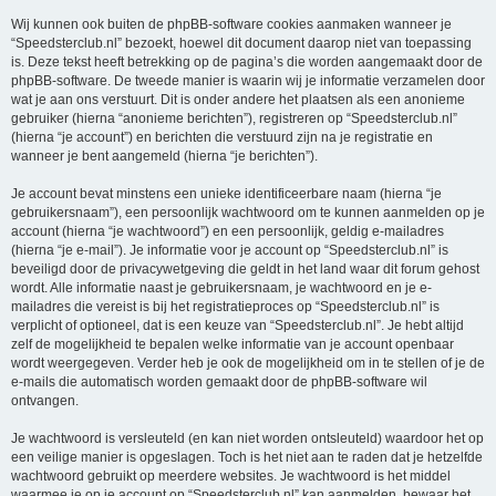
Wij kunnen ook buiten de phpBB-software cookies aanmaken wanneer je
“Speedsterclub.nl” bezoekt, hoewel dit document daarop niet van toepassing
is. Deze tekst heeft betrekking op de pagina’s die worden aangemaakt door de
phpBB-software. De tweede manier is waarin wij je informatie verzamelen door
wat je aan ons verstuurt. Dit is onder andere het plaatsen als een anonieme
gebruiker (hierna “anonieme berichten”), registreren op “Speedsterclub.nl”
(hierna “je account”) en berichten die verstuurd zijn na je registratie en
wanneer je bent aangemeld (hierna “je berichten”).
Je account bevat minstens een unieke identificeerbare naam (hierna “je
gebruikersnaam”), een persoonlijk wachtwoord om te kunnen aanmelden op je
account (hierna “je wachtwoord”) en een persoonlijk, geldig e-mailadres
(hierna “je e-mail”). Je informatie voor je account op “Speedsterclub.nl” is
beveiligd door de privacywetgeving die geldt in het land waar dit forum gehost
wordt. Alle informatie naast je gebruikersnaam, je wachtwoord en je e-
mailadres die vereist is bij het registratieproces op “Speedsterclub.nl” is
verplicht of optioneel, dat is een keuze van “Speedsterclub.nl”. Je hebt altijd
zelf de mogelijkheid te bepalen welke informatie van je account openbaar
wordt weergegeven. Verder heb je ook de mogelijkheid om in te stellen of je de
e-mails die automatisch worden gemaakt door de phpBB-software wil
ontvangen.
Je wachtwoord is versleuteld (en kan niet worden ontsleuteld) waardoor het op
een veilige manier is opgeslagen. Toch is het niet aan te raden dat je hetzelfde
wachtwoord gebruikt op meerdere websites. Je wachtwoord is het middel
waarmee je op je account op “Speedsterclub.nl” kan aanmelden, bewaar het