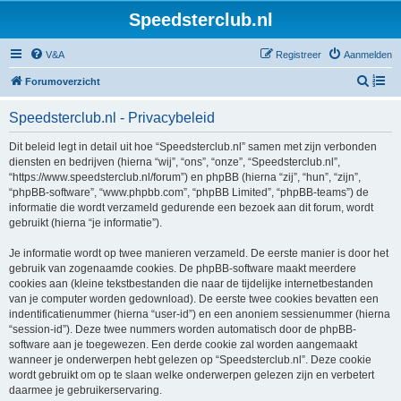
Speedsterclub.nl
V&A
Registreer
Aanmelden
Z
Forumoverzicht
o
Speedsterclub.nl - Privacybeleid
e
k
Dit beleid legt in detail uit hoe “Speedsterclub.nl” samen met zijn verbonden
diensten en bedrijven (hierna “wij”, “ons”, “onze”, “Speedsterclub.nl”,
“https://www.speedsterclub.nl/forum”) en phpBB (hierna “zij”, “hun”, “zijn”,
“phpBB-software”, “www.phpbb.com”, “phpBB Limited”, “phpBB-teams”) de
informatie die wordt verzameld gedurende een bezoek aan dit forum, wordt
gebruikt (hierna “je informatie”).
Je informatie wordt op twee manieren verzameld. De eerste manier is door het
gebruik van zogenaamde cookies. De phpBB-software maakt meerdere
cookies aan (kleine tekstbestanden die naar de tijdelijke internetbestanden
van je computer worden gedownload). De eerste twee cookies bevatten een
indentificatienummer (hierna “user-id”) en een anoniem sessienummer (hierna
“session-id”). Deze twee nummers worden automatisch door de phpBB-
software aan je toegewezen. Een derde cookie zal worden aangemaakt
wanneer je onderwerpen hebt gelezen op “Speedsterclub.nl”. Deze cookie
wordt gebruikt om op te slaan welke onderwerpen gelezen zijn en verbetert
daarmee je gebruikerservaring.