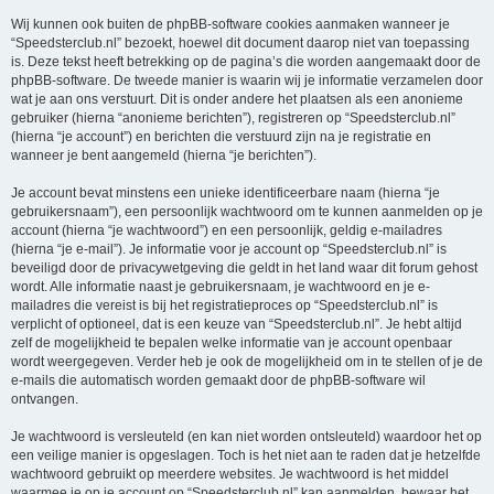
Wij kunnen ook buiten de phpBB-software cookies aanmaken wanneer je
“Speedsterclub.nl” bezoekt, hoewel dit document daarop niet van toepassing
is. Deze tekst heeft betrekking op de pagina’s die worden aangemaakt door de
phpBB-software. De tweede manier is waarin wij je informatie verzamelen door
wat je aan ons verstuurt. Dit is onder andere het plaatsen als een anonieme
gebruiker (hierna “anonieme berichten”), registreren op “Speedsterclub.nl”
(hierna “je account”) en berichten die verstuurd zijn na je registratie en
wanneer je bent aangemeld (hierna “je berichten”).
Je account bevat minstens een unieke identificeerbare naam (hierna “je
gebruikersnaam”), een persoonlijk wachtwoord om te kunnen aanmelden op je
account (hierna “je wachtwoord”) en een persoonlijk, geldig e-mailadres
(hierna “je e-mail”). Je informatie voor je account op “Speedsterclub.nl” is
beveiligd door de privacywetgeving die geldt in het land waar dit forum gehost
wordt. Alle informatie naast je gebruikersnaam, je wachtwoord en je e-
mailadres die vereist is bij het registratieproces op “Speedsterclub.nl” is
verplicht of optioneel, dat is een keuze van “Speedsterclub.nl”. Je hebt altijd
zelf de mogelijkheid te bepalen welke informatie van je account openbaar
wordt weergegeven. Verder heb je ook de mogelijkheid om in te stellen of je de
e-mails die automatisch worden gemaakt door de phpBB-software wil
ontvangen.
Je wachtwoord is versleuteld (en kan niet worden ontsleuteld) waardoor het op
een veilige manier is opgeslagen. Toch is het niet aan te raden dat je hetzelfde
wachtwoord gebruikt op meerdere websites. Je wachtwoord is het middel
waarmee je op je account op “Speedsterclub.nl” kan aanmelden, bewaar het