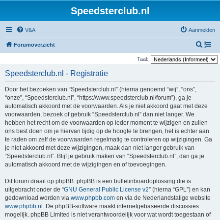
Speedsterclub.nl
V&A
Aanmelden
Z
Forumoverzicht
o
Taal:
e
Speedsterclub.nl - Registratie
k
Door het bezoeken van “Speedsterclub.nl” (hierna genoemd “wij”, “ons”,
“onze”, “Speedsterclub.nl”, “https://www.speedsterclub.nl/forum”), ga je
automatisch akkoord met de voorwaarden. Als je niet akkoord gaat met deze
voorwaarden, bezoek of gebruik “Speedsterclub.nl” dan niet langer. We
hebben het recht om de voorwaarden op ieder moment te wijzigen en zullen
ons best doen om je hiervan tijdig op de hoogte te brengen, het is echter aan
te raden om zelf de voorwaarden regelmatig te controleren op wijzigingen. Ga
je niet akkoord met deze wijzigingen, maak dan niet langer gebruik van
“Speedsterclub.nl”. Blijf je gebruik maken van “Speedsterclub.nl”, dan ga je
automatisch akkoord met de wijzigingen en of toevoegingen.
Dit forum draait op phpBB. phpBB is een bulletinboardoplossing die is
uitgebracht onder de “
GNU General Public License v2
” (hierna “GPL”) en kan
gedownload worden via
www.phpbb.com
en via de Nederlandstalige website
www.phpbb.nl
. De phpBB-software maakt internetgebaseerde discussies
mogelijk. phpBB Limited is niet verantwoordelijk voor wat wordt toegestaan of