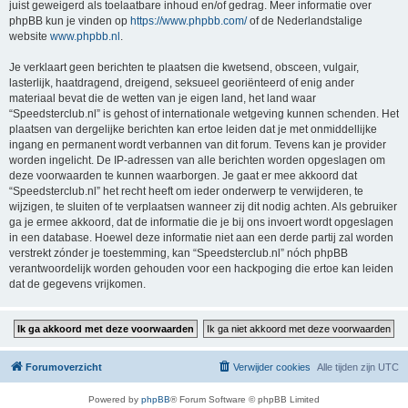
juist geweigerd als toelaatbare inhoud en/of gedrag. Meer informatie over
phpBB kun je vinden op
https://www.phpbb.com/
of de Nederlandstalige
website
www.phpbb.nl
.
Je verklaart geen berichten te plaatsen die kwetsend, obsceen, vulgair,
lasterlijk, haatdragend, dreigend, seksueel georiënteerd of enig ander
materiaal bevat die de wetten van je eigen land, het land waar
“Speedsterclub.nl” is gehost of internationale wetgeving kunnen schenden. Het
plaatsen van dergelijke berichten kan ertoe leiden dat je met onmiddellijke
ingang en permanent wordt verbannen van dit forum. Tevens kan je provider
worden ingelicht. De IP-adressen van alle berichten worden opgeslagen om
deze voorwaarden te kunnen waarborgen. Je gaat er mee akkoord dat
“Speedsterclub.nl” het recht heeft om ieder onderwerp te verwijderen, te
wijzigen, te sluiten of te verplaatsen wanneer zij dit nodig achten. Als gebruiker
ga je ermee akkoord, dat de informatie die je bij ons invoert wordt opgeslagen
in een database. Hoewel deze informatie niet aan een derde partij zal worden
verstrekt zónder je toestemming, kan “Speedsterclub.nl” nóch phpBB
verantwoordelijk worden gehouden voor een hackpoging die ertoe kan leiden
dat de gegevens vrijkomen.
Forumoverzicht
Verwijder cookies
Alle tijden zijn
UTC
Powered by
phpBB
® Forum Software © phpBB Limited