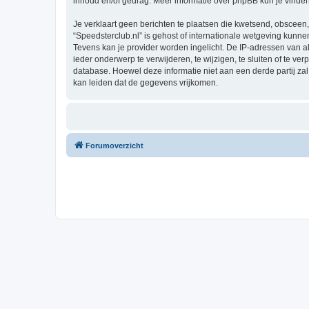
inhoud en/of gedrag. Meer informatie over phpBB kun je vinde
Je verklaart geen berichten te plaatsen die kwetsend, obsceen, 
“Speedsterclub.nl” is gehost of internationale wetgeving kunn
Tevens kan je provider worden ingelicht. De IP-adressen van 
ieder onderwerp te verwijderen, te wijzigen, te sluiten of te ve
database. Hoewel deze informatie niet aan een derde partij z
kan leiden dat de gegevens vrijkomen.
Forumoverzicht