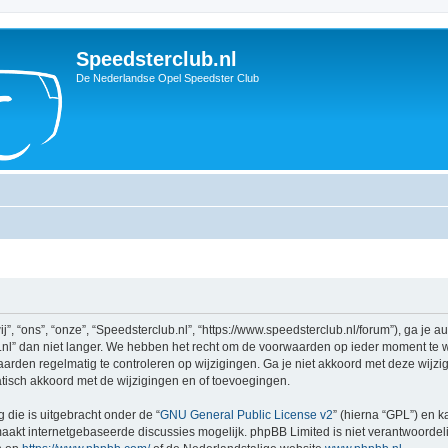
Speedsterclub.nl
De Nederlandse Opel Speedster Club
, “ons”, “onze”, “Speedsterclub.nl”, “https://www.speedsterclub.nl/forum”), ga je 
l” dan niet langer. We hebben het recht om de voorwaarden op ieder moment te wij
aarden regelmatig te controleren op wijzigingen. Ga je niet akkoord met deze wijzi
atisch akkoord met de wijzigingen en of toevoegingen.
 die is uitgebracht onder de “
GNU General Public License v2
” (hierna “GPL”) en
akt internetgebaseerde discussies mogelijk. phpBB Limited is niet verantwoordelij