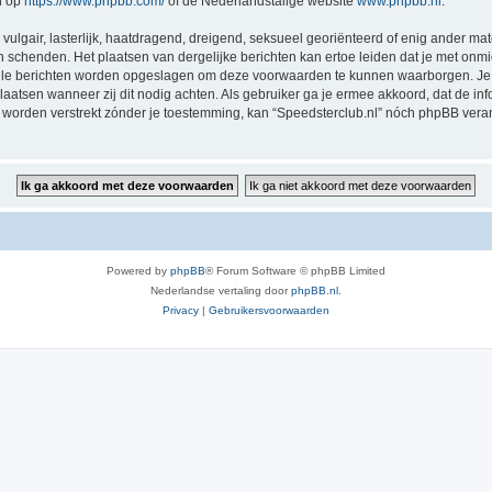
n op
https://www.phpbb.com/
of de Nederlandstalige website
www.phpbb.nl
.
vulgair, lasterlijk, haatdragend, dreigend, seksueel georiënteerd of enig ander mat
en schenden. Het plaatsen van dergelijke berichten kan ertoe leiden dat je met onm
alle berichten worden opgeslagen om deze voorwaarden te kunnen waarborgen. Je g
rplaatsen wanneer zij dit nodig achten. Als gebruiker ga je ermee akkoord, dat de in
al worden verstrekt zónder je toestemming, kan “Speedsterclub.nl” nóch phpBB ve
Powered by
phpBB
® Forum Software © phpBB Limited
Nederlandse vertaling door
phpBB.nl
.
Privacy
|
Gebruikersvoorwaarden