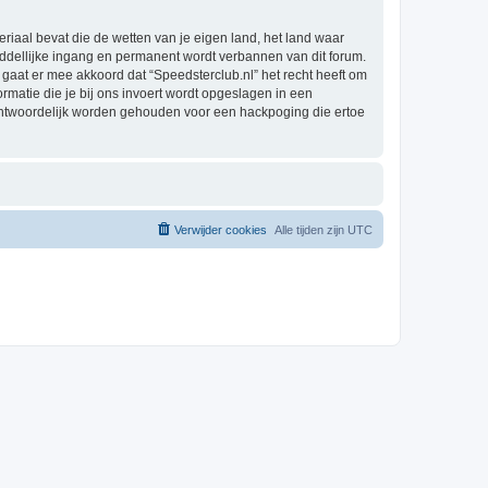
eriaal bevat die de wetten van je eigen land, het land waar
iddellijke ingang en permanent wordt verbannen van dit forum.
aat er mee akkoord dat “Speedsterclub.nl” het recht heeft om
formatie die je bij ons invoert wordt opgeslagen in een
rantwoordelijk worden gehouden voor een hackpoging die ertoe
Verwijder cookies
Alle tijden zijn
UTC