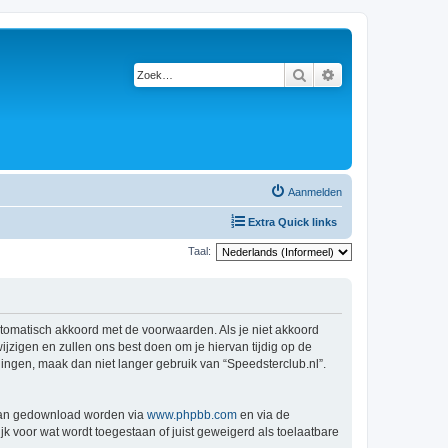
Zoek
Uitgebreid zoeken
Aanmelden
Extra Quick links
Taal:
automatisch akkoord met de voorwaarden. Als je niet akkoord
zigen en zullen ons best doen om je hiervan tijdig op de
gingen, maak dan niet langer gebruik van “Speedsterclub.nl”.
 kan gedownload worden via
www.phpbb.com
en via de
k voor wat wordt toegestaan of juist geweigerd als toelaatbare