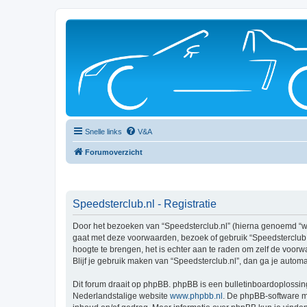
Snelle links
V&A
Forumoverzicht
Speedsterclub.nl - Registratie
Door het bezoeken van “Speedsterclub.nl” (hierna genoemd “wij”
gaat met deze voorwaarden, bezoek of gebruik “Speedsterclub.n
hoogte te brengen, het is echter aan te raden om zelf de voorw
Blijf je gebruik maken van “Speedsterclub.nl”, dan ga je autom
Dit forum draait op phpBB. phpBB is een bulletinboardoplossing
Nederlandstalige website
www.phpbb.nl
. De phpBB-software ma