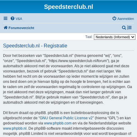
Speedsterclub.nl
V&A
Aanmelden
Z
Forumoverzicht
o
Taal:
e
Speedsterclub.nl - Registratie
k
Door het bezoeken van “Speedsterclub.nl” (hierna genoemd “wij”, “ons”,
“onze”, “Speedsterclub.nl”, “https://www.speedsterclub.nl/forum”), ga je
automatisch akkoord met de voorwaarden. Als je niet akkoord gaat met deze
voorwaarden, bezoek of gebruik “Speedsterclub.nl” dan niet langer. We
hebben het recht om de voorwaarden op ieder moment te wijzigen en zullen
ons best doen om je hiervan tijdig op de hoogte te brengen, het is echter aan
te raden om zelf de voorwaarden regelmatig te controleren op wijzigingen. Ga
je niet akkoord met deze wijzigingen, maak dan niet langer gebruik van
“Speedsterclub.nl”. Blijf je gebruik maken van “Speedsterclub.nl”, dan ga je
automatisch akkoord met de wijzigingen en of toevoegingen.
Dit forum draait op phpBB. phpBB is een bulletinboardoplossing die is
uitgebracht onder de “
GNU General Public License v2
” (hierna “GPL”) en kan
gedownload worden via
www.phpbb.com
en via de Nederlandstalige website
www.phpbb.nl
. De phpBB-software maakt internetgebaseerde discussies
mogelijk. phpBB Limited is niet verantwoordelijk voor wat wordt toegestaan of