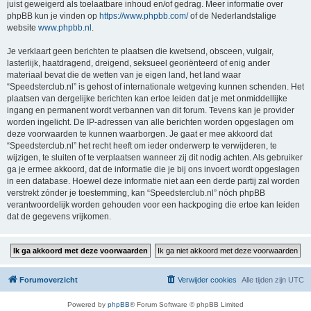
juist geweigerd als toelaatbare inhoud en/of gedrag. Meer informatie over
phpBB kun je vinden op
https://www.phpbb.com/
of de Nederlandstalige
website
www.phpbb.nl
.
Je verklaart geen berichten te plaatsen die kwetsend, obsceen, vulgair,
lasterlijk, haatdragend, dreigend, seksueel georiënteerd of enig ander
materiaal bevat die de wetten van je eigen land, het land waar
“Speedsterclub.nl” is gehost of internationale wetgeving kunnen schenden. Het
plaatsen van dergelijke berichten kan ertoe leiden dat je met onmiddellijke
ingang en permanent wordt verbannen van dit forum. Tevens kan je provider
worden ingelicht. De IP-adressen van alle berichten worden opgeslagen om
deze voorwaarden te kunnen waarborgen. Je gaat er mee akkoord dat
“Speedsterclub.nl” het recht heeft om ieder onderwerp te verwijderen, te
wijzigen, te sluiten of te verplaatsen wanneer zij dit nodig achten. Als gebruiker
ga je ermee akkoord, dat de informatie die je bij ons invoert wordt opgeslagen
in een database. Hoewel deze informatie niet aan een derde partij zal worden
verstrekt zónder je toestemming, kan “Speedsterclub.nl” nóch phpBB
verantwoordelijk worden gehouden voor een hackpoging die ertoe kan leiden
dat de gegevens vrijkomen.
Forumoverzicht
Verwijder cookies
Alle tijden zijn
UTC
Powered by
phpBB
® Forum Software © phpBB Limited