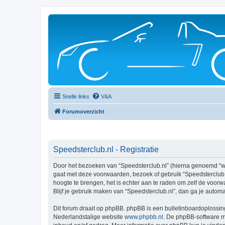
Snelle links
V&A
Forumoverzicht
Speedsterclub.nl - Registratie
Door het bezoeken van “Speedsterclub.nl” (hierna genoemd “wij”
gaat met deze voorwaarden, bezoek of gebruik “Speedsterclub.n
hoogte te brengen, het is echter aan te raden om zelf de voorw
Blijf je gebruik maken van “Speedsterclub.nl”, dan ga je autom
Dit forum draait op phpBB. phpBB is een bulletinboardoplossing
Nederlandstalige website
www.phpbb.nl
. De phpBB-software ma