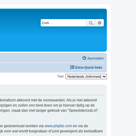
Zoek
Uitgebreid zoeken
Aanmelden
Extra Quick links
Taal:
automatisch akkoord met de voorwaarden. Als je niet akkoord
zigen en zullen ons best doen om je hiervan tijdig op de
gingen, maak dan niet langer gebruik van “Speedsterclub.nl”.
 kan gedownload worden via
www.phpbb.com
en via de
k voor wat wordt toegestaan of juist geweigerd als toelaatbare