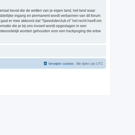
eriaal bevat die de wetten van je eigen land, het land waar
iddellijke ingang en permanent wordt verbannen van dit forum.
aat er mee akkoord dat “Speedsterclub.nl” het recht heeft om
formatie die je bij ons invoert wordt opgeslagen in een
rantwoordelijk worden gehouden voor een hackpoging die ertoe
Verwijder cookies
Alle tijden zijn
UTC