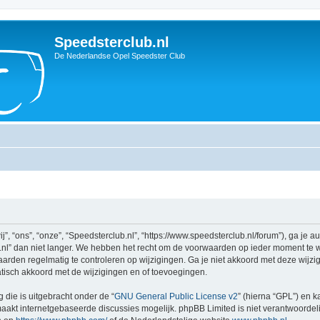
Speedsterclub.nl
De Nederlandse Opel Speedster Club
, “ons”, “onze”, “Speedsterclub.nl”, “https://www.speedsterclub.nl/forum”), ga je 
l” dan niet langer. We hebben het recht om de voorwaarden op ieder moment te wij
aarden regelmatig te controleren op wijzigingen. Ga je niet akkoord met deze wijzi
atisch akkoord met de wijzigingen en of toevoegingen.
 die is uitgebracht onder de “
GNU General Public License v2
” (hierna “GPL”) en
akt internetgebaseerde discussies mogelijk. phpBB Limited is niet verantwoordelij