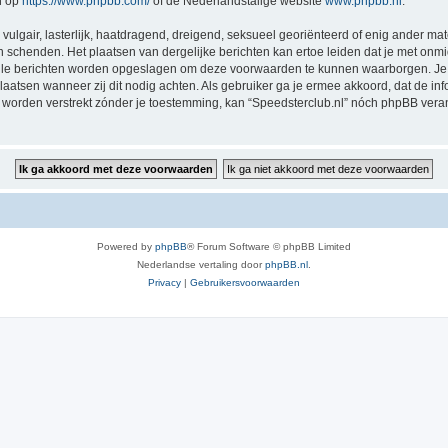
n op
https://www.phpbb.com/
of de Nederlandstalige website
www.phpbb.nl
.
vulgair, lasterlijk, haatdragend, dreigend, seksueel georiënteerd of enig ander mat
en schenden. Het plaatsen van dergelijke berichten kan ertoe leiden dat je met onm
alle berichten worden opgeslagen om deze voorwaarden te kunnen waarborgen. Je g
rplaatsen wanneer zij dit nodig achten. Als gebruiker ga je ermee akkoord, dat de in
al worden verstrekt zónder je toestemming, kan “Speedsterclub.nl” nóch phpBB ve
Powered by
phpBB
® Forum Software © phpBB Limited
Nederlandse vertaling door
phpBB.nl
.
Privacy
|
Gebruikersvoorwaarden