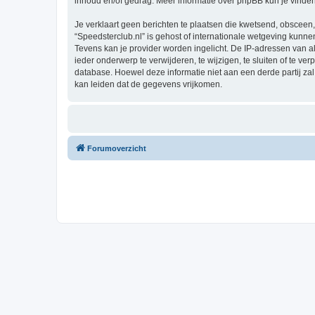
inhoud en/of gedrag. Meer informatie over phpBB kun je vinde
Je verklaart geen berichten te plaatsen die kwetsend, obsceen, 
“Speedsterclub.nl” is gehost of internationale wetgeving kunn
Tevens kan je provider worden ingelicht. De IP-adressen van 
ieder onderwerp te verwijderen, te wijzigen, te sluiten of te ve
database. Hoewel deze informatie niet aan een derde partij z
kan leiden dat de gegevens vrijkomen.
Forumoverzicht