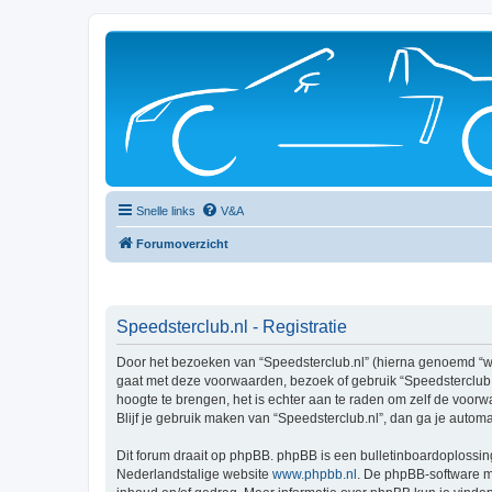
Snelle links
V&A
Forumoverzicht
Speedsterclub.nl - Registratie
Door het bezoeken van “Speedsterclub.nl” (hierna genoemd “wij”
gaat met deze voorwaarden, bezoek of gebruik “Speedsterclub.n
hoogte te brengen, het is echter aan te raden om zelf de voorw
Blijf je gebruik maken van “Speedsterclub.nl”, dan ga je autom
Dit forum draait op phpBB. phpBB is een bulletinboardoplossing
Nederlandstalige website
www.phpbb.nl
. De phpBB-software ma