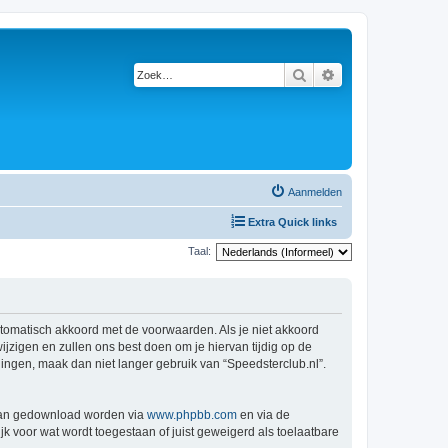
Zoek
Uitgebreid zoeken
Aanmelden
Extra Quick links
Taal:
automatisch akkoord met de voorwaarden. Als je niet akkoord
zigen en zullen ons best doen om je hiervan tijdig op de
gingen, maak dan niet langer gebruik van “Speedsterclub.nl”.
 kan gedownload worden via
www.phpbb.com
en via de
k voor wat wordt toegestaan of juist geweigerd als toelaatbare