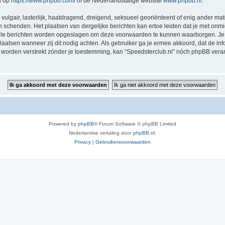
n op
https://www.phpbb.com/
of de Nederlandstalige website
www.phpbb.nl
.
vulgair, lasterlijk, haatdragend, dreigend, seksueel georiënteerd of enig ander mat
en schenden. Het plaatsen van dergelijke berichten kan ertoe leiden dat je met onm
alle berichten worden opgeslagen om deze voorwaarden te kunnen waarborgen. Je g
rplaatsen wanneer zij dit nodig achten. Als gebruiker ga je ermee akkoord, dat de in
al worden verstrekt zónder je toestemming, kan “Speedsterclub.nl” nóch phpBB ve
Powered by
phpBB
® Forum Software © phpBB Limited
Nederlandse vertaling door
phpBB.nl
.
Privacy
|
Gebruikersvoorwaarden