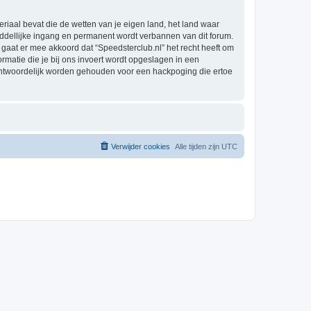
eriaal bevat die de wetten van je eigen land, het land waar
iddellijke ingang en permanent wordt verbannen van dit forum.
aat er mee akkoord dat “Speedsterclub.nl” het recht heeft om
formatie die je bij ons invoert wordt opgeslagen in een
rantwoordelijk worden gehouden voor een hackpoging die ertoe
Verwijder cookies
Alle tijden zijn
UTC