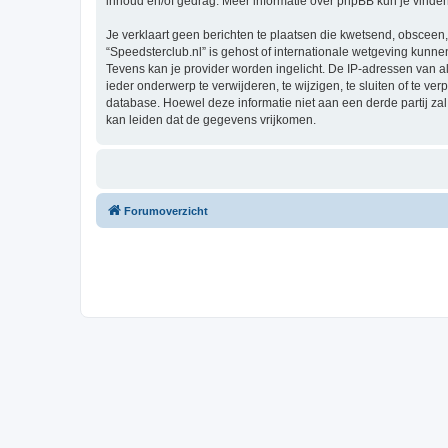
inhoud en/of gedrag. Meer informatie over phpBB kun je vinde
Je verklaart geen berichten te plaatsen die kwetsend, obsceen, 
“Speedsterclub.nl” is gehost of internationale wetgeving kunn
Tevens kan je provider worden ingelicht. De IP-adressen van 
ieder onderwerp te verwijderen, te wijzigen, te sluiten of te ve
database. Hoewel deze informatie niet aan een derde partij z
kan leiden dat de gegevens vrijkomen.
Forumoverzicht