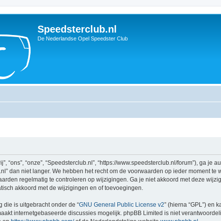
Speedsterclub.nl
De Nederlandse Opel Speedster Club
, “ons”, “onze”, “Speedsterclub.nl”, “https://www.speedsterclub.nl/forum”), ga je 
l” dan niet langer. We hebben het recht om de voorwaarden op ieder moment te wij
aarden regelmatig te controleren op wijzigingen. Ga je niet akkoord met deze wijzi
atisch akkoord met de wijzigingen en of toevoegingen.
 die is uitgebracht onder de “
GNU General Public License v2
” (hierna “GPL”) en
akt internetgebaseerde discussies mogelijk. phpBB Limited is niet verantwoordelij