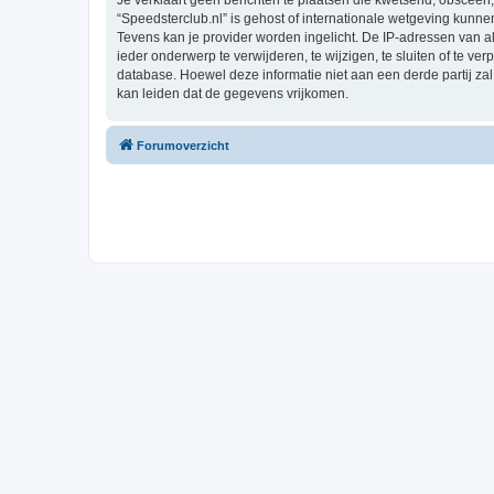
Je verklaart geen berichten te plaatsen die kwetsend, obsceen, 
“Speedsterclub.nl” is gehost of internationale wetgeving kunn
Tevens kan je provider worden ingelicht. De IP-adressen van 
ieder onderwerp te verwijderen, te wijzigen, te sluiten of te ve
database. Hoewel deze informatie niet aan een derde partij z
kan leiden dat de gegevens vrijkomen.
Forumoverzicht