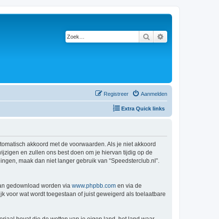
Zoek
Uitgebreid zoeken
Registreer
Aanmelden
Extra Quick links
automatisch akkoord met de voorwaarden. Als je niet akkoord
zigen en zullen ons best doen om je hiervan tijdig op de
gingen, maak dan niet langer gebruik van “Speedsterclub.nl”.
 kan gedownload worden via
www.phpbb.com
en via de
k voor wat wordt toegestaan of juist geweigerd als toelaatbare