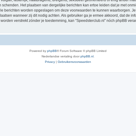
vulgair, lasterlijk, haatdragend, dreigend, seksueel georiënteerd of enig ander mat
en schenden. Het plaatsen van dergelijke berichten kan ertoe leiden dat je met onm
alle berichten worden opgeslagen om deze voorwaarden te kunnen waarborgen. Je g
rplaatsen wanneer zij dit nodig achten. Als gebruiker ga je ermee akkoord, dat de in
al worden verstrekt zónder je toestemming, kan “Speedsterclub.nl” nóch phpBB ve
Powered by
phpBB
® Forum Software © phpBB Limited
Nederlandse vertaling door
phpBB.nl
.
Privacy
|
Gebruikersvoorwaarden