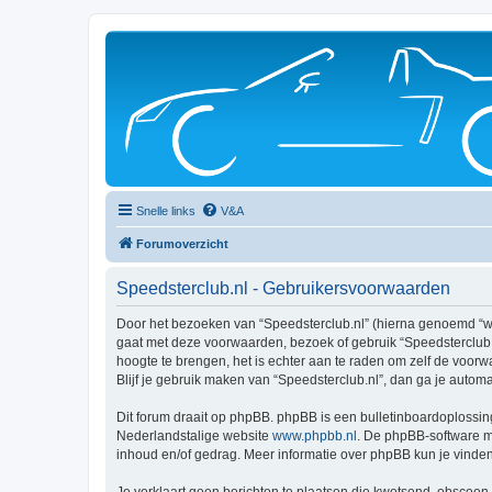
Snelle links
V&A
Forumoverzicht
Speedsterclub.nl - Gebruikersvoorwaarden
Door het bezoeken van “Speedsterclub.nl” (hierna genoemd “wij”
gaat met deze voorwaarden, bezoek of gebruik “Speedsterclub.n
hoogte te brengen, het is echter aan te raden om zelf de voorw
Blijf je gebruik maken van “Speedsterclub.nl”, dan ga je autom
Dit forum draait op phpBB. phpBB is een bulletinboardoplossing
Nederlandstalige website
www.phpbb.nl
. De phpBB-software ma
inhoud en/of gedrag. Meer informatie over phpBB kun je vinde