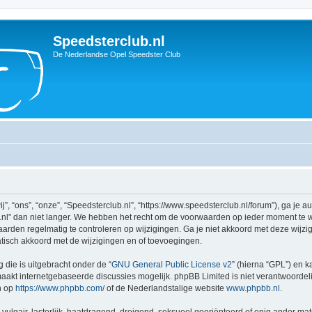
Speedsterclub.nl
De Nederlandse Opel Speedster Club
, “ons”, “onze”, “Speedsterclub.nl”, “https://www.speedsterclub.nl/forum”), ga je 
l” dan niet langer. We hebben het recht om de voorwaarden op ieder moment te wij
aarden regelmatig te controleren op wijzigingen. Ga je niet akkoord met deze wijzi
atisch akkoord met de wijzigingen en of toevoegingen.
 die is uitgebracht onder de “
GNU General Public License v2
” (hierna “GPL”) en
akt internetgebaseerde discussies mogelijk. phpBB Limited is niet verantwoordelij
n op
https://www.phpbb.com/
of de Nederlandstalige website
www.phpbb.nl
.