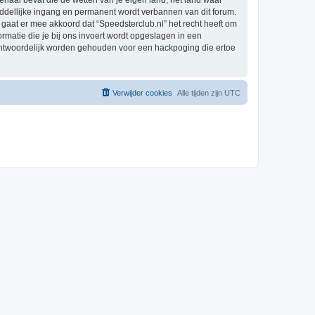
eriaal bevat die de wetten van je eigen land, het land waar
iddellijke ingang en permanent wordt verbannen van dit forum.
aat er mee akkoord dat “Speedsterclub.nl” het recht heeft om
formatie die je bij ons invoert wordt opgeslagen in een
rantwoordelijk worden gehouden voor een hackpoging die ertoe
Verwijder cookies
Alle tijden zijn
UTC