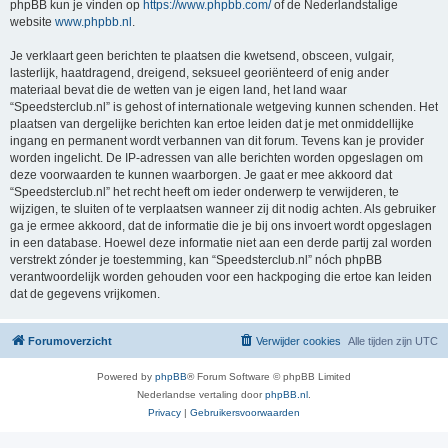
phpBB kun je vinden op
https://www.phpbb.com/
of de Nederlandstalige
website
www.phpbb.nl
.
Je verklaart geen berichten te plaatsen die kwetsend, obsceen, vulgair,
lasterlijk, haatdragend, dreigend, seksueel georiënteerd of enig ander
materiaal bevat die de wetten van je eigen land, het land waar
“Speedsterclub.nl” is gehost of internationale wetgeving kunnen schenden. Het
plaatsen van dergelijke berichten kan ertoe leiden dat je met onmiddellijke
ingang en permanent wordt verbannen van dit forum. Tevens kan je provider
worden ingelicht. De IP-adressen van alle berichten worden opgeslagen om
deze voorwaarden te kunnen waarborgen. Je gaat er mee akkoord dat
“Speedsterclub.nl” het recht heeft om ieder onderwerp te verwijderen, te
wijzigen, te sluiten of te verplaatsen wanneer zij dit nodig achten. Als gebruiker
ga je ermee akkoord, dat de informatie die je bij ons invoert wordt opgeslagen
in een database. Hoewel deze informatie niet aan een derde partij zal worden
verstrekt zónder je toestemming, kan “Speedsterclub.nl” nóch phpBB
verantwoordelijk worden gehouden voor een hackpoging die ertoe kan leiden
dat de gegevens vrijkomen.
Forumoverzicht
Verwijder cookies
Alle tijden zijn
UTC
Powered by
phpBB
® Forum Software © phpBB Limited
Nederlandse vertaling door
phpBB.nl
.
Privacy
|
Gebruikersvoorwaarden