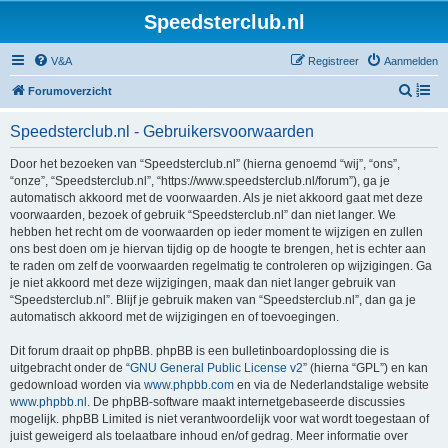
Speedsterclub.nl
V&A
Registreer
Aanmelden
Z
Forumoverzicht
o
Speedsterclub.nl - Gebruikersvoorwaarden
e
k
Door het bezoeken van “Speedsterclub.nl” (hierna genoemd “wij”, “ons”,
“onze”, “Speedsterclub.nl”, “https://www.speedsterclub.nl/forum”), ga je
automatisch akkoord met de voorwaarden. Als je niet akkoord gaat met deze
voorwaarden, bezoek of gebruik “Speedsterclub.nl” dan niet langer. We
hebben het recht om de voorwaarden op ieder moment te wijzigen en zullen
ons best doen om je hiervan tijdig op de hoogte te brengen, het is echter aan
te raden om zelf de voorwaarden regelmatig te controleren op wijzigingen. Ga
je niet akkoord met deze wijzigingen, maak dan niet langer gebruik van
“Speedsterclub.nl”. Blijf je gebruik maken van “Speedsterclub.nl”, dan ga je
automatisch akkoord met de wijzigingen en of toevoegingen.
Dit forum draait op phpBB. phpBB is een bulletinboardoplossing die is
uitgebracht onder de “
GNU General Public License v2
” (hierna “GPL”) en kan
gedownload worden via
www.phpbb.com
en via de Nederlandstalige website
www.phpbb.nl
. De phpBB-software maakt internetgebaseerde discussies
mogelijk. phpBB Limited is niet verantwoordelijk voor wat wordt toegestaan of
juist geweigerd als toelaatbare inhoud en/of gedrag. Meer informatie over