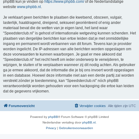
phpBB kun je vinden op
https://www.phpbb.com/
of de Nederlandstalige
website
www.phpbb.nl
.
Je verklaart geen berichten te plaatsen die kwetsend, obsceen, vulgair,
lasterlijk, haatdragend, dreigend, seksueel georiënteerd of enig ander
materiaal bevat die de wetten van je eigen land, het land waar
“Speedsterclub.nl” is gehost of internationale wetgeving kunnen schenden. Het
plaatsen van dergelijke berichten kan ertoe leiden dat je met onmiddellijke
ingang en permanent wordt verbannen van dit forum. Tevens kan je provider
worden ingelicht. De IP-adressen van alle berichten worden opgeslagen om
deze voorwaarden te kunnen waarborgen. Je gaat er mee akkoord dat
“Speedsterclub.nl” het recht heeft om ieder onderwerp te verwijderen, te
wijzigen, te sluiten of te verplaatsen wanneer zij dit nodig achten. Als gebruiker
ga je ermee akkoord, dat de informatie die je bij ons invoert wordt opgeslagen
in een database. Hoewel deze informatie niet aan een derde partij zal worden
verstrekt zónder je toestemming, kan “Speedsterclub.nl” nóch phpBB
verantwoordelijk worden gehouden voor een hackpoging die ertoe kan leiden
dat de gegevens vrijkomen.
Forumoverzicht
Verwijder cookies
Alle tijden zijn
UTC
Powered by
phpBB
® Forum Software © phpBB Limited
Nederlandse vertaling door
phpBB.nl
.
Privacy
|
Gebruikersvoorwaarden