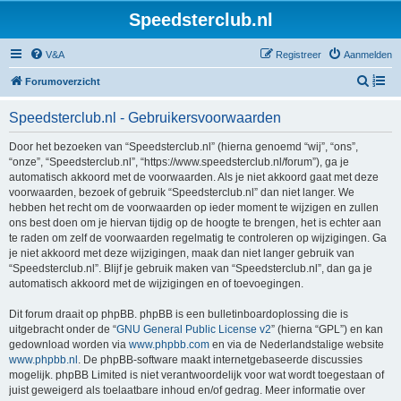
Speedsterclub.nl
V&A
Registreer
Aanmelden
Z
Forumoverzicht
o
Speedsterclub.nl - Gebruikersvoorwaarden
e
k
Door het bezoeken van “Speedsterclub.nl” (hierna genoemd “wij”, “ons”,
“onze”, “Speedsterclub.nl”, “https://www.speedsterclub.nl/forum”), ga je
automatisch akkoord met de voorwaarden. Als je niet akkoord gaat met deze
voorwaarden, bezoek of gebruik “Speedsterclub.nl” dan niet langer. We
hebben het recht om de voorwaarden op ieder moment te wijzigen en zullen
ons best doen om je hiervan tijdig op de hoogte te brengen, het is echter aan
te raden om zelf de voorwaarden regelmatig te controleren op wijzigingen. Ga
je niet akkoord met deze wijzigingen, maak dan niet langer gebruik van
“Speedsterclub.nl”. Blijf je gebruik maken van “Speedsterclub.nl”, dan ga je
automatisch akkoord met de wijzigingen en of toevoegingen.
Dit forum draait op phpBB. phpBB is een bulletinboardoplossing die is
uitgebracht onder de “
GNU General Public License v2
” (hierna “GPL”) en kan
gedownload worden via
www.phpbb.com
en via de Nederlandstalige website
www.phpbb.nl
. De phpBB-software maakt internetgebaseerde discussies
mogelijk. phpBB Limited is niet verantwoordelijk voor wat wordt toegestaan of
juist geweigerd als toelaatbare inhoud en/of gedrag. Meer informatie over