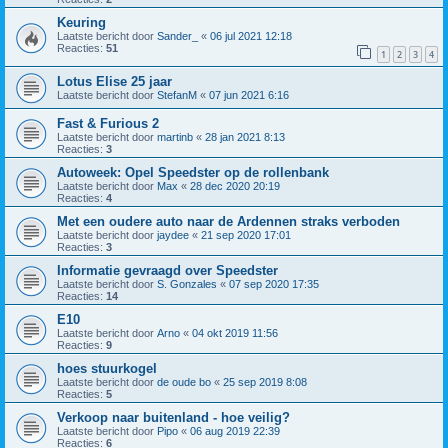
Keuring
Laatste bericht door
Sander_
«
06 jul 2021 12:18
Reacties:
51
1
2
3
4
Lotus Elise 25 jaar
Laatste bericht door
StefanM
«
07 jun 2021 6:16
Fast & Furious 2
Laatste bericht door
martinb
«
28 jan 2021 8:13
Reacties:
3
Autoweek: Opel Speedster op de rollenbank
Laatste bericht door
Max
«
28 dec 2020 20:19
Reacties:
4
Met een oudere auto naar de Ardennen straks verboden
Laatste bericht door
jaydee
«
21 sep 2020 17:01
Reacties:
3
Informatie gevraagd over Speedster
Laatste bericht door
S. Gonzales
«
07 sep 2020 17:35
Reacties:
14
E10
Laatste bericht door
Arno
«
04 okt 2019 11:56
Reacties:
9
hoes stuurkogel
Laatste bericht door
de oude bo
«
25 sep 2019 8:08
Reacties:
5
Verkoop naar buitenland - hoe veilig?
Laatste bericht door
Pipo
«
06 aug 2019 22:39
Reacties:
6