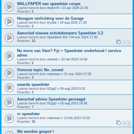
WALLPAPER van speedster coupe
Laatste bericht door
André R
«
21 jan 2026 21:55
Reacties:
5
Hexagon verlichting voor de Garage
Laatste bericht door
eryofa
«
19 aug 2025 17:26
Reacties:
2
Aanschaf nieuwe schokdempers Speedster 2.2
Laatste bericht door
Speedster-Ed
«
04 nov 2024 17:30
Reacties:
22
1
2
No more van Sten? Fyi + Speedster onderhoud / service
adres
Laatste bericht door
martinb
«
20 okt 2024 14:56
Reacties:
6
Osmose topic No. zoveel
Laatste bericht door
matzwart
«
31 mar 2024 17:00
Reacties:
9
waarde speedster
Laatste bericht door
911gt2
«
09 aug 2023 9:25
Reacties:
3
Aanschaf advies Speedster gevraagd
Laatste bericht door
911gt2
«
03 aug 2023 18:38
Reacties:
7
rc speedster
Laatste bericht door
matzwart
«
13 feb 2023 10:02
Reacties:
15
1
2
We worden gespot !