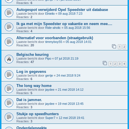
Reacties:
6
Autogespot verwijderd Opel Speedster uit database
Laatste bericht door
Elnielio
«
09 aug 2018 7:23
Reacties:
2
Ik ga met mijn Speedster op vakantie en neem mee....
Laatste bericht door
Ride-aholic
«
05 aug 2018 15:56
Reacties:
4
Alternatief voor voorbanden (straatgebruik)
Laatste bericht door
timmyboy55
«
05 aug 2018 14:01
Reacties:
20
1
2
Belgische keuring
Laatste bericht door
Pipo
«
07 jul 2018 21:19
Reacties:
47
1
2
3
4
Log in gegevens
Laatste bericht door
gertje
«
24 mei 2018 9:24
Reacties:
6
The long way home
Laatste bericht door
jaydee
«
21 mei 2018 14:12
Reacties:
5
Dat is jammer.
Laatste bericht door
jaydee
«
19 mei 2018 13:45
Reacties:
3
Stukje op speedhunters
Laatste bericht door
Super7
«
12 mei 2018 19:41
Reacties:
3
Onderdelengekte