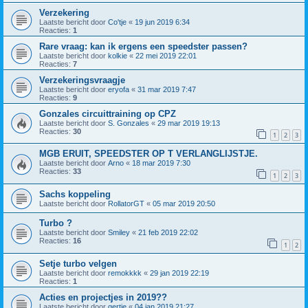
Verzekering
Laatste bericht door
Co'tje
«
19 jun 2019 6:34
Reacties:
1
Rare vraag: kan ik ergens een speedster passen?
Laatste bericht door
kolkie
«
22 mei 2019 22:01
Reacties:
7
Verzekeringsvraagje
Laatste bericht door
eryofa
«
31 mar 2019 7:47
Reacties:
9
Gonzales circuittraining op CPZ
Laatste bericht door
S. Gonzales
«
29 mar 2019 19:13
Reacties:
30
1
2
3
MGB ERUIT, SPEEDSTER OP T VERLANGLIJSTJE.
Laatste bericht door
Arno
«
18 mar 2019 7:30
Reacties:
33
1
2
3
Sachs koppeling
Laatste bericht door
RollatorGT
«
05 mar 2019 20:50
Turbo ?
Laatste bericht door
Smiley
«
21 feb 2019 22:02
Reacties:
16
1
2
Setje turbo velgen
Laatste bericht door
remokkkk
«
29 jan 2019 22:19
Reacties:
1
Acties en projectjes in 2019??
Laatste bericht door
gertje
«
04 jan 2019 21:27