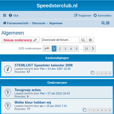
Speedsterclub.nl
V&A
Registreer
Aanmelden
Z
Forumoverzicht
Discussie
Algemeen
o
Algemeen
e
Zoek
Uitgebreid z
Nieuw onderwerp
k
Pagina
1
van
21
1
2
3
4
5
21
Volgende
1035 onderwerpen
…
Aankondigingen
STEMLIJST Speedster kalender 2008
Laatste bericht door
Piet
«
23 dec 2007 15:45
Reacties:
57
1
2
3
4
Onderwerpen
Terugroep acties
Laatste bericht door
Piet
«
27 okt 2010 18:43
Reacties:
9
Welke kleur hebben wij
Laatste bericht door
jan
«
25 jun 2010 7:41
Reacties:
77
1
2
3
4
5
6