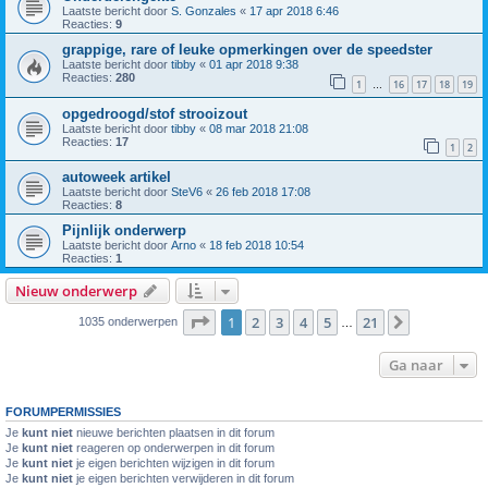
Laatste bericht door
S. Gonzales
«
17 apr 2018 6:46
Reacties:
9
grappige, rare of leuke opmerkingen over de speedster
Laatste bericht door
tibby
«
01 apr 2018 9:38
Reacties:
280
1
16
17
18
19
…
opgedroogd/stof strooizout
Laatste bericht door
tibby
«
08 mar 2018 21:08
Reacties:
17
1
2
autoweek artikel
Laatste bericht door
SteV6
«
26 feb 2018 17:08
Reacties:
8
Pijnlijk onderwerp
Laatste bericht door
Arno
«
18 feb 2018 10:54
Reacties:
1
Nieuw onderwerp
Pagina
1
van
21
1
2
3
4
5
21
Volgende
1035 onderwerpen
…
Ga naar
FORUMPERMISSIES
Je
kunt niet
nieuwe berichten plaatsen in dit forum
Je
kunt niet
reageren op onderwerpen in dit forum
Je
kunt niet
je eigen berichten wijzigen in dit forum
Je
kunt niet
je eigen berichten verwijderen in dit forum