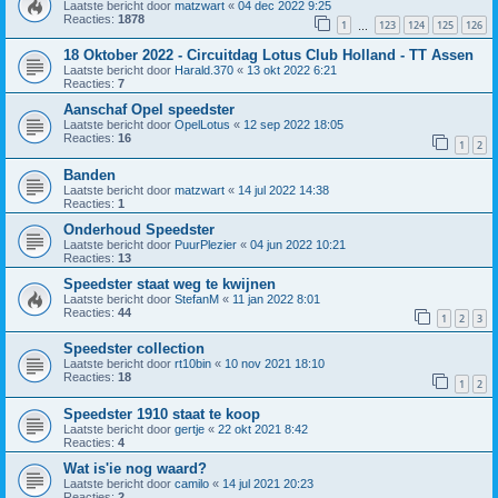
Laatste bericht door
matzwart
«
04 dec 2022 9:25
Reacties:
1878
1
123
124
125
126
…
18 Oktober 2022 - Circuitdag Lotus Club Holland - TT Assen
Laatste bericht door
Harald.370
«
13 okt 2022 6:21
Reacties:
7
Aanschaf Opel speedster
Laatste bericht door
OpelLotus
«
12 sep 2022 18:05
Reacties:
16
1
2
Banden
Laatste bericht door
matzwart
«
14 jul 2022 14:38
Reacties:
1
Onderhoud Speedster
Laatste bericht door
PuurPlezier
«
04 jun 2022 10:21
Reacties:
13
Speedster staat weg te kwijnen
Laatste bericht door
StefanM
«
11 jan 2022 8:01
Reacties:
44
1
2
3
Speedster collection
Laatste bericht door
rt10bin
«
10 nov 2021 18:10
Reacties:
18
1
2
Speedster 1910 staat te koop
Laatste bericht door
gertje
«
22 okt 2021 8:42
Reacties:
4
Wat is'ie nog waard?
Laatste bericht door
camilo
«
14 jul 2021 20:23
Reacties:
2