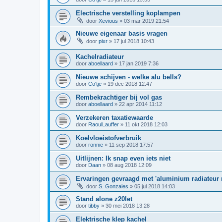
Electrische verstelling koplampen
door
Xevious
»
03 mar 2019 21:54
Nieuwe eigenaar basis vragen
door
pixr
»
17 jul 2018 10:43
Kachelradiateur
door
aboellaard
»
17 jan 2019 7:36
Nieuwe schijven - welke alu bells?
door
Co'tje
»
19 dec 2018 12:47
Rembekrachtiger bij vol gas
door
aboellaard
»
22 apr 2014 11:12
Verzekeren taxatiewaarde
door
RaoulLauffer
»
11 okt 2018 12:03
Koelvloeistofverbruik
door
ronnie
»
11 sep 2018 17:57
Uitlijnen: Ik snap even iets niet
door
Daan
»
08 aug 2018 12:09
Ervaringen gevraagd met 'aluminium radiateur r
door
S. Gonzales
»
05 jul 2018 14:03
Stand alone z20let
door
tibby
»
30 mei 2018 13:28
Elektrische klep kachel