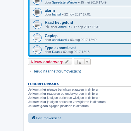
door
SpeedsterWimpie
»
15 mei 2018 17:49
alarm
door
hansd
»
22 nov 2017 17:01
Raad het geluid
door
André R
»
17 sep 2017 15:31
Gepiep
door
aboellaard
»
03 aug 2017 12:49
Type expansievat
door
Daan
»
02 aug 2017 12:18
Nieuw onderwerp
Terug naar het forumoverzicht
FORUMPERMISSIES
Je
kunt niet
nieuwe berichten plaatsen in dit forum
Je
kunt niet
reageren op onderwerpen in dit forum
Je
kunt niet
je eigen berichten wijzigen in dit forum
Je
kunt niet
je eigen berichten verwijderen in dit forum
Je
kunt geen
bijlagen plaatsen in dit forum
Forumoverzicht