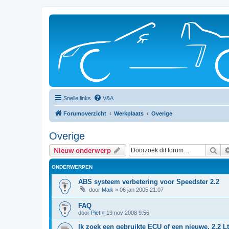
Snelle links
V&A
Forumoverzicht
Werkplaats
Overige
Overige
Zoe
Nieuw onderwerp
ONDERWERPEN
ABS systeem verbetering voor Speedster 2.2
door
Maik
»
06 jan 2005 21:07
FAQ
door
Piet
»
19 nov 2008 9:56
Ik zoek een gebruikte ECU of een nieuwe, 2.2 Lt