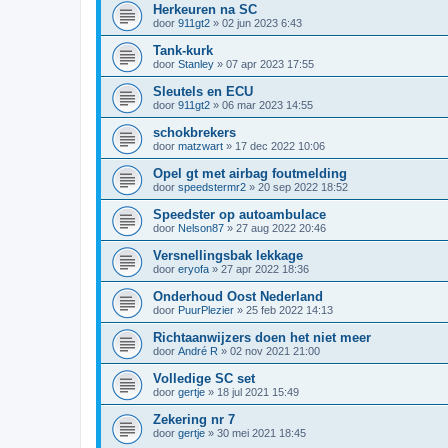
Herkeuren na SC
door
911gt2
»
02 jun 2023 6:43
Tank-kurk
door
Stanley
»
07 apr 2023 17:55
Sleutels en ECU
door
911gt2
»
06 mar 2023 14:55
schokbrekers
door
matzwart
»
17 dec 2022 10:06
Opel gt met airbag foutmelding
door
speedstermr2
»
20 sep 2022 18:52
Speedster op autoambulace
door
Nelson87
»
27 aug 2022 20:46
Versnellingsbak lekkage
door
eryofa
»
27 apr 2022 18:36
Onderhoud Oost Nederland
door
PuurPlezier
»
25 feb 2022 14:13
Richtaanwijzers doen het niet meer
door
André R
»
02 nov 2021 21:00
Volledige SC set
door
gertje
»
18 jul 2021 15:49
Zekering nr 7
door
gertje
»
30 mei 2021 18:45