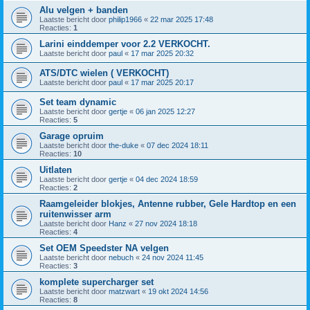
Alu velgen + banden
Laatste bericht door
philip1966
«
22 mar 2025 17:48
Reacties:
1
Larini einddemper voor 2.2 VERKOCHT.
Laatste bericht door
paul
«
17 mar 2025 20:32
ATS/DTC wielen ( VERKOCHT)
Laatste bericht door
paul
«
17 mar 2025 20:17
Set team dynamic
Laatste bericht door
gertje
«
06 jan 2025 12:27
Reacties:
5
Garage opruim
Laatste bericht door
the-duke
«
07 dec 2024 18:11
Reacties:
10
Uitlaten
Laatste bericht door
gertje
«
04 dec 2024 18:59
Reacties:
2
Raamgeleider blokjes, Antenne rubber, Gele Hardtop en een
ruitenwisser arm
Laatste bericht door
Hanz
«
27 nov 2024 18:18
Reacties:
4
Set OEM Speedster NA velgen
Laatste bericht door
nebuch
«
24 nov 2024 11:45
Reacties:
3
komplete supercharger set
Laatste bericht door
matzwart
«
19 okt 2024 14:56
Reacties:
8