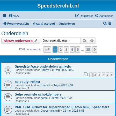
Speedsterclub.nl
V&A
Registreer
Aanmelden
Z
Forumoverzicht
Vraag & Aanbod
Onderdelen
o
Onderdelen
e
Zoek
Uitgebreid z
Nieuw onderwerp
k
Pagina
1
van
25
1
2
3
4
5
25
Volgende
1220 onderwerpen
…
Onderwerpen
Speedster/race onderdelen winkels
Laatste bericht door
Smiley
«
05 feb 2025 20:57
Reacties:
87
1
2
3
4
5
6
sc pouly trekker
Laatste bericht door
EnnZett
«
14 jul 2026 9:31
Reacties:
2
Setje orginele schokdempers
Laatste bericht door
gertje
«
30 mei 2026 8:34
Reacties:
1
BMC CDA Airbox for supercharged (Eaton M62) Speedsters
Laatste bericht door
GrossmeisterB
«
21 mei 2026 6:05
Reacties:
1