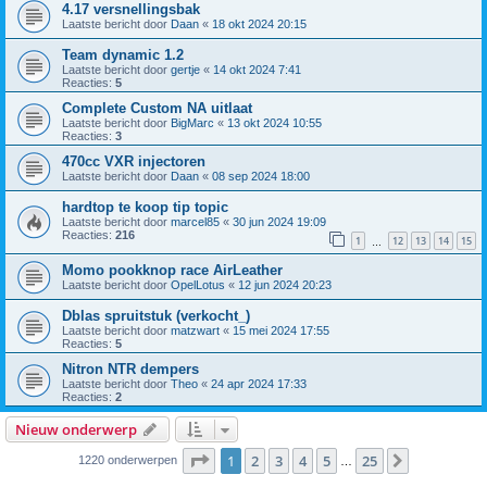
4.17 versnellingsbak
Laatste bericht door
Daan
«
18 okt 2024 20:15
Team dynamic 1.2
Laatste bericht door
gertje
«
14 okt 2024 7:41
Reacties:
5
Complete Custom NA uitlaat
Laatste bericht door
BigMarc
«
13 okt 2024 10:55
Reacties:
3
470cc VXR injectoren
Laatste bericht door
Daan
«
08 sep 2024 18:00
hardtop te koop tip topic
Laatste bericht door
marcel85
«
30 jun 2024 19:09
Reacties:
216
1
12
13
14
15
…
Momo pookknop race AirLeather
Laatste bericht door
OpelLotus
«
12 jun 2024 20:23
Dblas spruitstuk (verkocht_)
Laatste bericht door
matzwart
«
15 mei 2024 17:55
Reacties:
5
Nitron NTR dempers
Laatste bericht door
Theo
«
24 apr 2024 17:33
Reacties:
2
Nieuw onderwerp
Pagina
1
van
25
1
2
3
4
5
25
Volgende
1220 onderwerpen
…