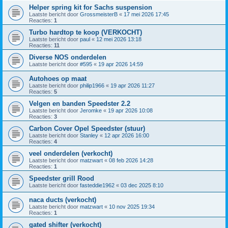
Helper spring kit for Sachs suspension
Laatste bericht door
GrossmeisterB
«
17 mei 2026 17:45
Reacties:
1
Turbo hardtop te koop (VERKOCHT)
Laatste bericht door
paul
«
12 mei 2026 13:18
Reacties:
11
Diverse NOS onderdelen
Laatste bericht door
#595
«
19 apr 2026 14:59
Autohoes op maat
Laatste bericht door
philip1966
«
19 apr 2026 11:27
Reacties:
5
Velgen en banden Speedster 2.2
Laatste bericht door
Jeromke
«
19 apr 2026 10:08
Reacties:
3
Carbon Cover Opel Speedster (stuur)
Laatste bericht door
Stanley
«
12 apr 2026 16:00
Reacties:
4
veel onderdelen (verkocht)
Laatste bericht door
matzwart
«
08 feb 2026 14:28
Reacties:
1
Speedster grill Rood
Laatste bericht door
fasteddie1962
«
03 dec 2025 8:10
naca ducts (verkocht)
Laatste bericht door
matzwart
«
10 nov 2025 19:34
Reacties:
1
gated shifter (verkocht)