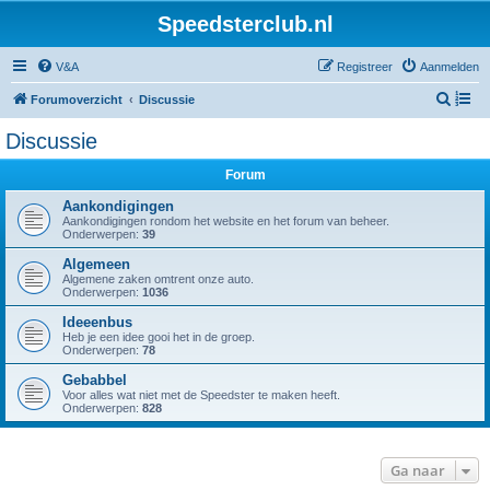
Speedsterclub.nl
V&A
Registreer
Aanmelden
Z
Forumoverzicht
Discussie
o
Discussie
e
Forum
k
Aankondigingen
Aankondigingen rondom het website en het forum van beheer.
Onderwerpen:
39
Algemeen
Algemene zaken omtrent onze auto.
Onderwerpen:
1036
Ideeenbus
Heb je een idee gooi het in de groep.
Onderwerpen:
78
Gebabbel
Voor alles wat niet met de Speedster te maken heeft.
Onderwerpen:
828
Ga naar