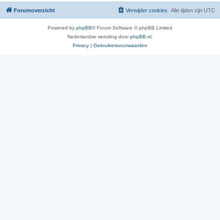
Forumoverzicht
Verwijder cookies
Alle tijden zijn
UTC
Powered by
phpBB
® Forum Software © phpBB Limited
Nederlandse vertaling door
phpBB.nl
.
Privacy
|
Gebruikersvoorwaarden