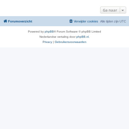
Ga naar
Forumoverzicht
Verwijder cookies
Alle tijden zijn
UTC
Powered by
phpBB
® Forum Software © phpBB Limited
Nederlandse vertaling door
phpBB.nl
.
Privacy
|
Gebruikersvoorwaarden