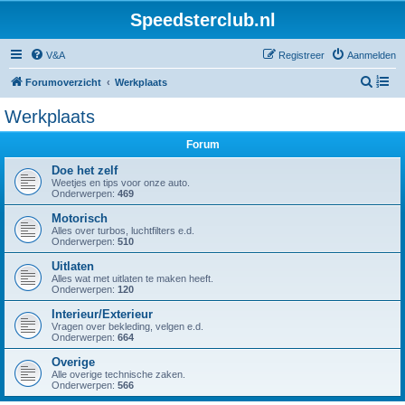
Speedsterclub.nl
V&A
Registreer
Aanmelden
Z
Forumoverzicht
Werkplaats
o
Werkplaats
e
Forum
k
Doe het zelf
Weetjes en tips voor onze auto.
Onderwerpen:
469
Motorisch
Alles over turbos, luchtfilters e.d.
Onderwerpen:
510
Uitlaten
Alles wat met uitlaten te maken heeft.
Onderwerpen:
120
Interieur/Exterieur
Vragen over bekleding, velgen e.d.
Onderwerpen:
664
Overige
Alle overige technische zaken.
Onderwerpen:
566