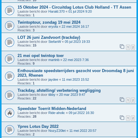
Reacties:
10
15 Oktober 2024 - Circuitdag Lotus Club Holland - TT Assen
Laatste bericht door
Harald.370
«
01 jul 2024 9:20
Reacties:
1
Twintoptour, zondag 19 mei 2024
Laatste bericht door
eryofa
«
22 mei 2024 16:17
Reacties:
3
LOT 26 juni Zandvoort (trackday)
Laatste bericht door
StefanW
«
05 jul 2023 19:33
Reacties:
15
1
2
21 mei opel twintop toer
Laatste bericht door
martinb
«
22 mei 2023 7:36
Reacties:
9
Enthousiaste speedsterrijders gezocht voor Droomdag 8 juni
2023, Rhenen
Laatste bericht door
jaydee
«
11 mei 2023 15:52
Reacties:
1
Trackday, afstelling/ verbetering wegligging
Laatste bericht door
tibby
«
20 mar 2023 9:47
Reacties:
22
1
2
Speedster Toerrit Midden-Nederland
Laatste bericht door
Ride-aholic
«
09 jul 2022 16:30
Reacties:
28
1
2
Ypres Lotus Day 2022
Laatste bericht door
NozyZ20let
«
11 mei 2022 20:57
Reacties:
2