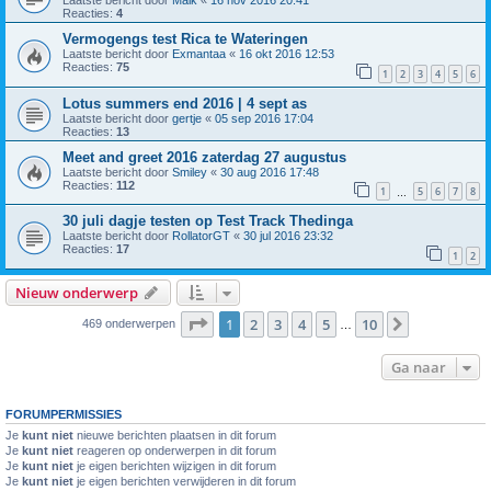
Laatste bericht door
Maik
«
16 nov 2016 20:41
Reacties:
4
Vermogengs test Rica te Wateringen
Laatste bericht door
Exmantaa
«
16 okt 2016 12:53
Reacties:
75
1
2
3
4
5
6
Lotus summers end 2016 | 4 sept as
Laatste bericht door
gertje
«
05 sep 2016 17:04
Reacties:
13
Meet and greet 2016 zaterdag 27 augustus
Laatste bericht door
Smiley
«
30 aug 2016 17:48
Reacties:
112
1
5
6
7
8
…
30 juli dagje testen op Test Track Thedinga
Laatste bericht door
RollatorGT
«
30 jul 2016 23:32
Reacties:
17
1
2
Nieuw onderwerp
Pagina
1
van
10
1
2
3
4
5
10
Volgende
469 onderwerpen
…
Ga naar
FORUMPERMISSIES
Je
kunt niet
nieuwe berichten plaatsen in dit forum
Je
kunt niet
reageren op onderwerpen in dit forum
Je
kunt niet
je eigen berichten wijzigen in dit forum
Je
kunt niet
je eigen berichten verwijderen in dit forum