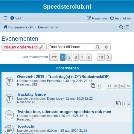
Speedsterclub.nl
V&A
Registreer
Aanmelden
Z
Forumoverzicht
Evenementen
o
Evenementen
e
Zoek
Uitgebreid z
Nieuw onderwerp
k
Pagina
1
van
10
1
2
3
4
5
10
Volgende
469 onderwerpen
…
Onderwerpen
Overzicht 2019 - Track day(s) (LOT/Bookatrack/DF)
Laatste bericht door
Exmantaa
«
30 sep 2019 21:44
Reacties:
812
1
52
53
54
55
…
Trackday Guide
Laatste bericht door
Dominique
«
11 mar 2015 12:22
Reacties:
18
1
2
Twintop toer, uiteraard mogen speedsters ook mee
Laatste bericht door
martinb
«
26 apr 2025 16:15
Reacties:
4
Toertocht
Laatste bericht door
rt10bin
«
25 aug 2024 21:12