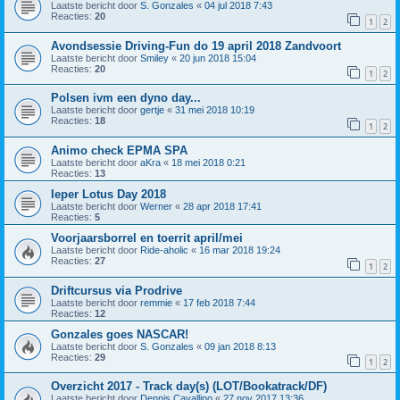
Laatste bericht door
S. Gonzales
«
04 jul 2018 7:43
Reacties:
20
1
2
Avondsessie Driving-Fun do 19 april 2018 Zandvoort
Laatste bericht door
Smiley
«
20 jun 2018 15:04
Reacties:
20
1
2
Polsen ivm een dyno day...
Laatste bericht door
gertje
«
31 mei 2018 10:19
Reacties:
18
1
2
Animo check EPMA SPA
Laatste bericht door
aKra
«
18 mei 2018 0:21
Reacties:
13
Ieper Lotus Day 2018
Laatste bericht door
Werner
«
28 apr 2018 17:41
Reacties:
5
Voorjaarsborrel en toerrit april/mei
Laatste bericht door
Ride-aholic
«
16 mar 2018 19:24
Reacties:
27
1
2
Driftcursus via Prodrive
Laatste bericht door
remmie
«
17 feb 2018 7:44
Reacties:
12
Gonzales goes NASCAR!
Laatste bericht door
S. Gonzales
«
09 jan 2018 8:13
Reacties:
29
1
2
Overzicht 2017 - Track day(s) (LOT/Bookatrack/DF)
Laatste bericht door
Dennis Cavallino
«
27 nov 2017 13:36