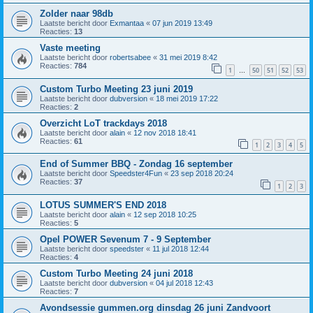
Zolder naar 98db
Laatste bericht door
Exmantaa
«
07 jun 2019 13:49
Reacties:
13
Vaste meeting
Laatste bericht door
robertsabee
«
31 mei 2019 8:42
Reacties:
784
1
50
51
52
53
…
Custom Turbo Meeting 23 juni 2019
Laatste bericht door
dubversion
«
18 mei 2019 17:22
Reacties:
2
Overzicht LoT trackdays 2018
Laatste bericht door
alain
«
12 nov 2018 18:41
Reacties:
61
1
2
3
4
5
End of Summer BBQ - Zondag 16 september
Laatste bericht door
Speedster4Fun
«
23 sep 2018 20:24
Reacties:
37
1
2
3
LOTUS SUMMER'S END 2018
Laatste bericht door
alain
«
12 sep 2018 10:25
Reacties:
5
Opel POWER Sevenum 7 - 9 September
Laatste bericht door
speedster
«
11 jul 2018 12:44
Reacties:
4
Custom Turbo Meeting 24 juni 2018
Laatste bericht door
dubversion
«
04 jul 2018 12:43
Reacties:
7
Avondsessie gummen.org dinsdag 26 juni Zandvoort