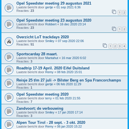
Opel Speedster meeting 29 augustus 2021
Laatste bericht door
gertje
«
01 sep 2021 6:36
Reacties:
23
1
2
Opel Speedster meeting 23 augustus 2020
Laatste bericht door
Robbert
«
16 dec 2020 23:14
Reacties:
23
1
2
Overzicht LoT trackdays 2020
Laatste bericht door
Smiley
«
07 sep 2020 22:06
Reacties:
51
1
2
3
4
Sportscarday 28 maart.
Laatste bericht door
Mantahut
«
16 mar 2020 6:02
Reacties:
3
Roadtrip 17-19 April. 2020 Eifel Duitsland
Laatste bericht door
Remy
«
08 feb 2020 15:01
Reisje 25 t/m 27 juli -> Bilster Berg en Spa Francorchamps
Laatste bericht door
gertje
«
06 feb 2020 11:29
Reacties:
1
Opel Speedster meeting 2020
Laatste bericht door
terry
«
01 feb 2020 21:55
Reacties:
7
Zandvoort; de verbouwing
Laatste bericht door
Smiley
«
17 jan 2020 17:14
Reacties:
3
Alpen Tour Tirol - 28 sept. - 3 okt. 2020
Laatste bericht door
Remy
«
06 jan 2020 15:22