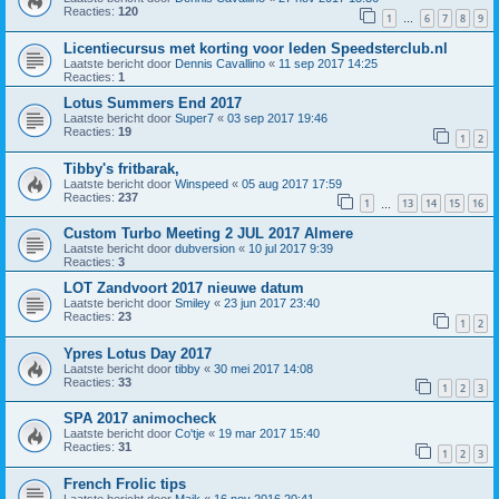
Reacties:
120
1
6
7
8
9
…
Licentiecursus met korting voor leden Speedsterclub.nl
Laatste bericht door
Dennis Cavallino
«
11 sep 2017 14:25
Reacties:
1
Lotus Summers End 2017
Laatste bericht door
Super7
«
03 sep 2017 19:46
Reacties:
19
1
2
Tibby's fritbarak,
Laatste bericht door
Winspeed
«
05 aug 2017 17:59
Reacties:
237
1
13
14
15
16
…
Custom Turbo Meeting 2 JUL 2017 Almere
Laatste bericht door
dubversion
«
10 jul 2017 9:39
Reacties:
3
LOT Zandvoort 2017 nieuwe datum
Laatste bericht door
Smiley
«
23 jun 2017 23:40
Reacties:
23
1
2
Ypres Lotus Day 2017
Laatste bericht door
tibby
«
30 mei 2017 14:08
Reacties:
33
1
2
3
SPA 2017 animocheck
Laatste bericht door
Co'tje
«
19 mar 2017 15:40
Reacties:
31
1
2
3
French Frolic tips