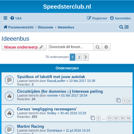
Speedsterclub.nl
V&A
Registreer
Aanmelden
Z
Forumoverzicht
Discussie
Ideeenbus
o
Ideeenbus
e
Zoek
Uitgebreid z
Nieuw onderwerp
k
1
2
Volgende
78 onderwerpen
Onderwerpen
Spuitbus of lakstift met jouw autolak
Laatste bericht door
RaoulLauffer
«
10 feb 2017 15:38
Reacties:
2
Circuitrijden (for dummies ;-) Interesse peiling
Laatste bericht door
remmie
«
01 feb 2017 18:54
Reacties:
24
1
2
Cursus 'wegligging racewagens'
Laatste bericht door
Smiley
«
30 okt 2016 23:29
Reacties:
203
1
11
12
13
14
…
Martini Racing
Laatste bericht door
Dominique
«
11 jul 2016 14:24