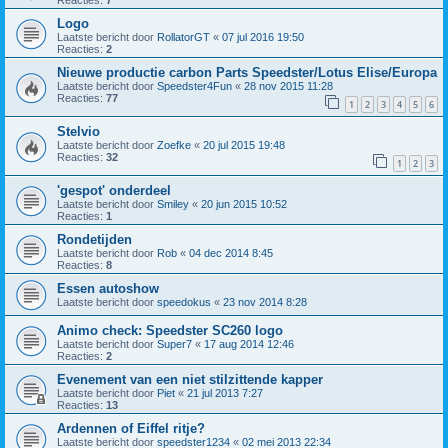
Reacties:
7
Logo
Laatste bericht door
RollatorGT
«
07 jul 2016 19:50
Reacties:
2
Nieuwe productie carbon Parts Speedster/Lotus Elise/Europa
Laatste bericht door
Speedster4Fun
«
28 nov 2015 11:28
Reacties:
77
1
2
3
4
5
6
Stelvio
Laatste bericht door
Zoefke
«
20 jul 2015 19:48
Reacties:
32
1
2
3
'gespot' onderdeel
Laatste bericht door
Smiley
«
20 jun 2015 10:52
Reacties:
1
Rondetijden
Laatste bericht door
Rob
«
04 dec 2014 8:45
Reacties:
8
Essen autoshow
Laatste bericht door
speedokus
«
23 nov 2014 8:28
Animo check: Speedster SC260 logo
Laatste bericht door
Super7
«
17 aug 2014 12:46
Reacties:
2
Evenement van een niet stilzittende kapper
Laatste bericht door
Piet
«
21 jul 2013 7:27
Reacties:
13
Ardennen of Eiffel ritje?
Laatste bericht door
speedster1234
«
02 mei 2013 22:34