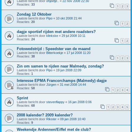
Laatste bericht door
ohjeetje..
«
22 nov 2008 22:30
Reacties:
33
1
2
3
Zondag 12 Oktober
Laatste bericht door
Pipo
«
10 okt 2008 21:44
Reacties:
20
1
2
dagje sportief rijden met andere roadsters?
Laatste bericht door
klinkske
«
29 jul 2008 10:11
Reacties:
24
1
2
Fotowedstrijd : Speedster van de maand
Laatste bericht door
Bitterkoekje
«
17 jul 2008 11:20
Reacties:
38
1
2
3
Zin om samen te rijden naar Malmedy, zondag?
Laatste bericht door
Pipo
«
19 jun 2008 22:09
Reacties:
1
Interesse EPMA Francorchamps (Malmedy) dagje
Laatste bericht door
Jürgen
«
31 mei 2008 14:44
Reacties:
58
1
2
3
4
Sprint
Laatste bericht door
stevenflappy
«
16 jan 2008 0:06
Reacties:
68
1
2
3
4
5
2008 kalender? 2009 kalender?
Laatste bericht door
Rikster
«
09 jan 2008 10:40
Reacties:
9
Weekendje Ardennen/Eiffel met de club?