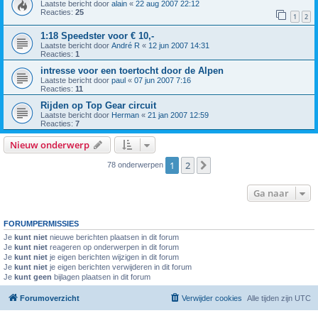
Laatste bericht door
alain
«
22 aug 2007 22:12
Reacties:
25
1
2
1:18 Speedster voor € 10,-
Laatste bericht door
André R
«
12 jun 2007 14:31
Reacties:
1
intresse voor een toertocht door de Alpen
Laatste bericht door
paul
«
07 jun 2007 7:16
Reacties:
11
Rijden op Top Gear circuit
Laatste bericht door
Herman
«
21 jan 2007 12:59
Reacties:
7
Nieuw onderwerp
1
2
Volgende
78 onderwerpen
Ga naar
FORUMPERMISSIES
Je
kunt niet
nieuwe berichten plaatsen in dit forum
Je
kunt niet
reageren op onderwerpen in dit forum
Je
kunt niet
je eigen berichten wijzigen in dit forum
Je
kunt niet
je eigen berichten verwijderen in dit forum
Je
kunt geen
bijlagen plaatsen in dit forum
Forumoverzicht
Verwijder cookies
Alle tijden zijn
UTC