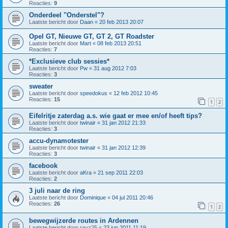
Reacties:
9
Onderdeel "Onderstel"?
Laatste bericht door
Daan
«
20 feb 2013 20:07
Opel GT, Nieuwe GT, GT 2, GT Roadster
Laatste bericht door
Mart
«
08 feb 2013 20:51
Reacties:
7
*Exclusieve club sessies*
Laatste bericht door
Pw
«
31 aug 2012 7:03
Reacties:
3
sweater
Laatste bericht door
speedokus
«
12 feb 2012 10:45
Reacties:
15
1
2
Eifelritje zaterdag a.s. wie gaat er mee en/of heeft tips?
Laatste bericht door
twinair
«
31 jan 2012 21:33
Reacties:
3
accu-dynamotester
Laatste bericht door
twinair
«
31 jan 2012 12:39
Reacties:
3
facebook
Laatste bericht door
aKra
«
21 sep 2011 22:03
Reacties:
2
3 juli naar de ring
Laatste bericht door
Dominique
«
04 jul 2011 20:46
Reacties:
26
1
2
bewegwijzerde routes in Ardennen
Laatste bericht door
rayz25
«
23 jun 2011 11:19