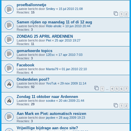
proefballonnetje
Laatste bericht door
Smiley
«
15 jul 2010 21:08
Reacties:
15
1
2
Samen rijden op maandag 11 of di 12 aug
Laatste bericht door
Ride-aholic
«
10 jun 2010 20:44
Reacties:
3
ZONDAG 25 APRIL ARDENNEN
Laatste bericht door
Piet
«
25 apr 2010 19:27
Reacties:
11
gemarkeerde topics
Laatste bericht door
12Esc
«
17 apr 2010 7:03
Reacties:
3
Facebook
Laatste bericht door
Manta79
«
01 jan 2010 22:10
Reacties:
4
Onderdelen pool?
Laatste bericht door
YvoTuk
«
29 nov 2009 11:14
Reacties:
92
1
4
5
6
7
…
Zondag 11 oktober naar Ardennen
Laatste bericht door
sooike
«
20 okt 2009 21:44
Reacties:
29
1
2
Aan Mark en Piet: automatisch resizen
Laatste bericht door
jaydee
«
28 aug 2009 19:23
Reacties:
3
Vrijwillige bijdrage aan deze site?