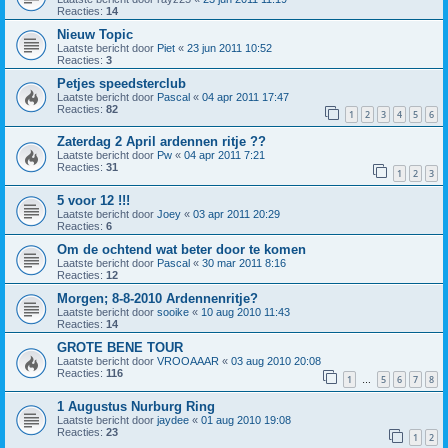
Reacties:
14
Nieuw Topic
Laatste bericht door
Piet
«
23 jun 2011 10:52
Reacties:
3
Petjes speedsterclub
Laatste bericht door
Pascal
«
04 apr 2011 17:47
Reacties:
82
1
2
3
4
5
6
Zaterdag 2 April ardennen ritje ??
Laatste bericht door
Pw
«
04 apr 2011 7:21
Reacties:
31
1
2
3
5 voor 12 !!!
Laatste bericht door
Joey
«
03 apr 2011 20:29
Reacties:
6
Om de ochtend wat beter door te komen
Laatste bericht door
Pascal
«
30 mar 2011 8:16
Reacties:
12
Morgen; 8-8-2010 Ardennenritje?
Laatste bericht door
sooike
«
10 aug 2010 11:43
Reacties:
14
GROTE BENE TOUR
Laatste bericht door
VROOAAAR
«
03 aug 2010 20:08
Reacties:
116
1
5
6
7
8
…
1 Augustus Nurburg Ring
Laatste bericht door
jaydee
«
01 aug 2010 19:08
Reacties:
23
1
2