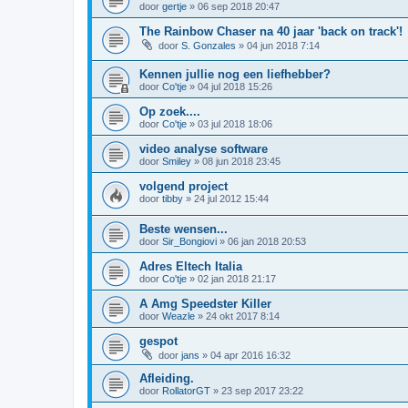
door
gertje
»
06 sep 2018 20:47
The Rainbow Chaser na 40 jaar 'back on track'!
door
S. Gonzales
»
04 jun 2018 7:14
Kennen jullie nog een liefhebber?
door
Co'tje
»
04 jul 2018 15:26
Op zoek....
door
Co'tje
»
03 jul 2018 18:06
video analyse software
door
Smiley
»
08 jun 2018 23:45
volgend project
door
tibby
»
24 jul 2012 15:44
Beste wensen...
door
Sir_Bongiovi
»
06 jan 2018 20:53
Adres Eltech Italia
door
Co'tje
»
02 jan 2018 21:17
A Amg Speedster Killer
door
Weazle
»
24 okt 2017 8:14
gespot
door
jans
»
04 apr 2016 16:32
Afleiding.
door
RollatorGT
»
23 sep 2017 23:22