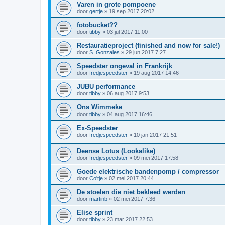
Varen in grote pompoene
door
gertje
»
19 sep 2017 20:02
fotobucket??
door
tibby
»
03 jul 2017 11:00
Restauratieproject (finished and now for sale!)
door
S. Gonzales
»
29 jun 2017 7:27
Speedster ongeval in Frankrijk
door
fredjespeedster
»
19 aug 2017 14:46
JUBU performance
door
tibby
»
06 aug 2017 9:53
Ons Wimmeke
door
tibby
»
04 aug 2017 16:46
Ex-Speedster
door
fredjespeedster
»
10 jan 2017 21:51
Deense Lotus (Lookalike)
door
fredjespeedster
»
09 mei 2017 17:58
Goede elektrische bandenpomp / compressor
door
Co'tje
»
02 mei 2017 20:44
De stoelen die niet bekleed werden
door
martinb
»
02 mei 2017 7:36
Elise sprint
door
tibby
»
23 mar 2017 22:53