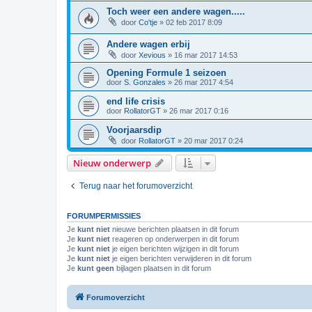
Toch weer een andere wagen.....
door
Co'tje
»
02 feb 2017 8:09
Andere wagen erbij
door
Xevious
»
16 mar 2017 14:53
Opening Formule 1 seizoen
door
S. Gonzales
»
26 mar 2017 4:54
end life crisis
door
RollatorGT
»
26 mar 2017 0:16
Voorjaarsdip
door
RollatorGT
»
20 mar 2017 0:24
Nieuw onderwerp
Terug naar het forumoverzicht
FORUMPERMISSIES
Je
kunt niet
nieuwe berichten plaatsen in dit forum
Je
kunt niet
reageren op onderwerpen in dit forum
Je
kunt niet
je eigen berichten wijzigen in dit forum
Je
kunt niet
je eigen berichten verwijderen in dit forum
Je
kunt geen
bijlagen plaatsen in dit forum
Forumoverzicht