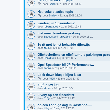
Kerstgroet en vuurpijlen..
door
Spider
»
20 dec 2009 13:47
Het leuke plaatjes topic
door
Smiley
»
21 aug 2009 21:04
vandaag in Spaarndam?
door
robertsabee
»
11 jul 2021 17:48
niet meer leverbare pakking
door
Speedster-Frank1969
»
10 jul 2020 15:11
1e rit met je net behaalde rijbewijs
door
#595
»
12 jun 2021 11:08
Oliekoelerflens en oliefilterhuis pakkingen gez
door
HenkGe
»
14 jun 2021 8:17
Opel Speedster bij JP Performance...
door
sooike
»
29 jun 2020 10:32
Lock down klusje bijna klaar
door
#595
»
11 mei 2020 13:32
blijf in uw kot
door
stefan
»
06 apr 2020 5:58
Livery op een Speedster
door
Co'tje
»
25 feb 2020 21:12
op een zonnige dag in Oostende.....
door
tibby
»
10 aug 2012 17:56