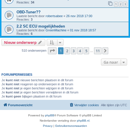
Reacties:
34
1
2
3
OBD-Tuner??
Laatste bericht door
robertsabee
«
26 nov 2018 17:00
Reacties:
3
2.2 SC ECU mogelijkheden
Laatste bericht door
GreenMachine
«
01 nov 2018 18:57
Reacties:
6
Nieuw onderwerp
Pagina
1
van
11
1
2
3
4
5
11
Volgende
510 onderwerpen
…
Ga naar
FORUMPERMISSIES
Je
kunt niet
nieuwe berichten plaatsen in dit forum
Je
kunt niet
reageren op onderwerpen in dit forum
Je
kunt niet
je eigen berichten wijzigen in dit forum
Je
kunt niet
je eigen berichten verwijderen in dit forum
Je
kunt geen
bijlagen plaatsen in dit forum
Forumoverzicht
Verwijder cookies
Alle tijden zijn
UTC
Powered by
phpBB
® Forum Software © phpBB Limited
Nederlandse vertaling door
phpBB.nl
.
Privacy
|
Gebruikersvoorwaarden