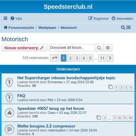
Speedsterclub.nl
V&A
Registreer
Aanmelden
Z
Forumoverzicht
Werkplaats
Motorisch
o
Motorisch
e
Zoek
Uitgebreid z
Nieuw onderwerp
k
Pagina
1
van
11
1
2
3
4
5
11
Volgende
510 onderwerpen
…
Onderwerpen
Het Supercharger inbouw boodschappenlijstje topic
Laatste bericht door
Exmantaa
«
27 aug 2019 22:08
Reacties:
58
1
2
3
4
FAQ
Laatste bericht door
Piet
«
19 nov 2008 9:54
Speedster #0657 terug op het forum
Laatste bericht door
Daan
«
03 aug 2026 22:37
Reacties:
140
1
7
8
9
10
…
Welke bougies 2.2 compressor
Laatste bericht door
robertsabee
«
14 mar 2026 19:04
Reacties:
6