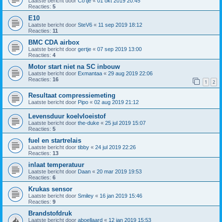
Laatste bericht door
Co'tje
«
01 okt 2019 20:45
Reacties:
5
E10
Laatste bericht door
SteV6
«
11 sep 2019 18:12
Reacties:
11
BMC CDA airbox
Laatste bericht door
gertje
«
07 sep 2019 13:00
Reacties:
4
Motor start niet na SC inbouw
Laatste bericht door
Exmantaa
«
29 aug 2019 22:06
Reacties:
16
1
2
Resultaat compressiemeting
Laatste bericht door
Pipo
«
02 aug 2019 21:12
Levensduur koelvloeistof
Laatste bericht door
the-duke
«
25 jul 2019 15:07
Reacties:
5
fuel en startrelais
Laatste bericht door
tibby
«
24 jul 2019 22:26
Reacties:
13
inlaat temperatuur
Laatste bericht door
Daan
«
20 mar 2019 19:53
Reacties:
6
Krukas sensor
Laatste bericht door
Smiley
«
16 jan 2019 15:46
Reacties:
9
Brandstofdruk
Laatste bericht door
aboellaard
«
12 jan 2019 15:53