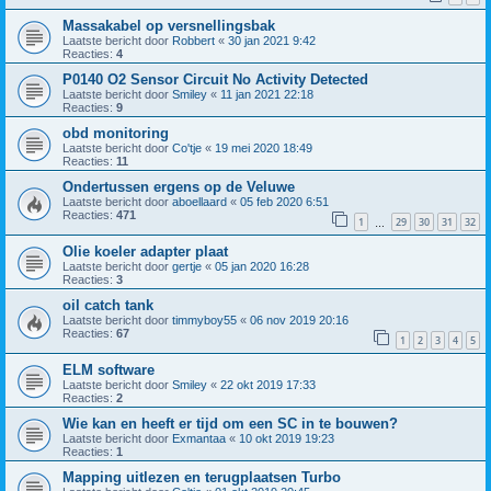
Massakabel op versnellingsbak
Laatste bericht door
Robbert
«
30 jan 2021 9:42
Reacties:
4
P0140 O2 Sensor Circuit No Activity Detected
Laatste bericht door
Smiley
«
11 jan 2021 22:18
Reacties:
9
obd monitoring
Laatste bericht door
Co'tje
«
19 mei 2020 18:49
Reacties:
11
Ondertussen ergens op de Veluwe
Laatste bericht door
aboellaard
«
05 feb 2020 6:51
Reacties:
471
1
29
30
31
32
…
Olie koeler adapter plaat
Laatste bericht door
gertje
«
05 jan 2020 16:28
Reacties:
3
oil catch tank
Laatste bericht door
timmyboy55
«
06 nov 2019 20:16
Reacties:
67
1
2
3
4
5
ELM software
Laatste bericht door
Smiley
«
22 okt 2019 17:33
Reacties:
2
Wie kan en heeft er tijd om een SC in te bouwen?
Laatste bericht door
Exmantaa
«
10 okt 2019 19:23
Reacties:
1
Mapping uitlezen en terugplaatsen Turbo