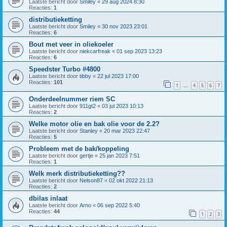
Laatste bericht door
Smiley
«
29 aug 2024 8:30
Reacties:
1
distributieketting
Laatste bericht door
Smiley
«
30 nov 2023 23:01
Reacties:
6
Bout met veer in oliekoeler
Laatste bericht door
niekcarfreak
«
01 sep 2023 13:23
Reacties:
6
Speedster Turbo #4800
Laatste bericht door
tibby
«
22 jul 2023 17:00
Reacties:
101
1
4
5
6
7
…
Onderdeelnummer riem SC
Laatste bericht door
911gt2
«
03 jul 2023 10:13
Reacties:
2
Welke motor olie en bak olie voor de 2.2?
Laatste bericht door
Stanley
«
20 mar 2023 22:47
Reacties:
5
Probleem met de bak/koppeling
Laatste bericht door
gertje
«
25 jan 2023 7:51
Reacties:
1
Welk merk distributieketting??
Laatste bericht door
Nelson87
«
02 okt 2022 21:13
Reacties:
2
dbilas inlaat
Laatste bericht door
Arno
«
06 sep 2022 5:40
Reacties:
44
1
2
3