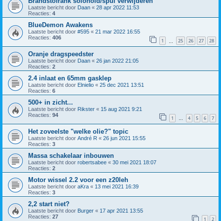
Brandstofrank solonoid/spul verwijderen
Laatste bericht door
Daan
«
28 apr 2022 11:53
Reacties:
4
BlueDemon Awakens
Laatste bericht door
#595
«
21 mar 2022 16:55
Reacties:
406
1
25
26
27
28
…
Oranje dragspeedster
Laatste bericht door
Daan
«
26 jan 2022 21:05
Reacties:
2
2.4 inlaat en 65mm gasklep
Laatste bericht door
Elnielio
«
25 dec 2021 13:51
Reacties:
6
500+ in zicht...
Laatste bericht door
Rikster
«
15 aug 2021 9:21
Reacties:
94
1
4
5
6
7
…
Het zoveelste "welke olie?" topic
Laatste bericht door
André R
«
26 jun 2021 15:55
Reacties:
3
Massa schakelaar inbouwen
Laatste bericht door
robertsabee
«
30 mei 2021 18:07
Reacties:
2
Motor wissel 2.2 voor een z20leh
Laatste bericht door
aKra
«
13 mei 2021 16:39
Reacties:
3
2,2 start niet?
Laatste bericht door
Burger
«
17 apr 2021 13:55
Reacties:
27
1
2