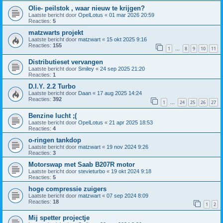
Olie- peilstok , waar nieuw te krijgen?
Laatste bericht door
OpelLotus
«
01 mar 2026 20:59
Reacties:
5
matzwarts projekt
Laatste bericht door
matzwart
«
15 okt 2025 9:16
Reacties:
155
1
8
9
10
11
…
Distributieset vervangen
Laatste bericht door
Smiley
«
24 sep 2025 21:20
Reacties:
1
D.I.Y. 2.2 Turbo
Laatste bericht door
Daan
«
17 aug 2025 14:24
Reacties:
392
1
24
25
26
27
…
Benzine lucht ;(
Laatste bericht door
OpelLotus
«
21 apr 2025 18:53
Reacties:
4
o-ringen tankdop
Laatste bericht door
matzwart
«
19 nov 2024 9:26
Reacties:
3
Motorswap met Saab B207R motor
Laatste bericht door
stevieturbo
«
19 okt 2024 9:18
Reacties:
5
hoge compressie zuigers
Laatste bericht door
matzwart
«
07 sep 2024 8:09
Reacties:
18
1
2
Mij spetter projectje