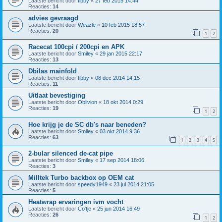
Laatste bericht door
tibby
«
27 feb 2015 14:44
Reacties:
14
advies gevraagd
Laatste bericht door
Weazle
«
10 feb 2015 18:57
Reacties:
20
1
2
Racecat 100cpi / 200cpi en APK
Laatste bericht door
Smiley
«
29 jan 2015 22:17
Reacties:
13
Dbilas mainfold
Laatste bericht door
tibby
«
08 dec 2014 14:15
Reacties:
11
Uitlaat bevestiging
Laatste bericht door
Oblivion
«
18 okt 2014 0:29
Reacties:
19
1
2
Hoe krijg je de SC db's naar beneden?
Laatste bericht door
Smiley
«
03 okt 2014 9:36
Reacties:
63
1
2
3
4
5
2-bular silenced de-cat pipe
Laatste bericht door
Smiley
«
17 sep 2014 18:06
Reacties:
3
Milltek Turbo backbox op OEM cat
Laatste bericht door
speedy1949
«
23 jul 2014 21:05
Reacties:
5
Heatwrap ervaringen ivm vocht
Laatste bericht door
Co'tje
«
25 jun 2014 16:49
Reacties:
26
1
2