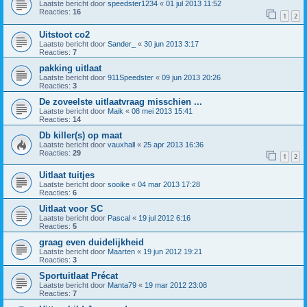
Laatste bericht door
speedster1234
«
01 jul 2013 11:52
Reacties:
16
1
2
Uitstoot co2
Laatste bericht door
Sander_
«
30 jun 2013 3:17
Reacties:
7
pakking uitlaat
Laatste bericht door
911Speedster
«
09 jun 2013 20:26
Reacties:
3
De zoveelste uitlaatvraag misschien ...
Laatste bericht door
Maik
«
08 mei 2013 15:41
Reacties:
14
Db killer(s) op maat
Laatste bericht door
vauxhall
«
25 apr 2013 16:36
Reacties:
29
1
2
Uitlaat tuitjes
Laatste bericht door
sooike
«
04 mar 2013 17:28
Reacties:
6
Uitlaat voor SC
Laatste bericht door
Pascal
«
19 jul 2012 6:16
Reacties:
5
graag even duidelijkheid
Laatste bericht door
Maarten
«
19 jun 2012 19:21
Reacties:
3
Sportuitlaat Précat
Laatste bericht door
Manta79
«
19 mar 2012 23:08
Reacties:
7