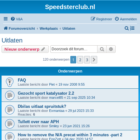
Speedsterclub.nl
V&A
Registreer
Aanmelden
Z
Forumoverzicht
Werkplaats
Uitlaten
o
Uitlaten
e
Zoek
Uitgebreid z
Nieuw onderwerp
k
1
2
3
Volgende
120 onderwerpen
Onderwerpen
FAQ
Laatste bericht door
Piet
«
19 nov 2008 9:55
Gezocht sport katalysator 2.2
Laatste bericht door
marcel85
«
21 sep 2025 10:34
Dbilas uitlaat spruitstuk?
Laatste bericht door
Exmantaa
«
29 jul 2023 15:33
Reacties:
6
Tullett over naar APH
Laatste bericht door
Smiley
«
23 jun 2021 15:26
How to remove the N/A precat within 3 minutes -part 2
Laatste bericht door
EnnZett
«
04 dec 2020 14:57