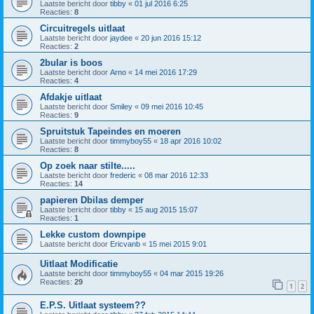
Laatste bericht door
tibby
«
01 jul 2016 6:25
Reacties:
8
Circuitregels uitlaat
Laatste bericht door
jaydee
«
20 jun 2016 15:12
Reacties:
2
2bular is boos
Laatste bericht door
Arno
«
14 mei 2016 17:29
Reacties:
4
Afdakje uitlaat
Laatste bericht door
Smiley
«
09 mei 2016 10:45
Reacties:
9
Spruitstuk Tapeindes en moeren
Laatste bericht door
timmyboy55
«
18 apr 2016 10:02
Reacties:
8
Op zoek naar stilte.....
Laatste bericht door
frederic
«
08 mar 2016 12:33
Reacties:
14
papieren Dbilas demper
Laatste bericht door
tibby
«
15 aug 2015 15:07
Reacties:
1
Lekke custom downpipe
Laatste bericht door
Ericvanb
«
15 mei 2015 9:01
Uitlaat Modificatie
Laatste bericht door
timmyboy55
«
04 mar 2015 19:26
Reacties:
29
1
2
E.P.S. Uitlaat systeem??