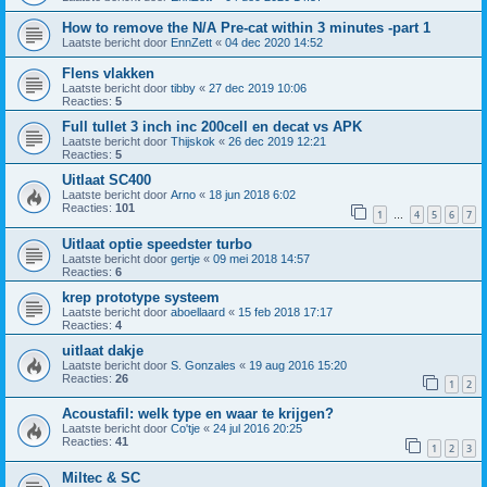
How to remove the N/A Pre-cat within 3 minutes -part 1
Laatste bericht door
EnnZett
«
04 dec 2020 14:52
Flens vlakken
Laatste bericht door
tibby
«
27 dec 2019 10:06
Reacties:
5
Full tullet 3 inch inc 200cell en decat vs APK
Laatste bericht door
Thijskok
«
26 dec 2019 12:21
Reacties:
5
Uitlaat SC400
Laatste bericht door
Arno
«
18 jun 2018 6:02
Reacties:
101
1
4
5
6
7
…
Uitlaat optie speedster turbo
Laatste bericht door
gertje
«
09 mei 2018 14:57
Reacties:
6
krep prototype systeem
Laatste bericht door
aboellaard
«
15 feb 2018 17:17
Reacties:
4
uitlaat dakje
Laatste bericht door
S. Gonzales
«
19 aug 2016 15:20
Reacties:
26
1
2
Acoustafil: welk type en waar te krijgen?
Laatste bericht door
Co'tje
«
24 jul 2016 20:25
Reacties:
41
1
2
3
Miltec & SC