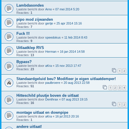
Lambdasondes
Laatste bericht door
Arno
«
07 mei 2014 5:20
Reacties:
1
pipo mod zijwanden
Laatste bericht door
gertje
«
25 apr 2014 15:16
Reacties:
7
Fuck !!!
Laatste bericht door
speedokus
«
11 feb 2014 8:43
Reacties:
9
Uitlaatklep RVS
Laatste bericht door
Herman
«
16 jan 2014 14:58
Reacties:
13
Bypass?
Laatste bericht door
aKra
«
15 nov 2013 17:47
Reacties:
23
1
2
Standaardgeluid beu? Modifieer je eigen uitlaatdemper!
Laatste bericht door
paulbroere
«
20 aug 2013 22:58
Reacties:
51
1
2
3
4
Hitteschild pluutje boven de uitlaat
Laatste bericht door
Denthrax
«
07 aug 2013 19:15
Reacties:
16
1
2
montage uitlaat en downpipe
Laatste bericht door
aKra
«
16 jul 2013 20:16
Reacties:
1
andere uitlaat!