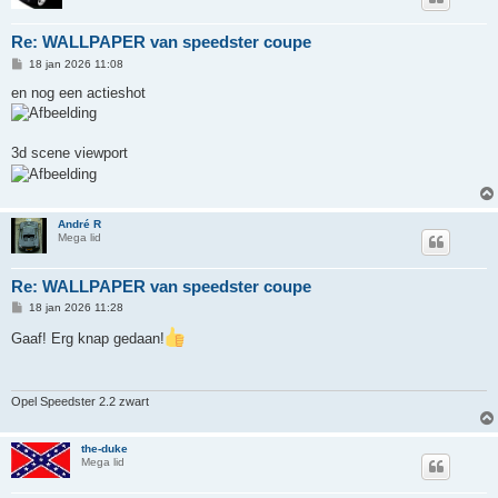
Re: WALLPAPER van speedster coupe
B
18 jan 2026 11:08
e
r
en nog een actieshot
i
c
h
t
3d scene viewport
André R
Mega lid
Re: WALLPAPER van speedster coupe
B
18 jan 2026 11:28
e
r
Gaaf! Erg knap gedaan!
i
c
h
t
Opel Speedster 2.2 zwart
the-duke
Mega lid