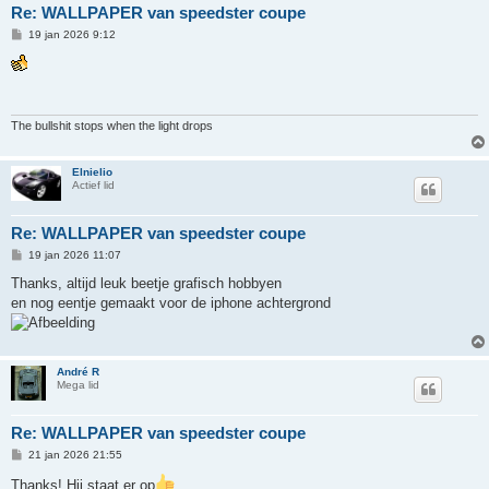
Re: WALLPAPER van speedster coupe
B
19 jan 2026 9:12
e
r
i
c
h
t
The bullshit stops when the light drops
Elnielio
Actief lid
Re: WALLPAPER van speedster coupe
B
19 jan 2026 11:07
e
r
Thanks, altijd leuk beetje grafisch hobbyen
i
en nog eentje gemaakt voor de iphone achtergrond
c
h
t
André R
Mega lid
Re: WALLPAPER van speedster coupe
B
21 jan 2026 21:55
e
r
Thanks! Hij staat er op