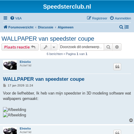
Speedsterclub.nl
V&A
Registreer
Aanmelden
Z
Forumoverzicht
Discussie
Algemeen
o
WALLPAPER van speedster coupe
e
Zoek
Uitgebr
Plaats reactie
k
6 berichten • Pagina
1
van
1
Elnielio
Actief lid
WALLPAPER van speedster coupe
B
17 jan 2026 11:24
e
r
Voor de liefhebber, Ik heb van mijn speedster in 3D modeling software wat
i
wallpapers gemaakt:
c
h
t
Elnielio
Actief lid